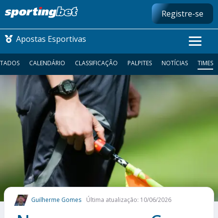
Registre-se
Apostas Esportivas
LTADOS
CALENDÁRIO
CLASSIFICAÇÃO
PALPITES
NOTÍCIAS
TIMES
CONMEBOL LIBERTADORES
FUTEBOL NACIONAL
FUTEBOL INTERNACIONAL
COMO APOSTAR
MAIS ESPORTES
Guilherme Gomes
Última atualização: 10/06/2026