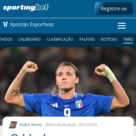
Registre-se
Apostas Esportivas
LTADOS
CALENDÁRIO
CLASSIFICAÇÃO
PALPITES
NOTÍCIAS
TIMES
CONMEBOL LIBERTADORES
FUTEBOL NACIONAL
FUTEBOL INTERNACIONAL
COMO APOSTAR
MAIS ESPORTES
Pedro Abreu
Última atualização: 29/12/2025