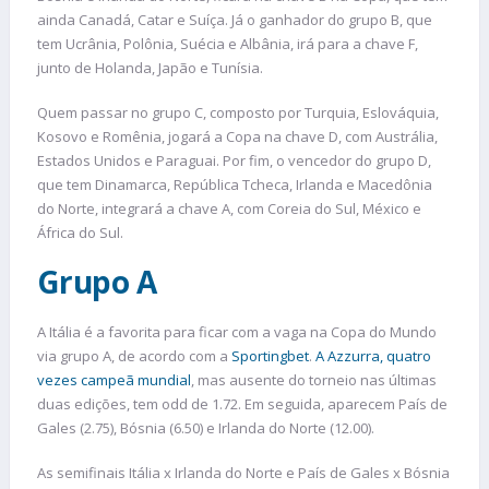
ainda Canadá, Catar e Suíça. Já o ganhador do grupo B, que
tem Ucrânia, Polônia, Suécia e Albânia, irá para a chave F,
junto de Holanda, Japão e Tunísia.
Quem passar no grupo C, composto por Turquia, Eslováquia,
Kosovo e Romênia, jogará a Copa na chave D, com Austrália,
Estados Unidos e Paraguai. Por fim, o vencedor do grupo D,
que tem Dinamarca, República Tcheca, Irlanda e Macedônia
do Norte, integrará a chave A, com Coreia do Sul, México e
África do Sul.
Grupo A
A Itália é a favorita para ficar com a vaga na Copa do Mundo
via grupo A, de acordo com a
Sportingbet
.
A Azzurra, quatro
vezes campeã mundial
, mas ausente do torneio nas últimas
duas edições, tem odd de 1.72. Em seguida, aparecem País de
Gales (2.75), Bósnia (6.50) e Irlanda do Norte (12.00).
As semifinais Itália x Irlanda do Norte e País de Gales x Bósnia