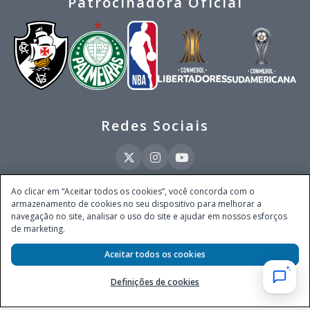
Patrocinadora Oficial
Redes Sociais
Ao clicar em “Aceitar todos os cookies”, você concorda com o
armazenamento de cookies no seu dispositivo para melhorar a
Este site é operado pela Ventmear Brasil LTDA (CNPJ 52.868.380/0001-84), com
navegação no site, analisar o uso do site e ajudar em nossos esforços
endereço na Avenida Brigadeiro Faria Lima, nº 4.055, 3º andar, Itaim Bibi, no
de marketing.
Município de São Paulo, Estado de São Paulo, CEP 04538-133, Brasil - empresa
autorizada a operar apostas de quota fixa em todo território nacional pela
Aceitar todos os cookies
Secretaria de Prêmios e Apostas do Ministério da Fazenda, conforme Portaria nº
247, de 07.02.2025, publicada no DOU em 11.2.2025.
Definições de cookies