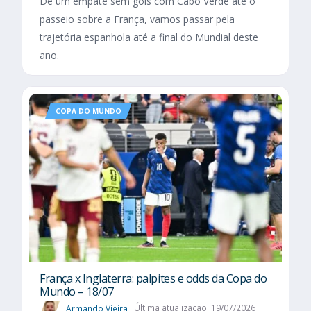
De um empate sem gols com Cabo Verde até o
passeio sobre a França, vamos passar pela
trajetória espanhola até a final do Mundial deste
ano.
COPA DO MUNDO
França x Inglaterra: palpites e odds da Copa do
Mundo – 18/07
Armando Vieira
Última atualização: 19/07/2026