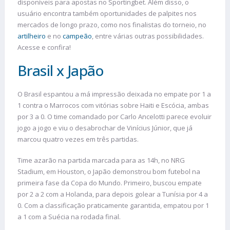
disponíveis para apostas no Sportingbet. Além disso, o
usuário encontra também oportunidades de palpites nos
mercados de longo prazo, como nos finalistas do torneio, no
artilheiro
e no
campeão
, entre várias outras possibilidades.
Acesse e confira!
Brasil x Japão
O Brasil espantou a má impressão deixada no empate por 1 a
1 contra o Marrocos com vitórias sobre Haiti e Escócia, ambas
por 3 a 0. O time comandado por Carlo Ancelotti parece evoluir
jogo a jogo e viu o desabrochar de Vinícius Júnior, que já
marcou quatro vezes em três partidas.
Time azarão na partida marcada para as 14h, no NRG
Stadium, em Houston, o Japão demonstrou bom futebol na
primeira fase da Copa do Mundo. Primeiro, buscou empate
por 2 a 2 com a Holanda, para depois golear a Tunísia por 4 a
0. Com a classificação praticamente garantida, empatou por 1
a 1 com a Suécia na rodada final.