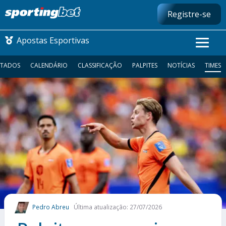
Registre-se
Apostas Esportivas
LTADOS
CALENDÁRIO
CLASSIFICAÇÃO
PALPITES
NOTÍCIAS
TIMES
CONMEBOL LIBERTADORES
FUTEBOL NACIONAL
FUTEBOL INTERNACIONAL
COMO APOSTAR
MAIS ESPORTES
Pedro Abreu
Última atualização: 27/07/2026