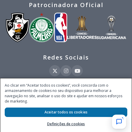
Patrocinadora Oficial
Redes Sociais
Ao clicar em “Aceitar todos os cookies”, você concorda com o
armazenamento de cookies no seu dispositivo para melhorar a
Este site é operado pela Ventmear Brasil LTDA (CNPJ 52.868.380/0001-84), com
navegação no site, analisar o uso do site e ajudar em nossos esforços
endereço na Avenida Brigadeiro Faria Lima, nº 4.055, 3º andar, Itaim Bibi, no
de marketing.
Município de São Paulo, Estado de São Paulo, CEP 04538-133, Brasil - empresa
autorizada a operar apostas de quota fixa em todo território nacional pela
Aceitar todos os cookies
Secretaria de Prêmios e Apostas do Ministério da Fazenda, conforme Portaria nº
247, de 07.02.2025, publicada no DOU em 11.2.2025.
Definições de cookies