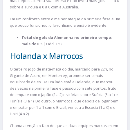
mas depois acertou sua defesa e não levou mais gols — 1 a 0
sobre a Turquia e 0 a 0 com a Austrália.
Em um confronto entre o melhor ataque da primeira fase e um
que pouco funcionou, o favoritismo alemão é evidente.
Total de gols da Alemanha no primeiro tempo:
mais de 0.5
| Odd: 1.52
Holanda x Marrocos
O terceiro jogo de mata-mata do dia, marcado para 22h, no
Gigante de Acero, em Monterrey, promete ser o mais
equilibrado deles. De um lado está a Holanda, que marcou
dez vezes na primeira fase e passou com sete pontos, fruto
de empate com o Japão (2 a 2) e vitórias sobre Suécia (5 a 1) e
Tunísia (3 a 1). Do outro, o Marrocos, que depois de jogar bem
e empatar por 1 a 1 com o Brasil, venceu a Escócia (1 a 0) e o
Haiti (4 a 2).
Chama atenção o fato de que as duas equipes marcaram em