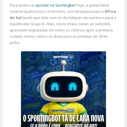
Para quem vai
apostar na Sportingbet
hoje, a quinta-feira
reserva quatro bons confrontos, com destaque para a
África
do Sul
tendo que lidar com os desfalques da estreia e para o
equilibrado Grupo B. Aliás, neste chave, todas as seleções
aparecem empatadas em todos os critérios após a primeira
rodada. Assim, vamos às dicas para as partidas de 18 de
junho.