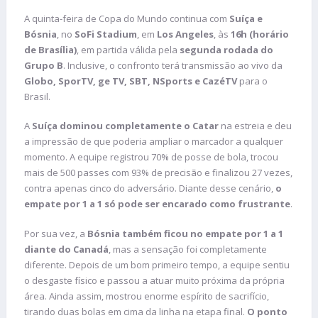
A quinta-feira de Copa do Mundo continua com
Suíça e
Bósnia
, no
SoFi Stadium
, em
Los Angeles
, às
16h (horário
de Brasília)
, em partida válida pela
segunda rodada do
Grupo B
. Inclusive, o confronto terá transmissão ao vivo da
Globo, SporTV, ge TV, SBT, NSports e CazéTV
para o
Brasil.
A
Suíça
dominou completamente o Catar
na estreia e deu
a impressão de que poderia ampliar o marcador a qualquer
momento. A equipe registrou 70% de posse de bola, trocou
mais de 500 passes com 93% de precisão e finalizou 27 vezes,
contra apenas cinco do adversário. Diante desse cenário,
o
empate por 1 a 1 só pode ser encarado como frustrante
.
Por sua vez, a
Bósnia também ficou no empate por 1 a 1
diante do Canadá
, mas a sensação foi completamente
diferente. Depois de um bom primeiro tempo, a equipe sentiu
o desgaste físico e passou a atuar muito próxima da própria
área. Ainda assim, mostrou enorme espírito de sacrifício,
tirando duas bolas em cima da linha na etapa final.
O ponto