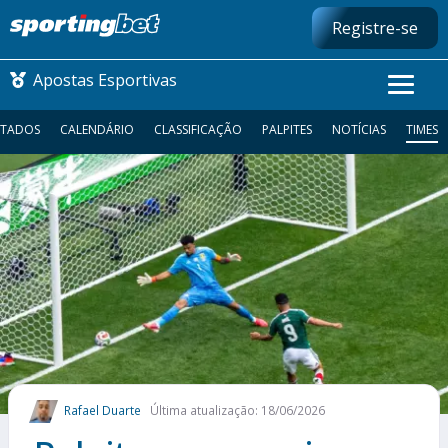
Registre-se
Apostas Esportivas
LTADOS
CALENDÁRIO
CLASSIFICAÇÃO
PALPITES
NOTÍCIAS
TIMES
CONMEBOL LIBERTADORES
FUTEBOL NACIONAL
FUTEBOL INTERNACIONAL
COMO APOSTAR
MAIS ESPORTES
Rafael Duarte
Última atualização: 18/06/2026