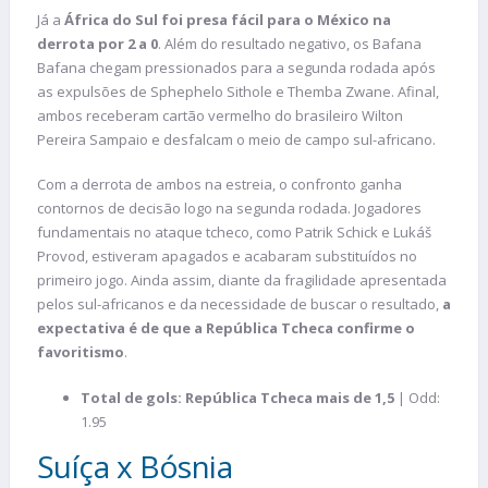
Já a
África do Sul
foi presa fácil para o México na
derrota por 2 a 0
. Além do resultado negativo, os Bafana
Bafana chegam pressionados para a segunda rodada após
as expulsões de Sphephelo Sithole e Themba Zwane. Afinal,
ambos receberam cartão vermelho do brasileiro Wilton
Pereira Sampaio e desfalcam o meio de campo sul-africano.
Com a derrota de ambos na estreia, o confronto ganha
contornos de decisão logo na segunda rodada. Jogadores
fundamentais no ataque tcheco, como Patrik Schick e Lukáš
Provod, estiveram apagados e acabaram substituídos no
primeiro jogo. Ainda assim, diante da fragilidade apresentada
pelos sul-africanos e da necessidade de buscar o resultado,
a
expectativa é de que a República Tcheca confirme o
favoritismo
.
Total de gols: República Tcheca mais de 1,5
| Odd:
1.95
Suíça x Bósnia