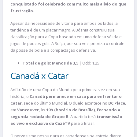
conquistado foi celebrado com muito mais alívio do que
frustração
.
Apesar da necessidade de vitória para ambos os lados, a
tendência é de um placar magro. A Bósnia construiu sua
classificação para a Copa baseada em uma defesa sólida e
jogos de poucos gols. A Suíça, por sua vez, prioriza o controle
da posse de bola e a compactação defensiva.
Total de gols: Menos de 3,5
| Odd: 1.25
Canadá x Catar
Anfitrião de uma Copa do Mundo pela primeira vez em sua
história, o
Canadá permanece em casa para enfrentar o
Catar
, sede do último Mundial. O duelo acontece no
BC Place
,
em
Vancouver
, às
19h (horário de Brasília)
,
fechando a
segunda rodada do Grupo B
. A partida terá
transmissão
ao vivo e exclusiva da CazéTV
para o Brasil.
O nervosismo pesou para os canadenses na estreia diante