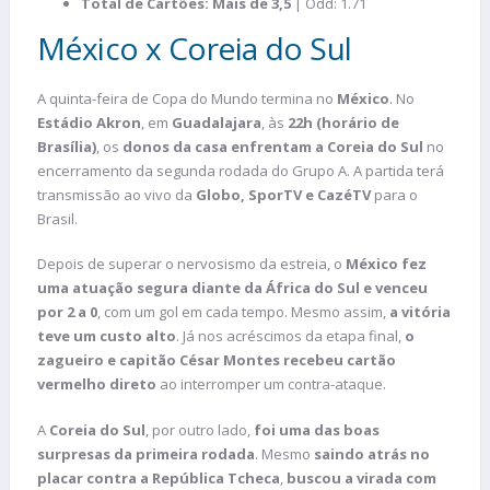
Total de Cartões: Mais de 3,5
| Odd: 1.71
México x Coreia do Sul
A quinta-feira de Copa do Mundo termina no
México
. No
Estádio Akron
, em
Guadalajara
, às
22h (horário de
Brasília)
, os
donos da casa enfrentam a Coreia do Sul
no
encerramento da segunda rodada do Grupo A. A partida terá
transmissão ao vivo da
Globo, SporTV e CazéTV
para o
Brasil.
Depois de superar o nervosismo da estreia, o
México fez
uma atuação segura diante da África do Sul e venceu
por 2 a 0
, com um gol em cada tempo. Mesmo assim,
a vitória
teve um custo alto
. Já nos acréscimos da etapa final,
o
zagueiro e capitão César Montes recebeu cartão
vermelho direto
ao interromper um contra-ataque.
A
Coreia do Sul
, por outro lado,
foi uma das boas
surpresas da primeira rodada
. Mesmo
saindo atrás no
placar contra a República Tcheca
,
buscou a virada com