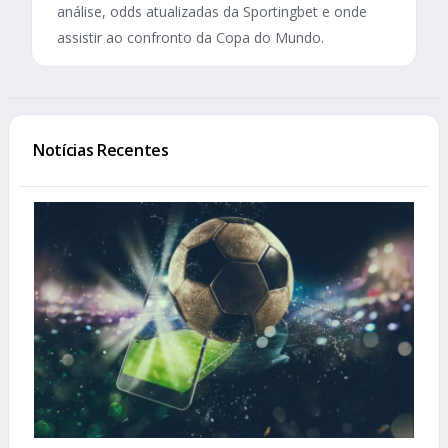
análise, odds atualizadas da Sportingbet e onde
assistir ao confronto da Copa do Mundo.
Notícias Recentes