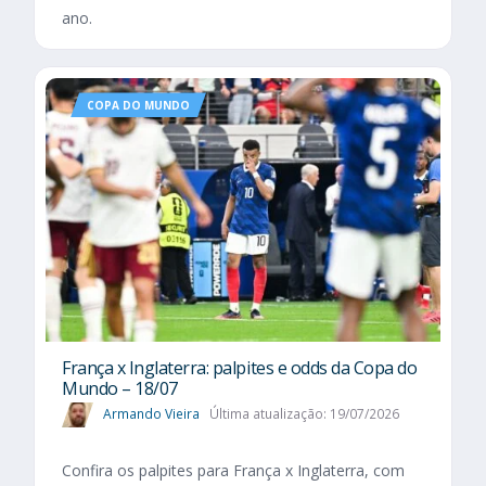
ano.
COPA DO MUNDO
França x Inglaterra: palpites e odds da Copa do
Mundo – 18/07
Armando Vieira
Última atualização: 19/07/2026
Confira os palpites para França x Inglaterra, com