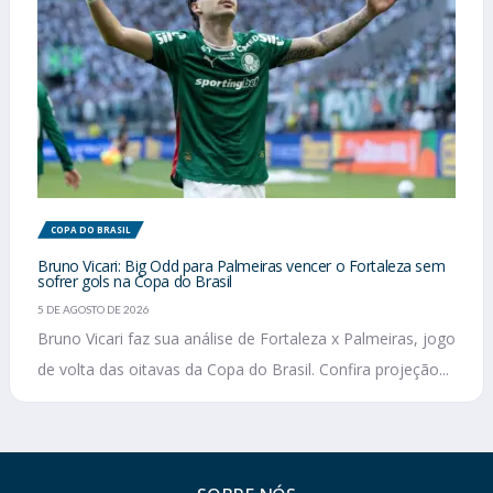
COPA DO BRASIL
Bruno Vicari: Big Odd para Palmeiras vencer o Fortaleza sem
sofrer gols na Copa do Brasil
5 DE AGOSTO DE 2026
Bruno Vicari faz sua análise de Fortaleza x Palmeiras, jogo
de volta das oitavas da Copa do Brasil. Confira projeção...