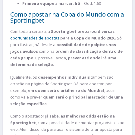
Primeira equipe a marcar: Irã
| Odd: 1.60
Como apostar na Copa do Mundo com a
Sportingbet
Com toda a certeza, a
Sportingbet preparou diversas
oportunidades de apostas
para a Copa do Mundo 2026
. Só
para ilustrar, há desde a
possibilidade de palpites nos
jogos avulsos
como na
ordem de classificação dentro de
cada grupo
. É possível, ainda,
prever até onde irá uma
determinada seleção
.
Igualmente, os
desempenhos individuais
também são
atração na página da Sportingbet. Dá para apostar, por
exemplo,
em quem será o artilheiro do Mundial
, assim
como vale prever
quem será o principal marcador de uma
seleção específica
.
Como o apostador já sabe,
as melhores odds estão na
Sportingbet
, com a possibilidade de montar prognósticos ao
vivo. Além disso, dá para usar o sistema de criar aposta para