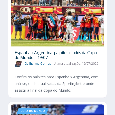
Espanha x Argentina: palpites e odds da Copa
do Mundo – 19/07
Guilherme Gomes
Última atualização: 19/07/2026
Confira os palpites para Espanha x Argentina, com
análise, odds atualizadas da Sportingbet e onde
assistir a final da Copa do Mundo.
COPA DO MUNDO