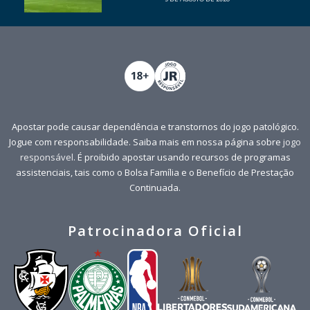
Apostar pode causar dependência e transtornos do jogo patológico.
Jogue com responsabilidade. Saiba mais em nossa página sobre
jogo
responsável
. É proibido apostar usando recursos de programas
assistenciais, tais como o Bolsa Família e o Benefício de Prestação
Continuada.
Patrocinadora Oficial