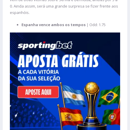
0. Ainda assim, será uma grande surpresa se fizer frente aos
espanhóis.
Espanha vence ambos os tempos
| Odd: 1.75