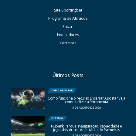
Site Sportingbet
Programa de Afiliados
Entain
Investidores
Carreiras
Últimos Posts
COMO APOSTAR
Como funciona o recurso Encerrar Aposta? Veja
como utilizar a ferramenta
5 DE AGOSTO DE 2026
FUTEBOL
Nubank Parque: inauguração, capacidade e
jogos históricos do estádio do Palmeiras
5 DE AGOSTO DE 2026