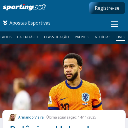
Registre-se
Apostas Esportivas
LTADOS
CALENDÁRIO
CLASSIFICAÇÃO
PALPITES
NOTÍCIAS
TIMES
CONMEBOL LIBERTADORES
FUTEBOL NACIONAL
FUTEBOL INTERNACIONAL
COMO APOSTAR
MAIS ESPORTES
Armando Vieira
Última atualização: 14/11/2025