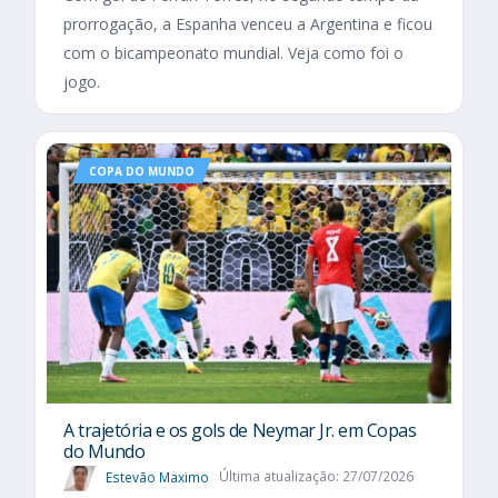
prorrogação, a Espanha venceu a Argentina e ficou
com o bicampeonato mundial. Veja como foi o
jogo.
COPA DO MUNDO
A trajetória e os gols de Neymar Jr. em Copas
do Mundo
Estevão Maximo
Última atualização: 27/07/2026