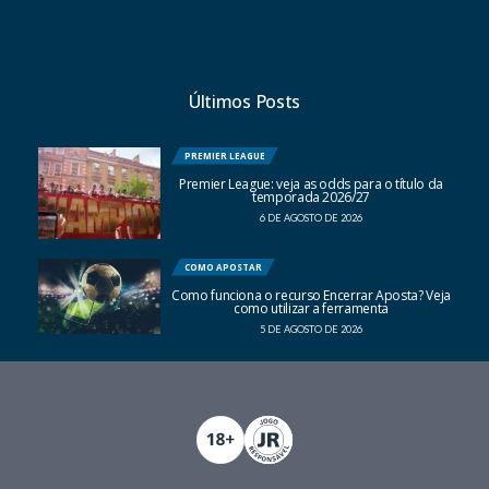
Últimos Posts
PREMIER LEAGUE
Premier League: veja as odds para o título da
temporada 2026/27
6 DE AGOSTO DE 2026
COMO APOSTAR
Como funciona o recurso Encerrar Aposta? Veja
como utilizar a ferramenta
5 DE AGOSTO DE 2026