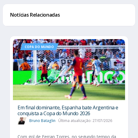
Notícias Relacionadas
COPA DO MUNDO
Em final dominante, Espanha bate Argentina e
conquista a Copa do Mundo 2026
Bruno Bataglin
Última atualização: 27/07/2026
Com gol de Ferran Torres, no segundo tempo da