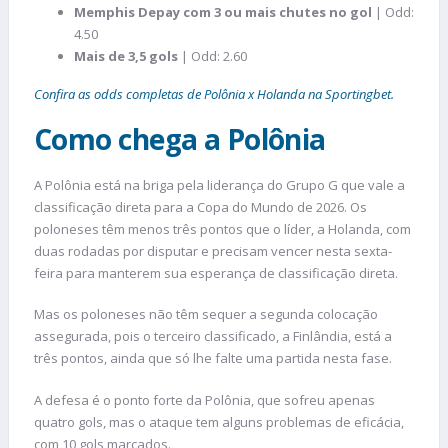
Memphis Depay com 3 ou mais chutes no gol
| Odd:
4.50
Mais de 3,5 gols
| Odd: 2.60
Confira as odds completas de Polônia x Holanda na Sportingbet.
Como chega a Polônia
A Polônia está na briga pela liderança do Grupo G que vale a
classificação direta para a Copa do Mundo de 2026. Os
poloneses têm menos três pontos que o líder, a Holanda, com
duas rodadas por disputar e precisam vencer nesta sexta-
feira para manterem sua esperança de classificação direta.
Mas os poloneses não têm sequer a segunda colocação
assegurada, pois o terceiro classificado, a Finlândia, está a
três pontos, ainda que só lhe falte uma partida nesta fase.
A defesa é o ponto forte da Polônia, que sofreu apenas
quatro gols, mas o ataque tem alguns problemas de eficácia,
com 10 gols marcados.