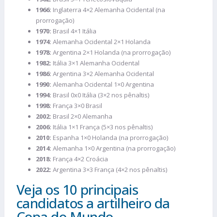
1966:
Inglaterra 4×2 Alemanha Ocidental (na
prorrogação)
1970:
Brasil 4×1 Itália
1974:
Alemanha Ocidental 2×1 Holanda
1978:
Argentina 2×1 Holanda (na prorrogação)
1982:
Itália 3×1 Alemanha Ocidental
1986:
Argentina 3×2 Alemanha Ocidental
1990:
Alemanha Ocidental 1×0 Argentina
1994:
Brasil 0x0 Itália (3×2 nos pênaltis)
1998:
França 3×0 Brasil
2002:
Brasil 2×0 Alemanha
2006:
Itália 1×1 França (5×3 nos pênaltis)
2010:
Espanha 1×0 Holanda (na prorrogação)
2014:
Alemanha 1×0 Argentina (na prorrogação)
2018:
França 4×2 Croácia
2022:
Argentina 3×3 França (4×2 nos pênaltis)
Veja os 10 principais
candidatos a artilheiro da
Copa do Mundo