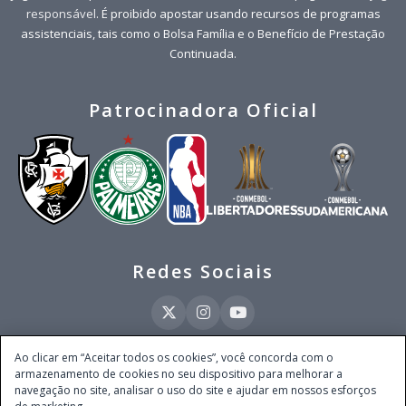
responsável
. É proibido apostar usando recursos de programas
assistenciais, tais como o Bolsa Família e o Benefício de Prestação
Continuada.
Patrocinadora Oficial
Redes Sociais
Ao clicar em “Aceitar todos os cookies”, você concorda com o
armazenamento de cookies no seu dispositivo para melhorar a
Este site é operado pela Ventmear Brasil LTDA (CNPJ 52.868.380/0001-84), com
navegação no site, analisar o uso do site e ajudar em nossos esforços
endereço na Avenida Brigadeiro Faria Lima, nº 4.055, 3º andar, Itaim Bibi, no