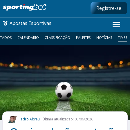
Registre-se
Apostas Esportivas
LTADOS
CALENDÁRIO
CLASSIFICAÇÃO
PALPITES
NOTÍCIAS
TIMES
CONMEBOL LIBERTADORES
FUTEBOL NACIONAL
FUTEBOL INTERNACIONAL
COMO APOSTAR
MAIS ESPORTES
Pedro Abreu
Última atualização: 05/06/2026