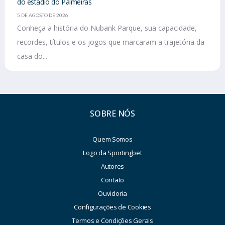
do estádio do Palmeiras
5 DE AGOSTO DE 2026
Conheça a história do Nubank Parque, sua capacidade,
recordes, títulos e os jogos que marcaram a trajetória da
casa do...
SOBRE NÓS
Quem Somos
Logo da Sportingbet
Autores
Contato
Ouvidoria
Configurações de Cookies
Termos e Condições Gerais