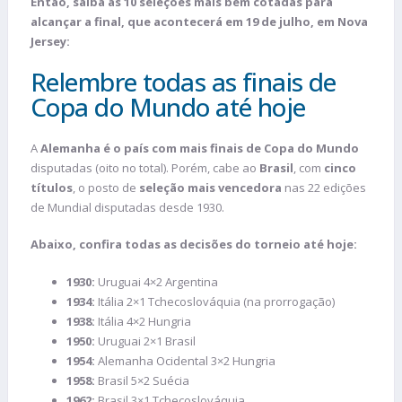
Então, saiba as 10 seleções mais bem cotadas para
alcançar a final, que acontecerá em 19 de julho, em Nova
Jersey:
Relembre todas as finais de
Copa do Mundo até hoje
A
Alemanha é o país com mais finais de Copa do Mundo
disputadas (oito no total). Porém, cabe ao
Brasil
, com
cinco
títulos
, o posto de
seleção mais vencedora
nas 22 edições
de Mundial disputadas desde 1930.
Abaixo, confira todas as decisões do torneio até hoje:
1930:
Uruguai 4×2 Argentina
1934:
Itália 2×1 Tchecoslováquia (na prorrogação)
1938:
Itália 4×2 Hungria
1950:
Uruguai 2×1 Brasil
1954:
Alemanha Ocidental 3×2 Hungria
1958:
Brasil 5×2 Suécia
1962:
Brasil 3×1 Tchecoslováquia