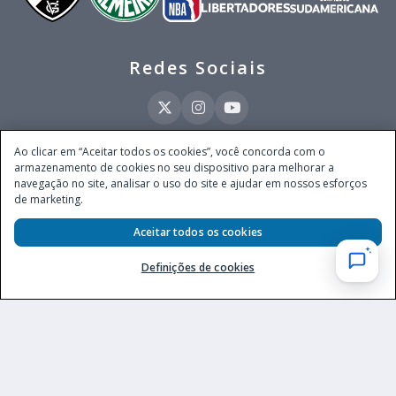
Redes Sociais
Ao clicar em “Aceitar todos os cookies”, você concorda com o
armazenamento de cookies no seu dispositivo para melhorar a
Este site é operado pela Ventmear Brasil LTDA (CNPJ 52.868.380/0001-84), com
navegação no site, analisar o uso do site e ajudar em nossos esforços
endereço na Avenida Brigadeiro Faria Lima, nº 4.055, 3º andar, Itaim Bibi, no
de marketing.
Município de São Paulo, Estado de São Paulo, CEP 04538-133, Brasil - empresa
autorizada a operar apostas de quota fixa em todo território nacional pela
Secretaria de Prêmios e Apostas do Ministério da Fazenda, conforme Portaria nº
Aceitar todos os cookies
247, de 07.02.2025, publicada no DOU em 11.2.2025.
Definições de cookies