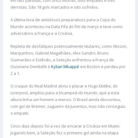
em dez partidas, com cinco vitórias, dois empates e três
derrotas. São 18 gols marcados e oito sofridos.
A última leva de amistosos preparativos para a Copa do
Mundo aconteceu na Data Fifa do fim de março e teve como
adversários a França e a Croácia.
Repleta de desfalques potencialmente titulares, como Alisson,
Marquinhos, Gabriel Magalhães, Alex Sandro, Bruno
Guimarães e Estêvão, a Seleção enfrentou a França de
Ousmane Dembélé e
Kylian Mbappé
em Boston e perdeu por
2 a 1.
O craque do Real Madrid abriu o placar e Hugo Ekitike, do
Liverpool, ampliou para a bicampeã do mundo, que a esta
altura tinha um homem a menos. O Brasil ainda descontou,
com gol de Bremer, zagueiro da Juventus, mas não conseguiu
o empate.
Cinco dias depois foi a vez de encarar a Croácia em Miami.
Jogando bem, a Seleção fez o primeiro gol ainda na etapa