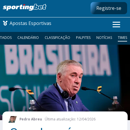
Registre-se
Apostas Esportivas
LTADOS
CALENDÁRIO
CLASSIFICAÇÃO
PALPITES
NOTÍCIAS
TIMES
CONMEBOL LIBERTADORES
FUTEBOL NACIONAL
FUTEBOL INTERNACIONAL
COMO APOSTAR
MAIS ESPORTES
Pedro Abreu
Última atualização: 12/04/2026