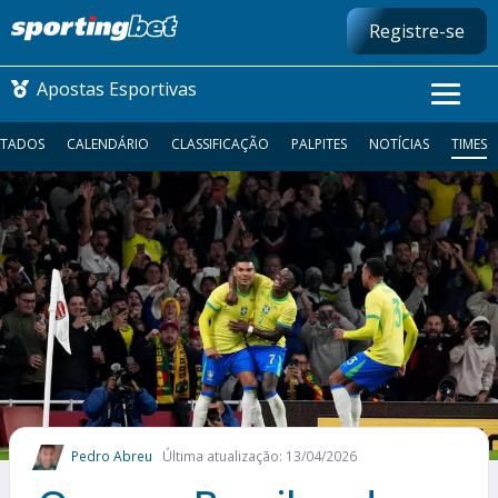
Registre-se
Apostas Esportivas
LTADOS
CALENDÁRIO
CLASSIFICAÇÃO
PALPITES
NOTÍCIAS
TIMES
CONMEBOL LIBERTADORES
FUTEBOL NACIONAL
FUTEBOL INTERNACIONAL
COMO APOSTAR
MAIS ESPORTES
Pedro Abreu
Última atualização: 13/04/2026