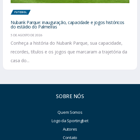
FUTEBOL
Nubank Parque: inauguração, capacidade e jogos históricos
do estádio do Palmeiras
5 DE AGOSTO DE 2026
Conheça a história do Nubank Parque, sua capacidade,
recordes, títulos e os jogos que marcaram a trajetória da
casa do...
SOBRE NÓS
Quem Somos
Logo da Sportingbet
Autores
Contato