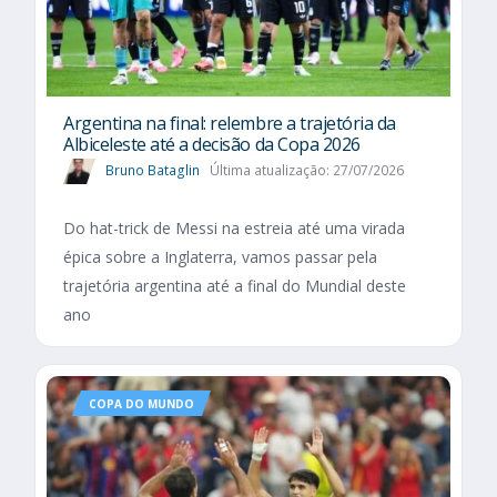
Argentina na final: relembre a trajetória da
Albiceleste até a decisão da Copa 2026
Bruno Bataglin
Última atualização: 27/07/2026
Do hat-trick de Messi na estreia até uma virada
épica sobre a Inglaterra, vamos passar pela
trajetória argentina até a final do Mundial deste
ano
COPA DO MUNDO