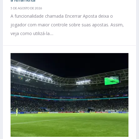
5 DE AGOSTO DE 2026
A funcionalidade chamada Encerrar Aposta deixa o
jogador com maior controle sobre suas apostas. Assim,
veja como utilizá-la....