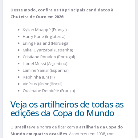
Desse modo, confira os 10 principais candidatos à
Chuteira de Ouro em 2026:
Kylian Mbappé (França)
Harry Kane (Inglaterra)
Erling Haaland (Noruega)
Mikel Oyarzabal (Espanha)
Cristiano Ronaldo (Portugal)
Lionel Messi (Argentina)
Lamine Yamal (Espanha)
Raphinha (Brasil)
Vinícius Júnior (Brasil)
Ousmane Dembélé (França)
Veja os artilheiros de todas as
edições da Copa do Mundo
O
Brasil
teve a honra de ficar com a
artilharia da Copa do
Mundo em quatro ocasiões
. Aconteceu em 1938, com