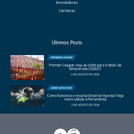
Investidores
Carreiras
Últimos Posts
PREMIER LEAGUE
Premier League: veja as odds para o título da
temporada 2026/27
6 DE AGOSTO DE 2026
COMO APOSTAR
Como funciona o recurso Encerrar Aposta? Veja
como utilizar a ferramenta
5 DE AGOSTO DE 2026