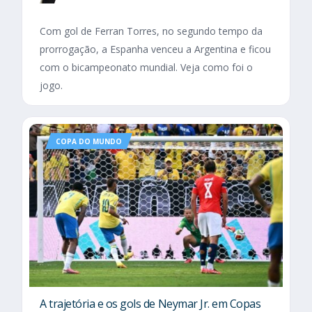
Com gol de Ferran Torres, no segundo tempo da
prorrogação, a Espanha venceu a Argentina e ficou
com o bicampeonato mundial. Veja como foi o
jogo.
COPA DO MUNDO
A trajetória e os gols de Neymar Jr. em Copas