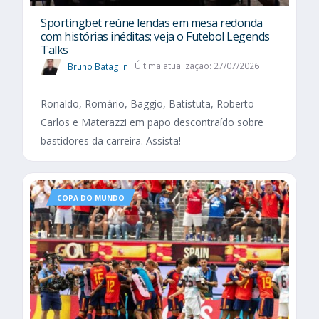
Sportingbet reúne lendas em mesa redonda
com histórias inéditas; veja o Futebol Legends
Talks
Bruno Bataglin
Última atualização: 27/07/2026
Ronaldo, Romário, Baggio, Batistuta, Roberto
Carlos e Materazzi em papo descontraído sobre
bastidores da carreira. Assista!
COPA DO MUNDO