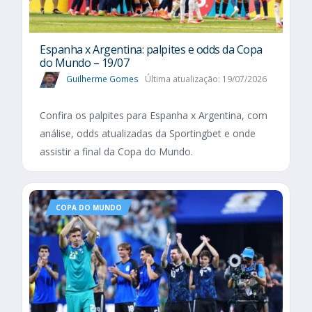
Espanha x Argentina: palpites e odds da Copa
do Mundo – 19/07
Guilherme Gomes
Última atualização: 19/07/2026
Confira os palpites para Espanha x Argentina, com
análise, odds atualizadas da Sportingbet e onde
assistir a final da Copa do Mundo.
COPA DO MUNDO