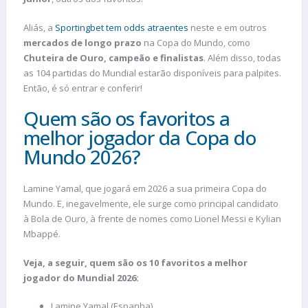
Aliás, a
Sportingbet tem odds atraentes
neste e em outros
mercados de longo prazo
na Copa do Mundo, como
Chuteira de Ouro, campeão e finalistas
. Além disso, todas
as 104 partidas do Mundial estarão disponíveis para palpites.
Então, é só entrar e conferir!
Quem são os favoritos a
melhor jogador da Copa do
Mundo 2026?
Lamine Yamal, que jogará em 2026 a sua primeira Copa do
Mundo. E, inegavelmente, ele surge como principal candidato
à Bola de Ouro, à frente de nomes como Lionel Messi e Kylian
Mbappé.
Veja, a seguir, quem são os 10 favoritos a melhor
jogador do Mundial 2026:
Lamine Yamal (Espanha)