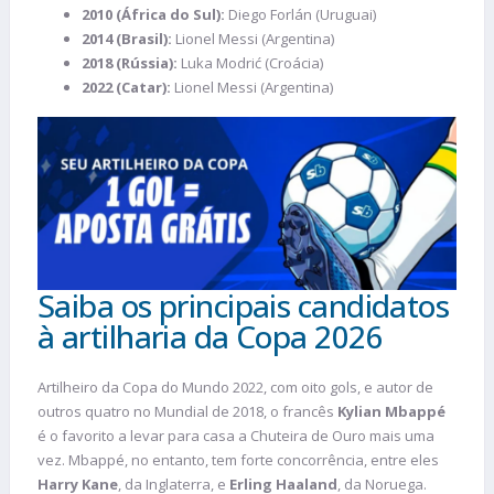
2010 (África do Sul):
Diego Forlán (Uruguai)
2014 (Brasil):
Lionel Messi (Argentina)
2018 (Rússia):
Luka Modrić (Croácia)
2022 (Catar):
Lionel Messi (Argentina)
Saiba os principais candidatos
à artilharia da Copa 2026
Artilheiro da Copa do Mundo 2022, com oito gols, e autor de
outros quatro no Mundial de 2018, o francês
Kylian Mbappé
é o favorito a levar para casa a Chuteira de Ouro mais uma
vez. Mbappé, no entanto, tem forte concorrência, entre eles
Harry Kane
, da Inglaterra, e
Erling Haaland
, da Noruega.