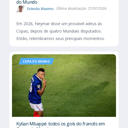
do Mundo
Estevão Maximo
Última atualização: 27/07/2026
Em 2026, Neymar disse um provável adeus às
Copas, depois de quatro Mundiais disputados.
Então, relembramos seus principais momentos.
COPA DO MUNDO
Kylian Mbappé: todos os gols do francês em