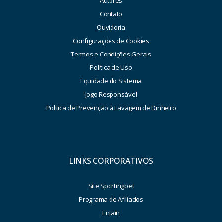
Autores
Contato
Ouvidoria
Configurações de Cookies
Termos e Condições Gerais
Política de Uso
Equidade do Sistema
Jogo Responsável
Política de Prevenção à Lavagem de Dinheiro
LINKS CORPORATIVOS
Site Sportingbet
Programa de Afiliados
Entain