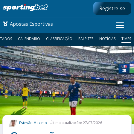
Registre-se
Apostas Esportivas
LTADOS
CALENDÁRIO
CLASSIFICAÇÃO
PALPITES
NOTÍCIAS
TIMES
CONMEBOL LIBERTADORES
FUTEBOL NACIONAL
FUTEBOL INTERNACIONAL
COMO APOSTAR
MAIS ESPORTES
Estevão Maximo
Última atualização: 27/07/2026