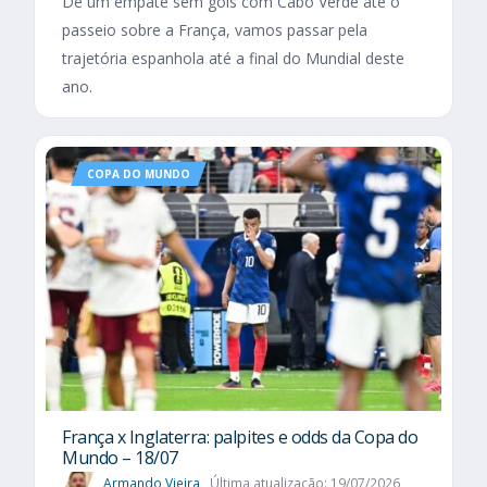
De um empate sem gols com Cabo Verde até o
passeio sobre a França, vamos passar pela
trajetória espanhola até a final do Mundial deste
ano.
COPA DO MUNDO
França x Inglaterra: palpites e odds da Copa do
Mundo – 18/07
Armando Vieira
Última atualização: 19/07/2026