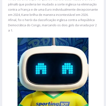
pênalti que poderia ter mudado a sorte inglesa na eliminação
contra a França e de uma Euro individualmente decepcionante
em 2024, Kane brilha de maneira incontestável em 2026.
Afinal, foi o herói da classificação inglesa contra a República
Democrática do Congo, marcando os dois gols da virada por 2
a 1.