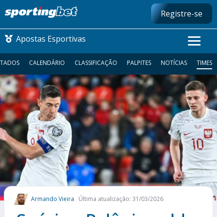
Registre-se
Apostas Esportivas
LTADOS
CALENDÁRIO
CLASSIFICAÇÃO
PALPITES
NOTÍCIAS
TIMES
CONMEBOL LIBERTADORES
FUTEBOL NACIONAL
FUTEBOL INTERNACIONAL
COMO APOSTAR
MAIS ESPORTES
Armando Vieira
Última atualização: 31/03/2026