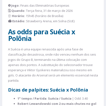
⚽ Jogo:
Finais das Eliminatórias Europeias
🗓️ Quando:
Terça-feira, 31 de março de 2026
⏰
Horário:
15h45 (horário de Brasília)
🏟️ Estádio:
Strawberry Arena, em Solna (SUE)
As odds para Suécia x
Polônia
A Suécia é uma equipe renascida após uma fase de
classificação desastrosa, onde não venceu nenhum dos seis
jogos do Grupo B, terminando na última colocação com
apenas dois pontos. A substituição do selecionador trouxe
esperança e Viktor Gyokeres materializou isso mesmo em
gols. O atacante do Arsenal será um elemento essencial nesta
partida.
Dicas de palpites: Suécia x Polônia
1º tempo / Partida: Suécia / Suécia
| Odd: 3.40
Robert Lewandowski com 2 ou mais chutes no gol