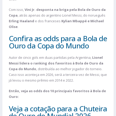
Com isso,
Vini Jr. desponta na briga pela Bola de Ouro da
Copa
, atrás apenas do argentino Lionel Messi, do norueguês
Erling Haaland
e dos franceses
Kylian Mbappé e Michael
Olise
.
Confira as odds para a Bola de
Ouro da Copa do Mundo
Autor de cinco gols em duas partidas pela Argentina,
Lionel
Messi lidera o ranking dos favoritos à Bola de Ouro da
Copa do Mundo
, distribuída ao melhor jogador do torneio.
Caso isso aconteça em 2026, será a terceira vez de Messi, que
já levou o mesmo prêmio em 2014 e 2022.
Então, veja as odds dos 10 principais favoritos à Bola de
Ouro:
Veja a cotação para a Chuteira
de Ouro do Mundial 2026