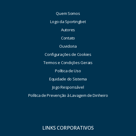
Quem Somos
Logo da Sportingbet
Autores
Contato
Ouvidoria
Configurações de Cookies
Termos e Condições Gerais
Política de Uso
Equidade do Sistema
Jogo Responsável
Política de Prevenção à Lavagem de Dinheiro
LINKS CORPORATIVOS