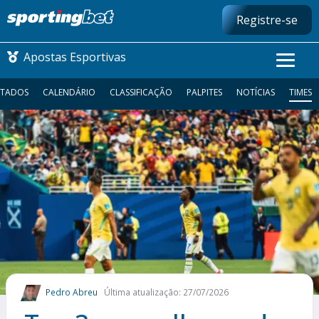
Registre-se
Apostas Esportivas
LTADOS
CALENDÁRIO
CLASSIFICAÇÃO
PALPITES
NOTÍCIAS
TIMES
CONMEBOL LIBERTADORES
FUTEBOL NACIONAL
FUTEBOL INTERNACIONAL
COMO APOSTAR
MAIS ESPORTES
Pedro Abreu
Última atualização: 27/07/2026