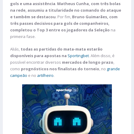
gols e uma assistência
.
Matheus Cunha, com três bolas
na rede, assumiu a titularidade no comando do ataque
e também se destacou
. Por fim,
Bruno Guimarães, com
três passes decisivos para gols de companheiros,
completou o Top 3 entre os jogadores da Seleção
na
primeira fase.
Aliás,
todas as partidas do mata-mata estarão
disponíveis para apostas na
Sportingbet
. Além disso, é
possível encontrar diversos
mercados de longo prazo
,
como
prognósticos nos finalistas do torneio
, no
grande
campeão
e no
artilheiro
.