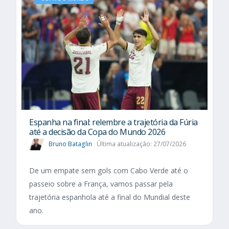
Espanha na final: relembre a trajetória da Fúria
até a decisão da Copa do Mundo 2026
Bruno Bataglin
Última atualização: 27/07/2026
De um empate sem gols com Cabo Verde até o
passeio sobre a França, vamos passar pela
trajetória espanhola até a final do Mundial deste
ano.