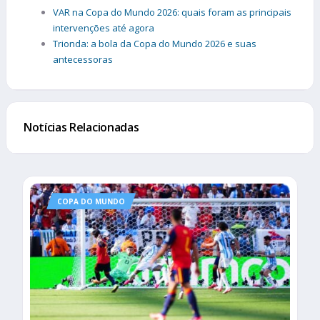
VAR na Copa do Mundo 2026: quais foram as principais
intervenções até agora
Trionda: a bola da Copa do Mundo 2026 e suas
antecessoras
Notícias Relacionadas
COPA DO MUNDO