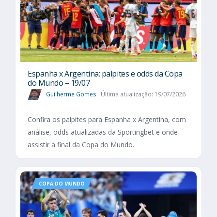
Espanha x Argentina: palpites e odds da Copa
do Mundo – 19/07
Guilherme Gomes
Última atualização: 19/07/2026
Confira os palpites para Espanha x Argentina, com
análise, odds atualizadas da Sportingbet e onde
assistir a final da Copa do Mundo.
COPA DO MUNDO