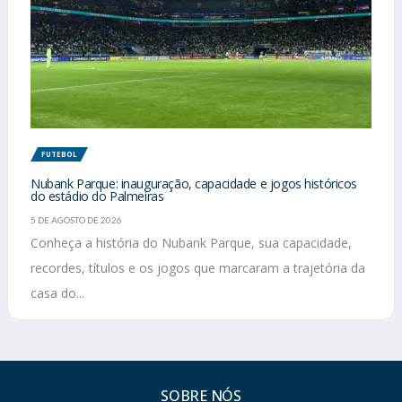
FUTEBOL
Nubank Parque: inauguração, capacidade e jogos históricos
do estádio do Palmeiras
5 DE AGOSTO DE 2026
Conheça a história do Nubank Parque, sua capacidade,
recordes, títulos e os jogos que marcaram a trajetória da
casa do...
SOBRE NÓS