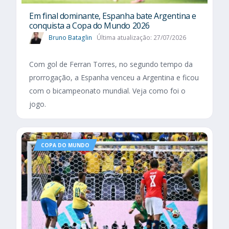
Em final dominante, Espanha bate Argentina e
conquista a Copa do Mundo 2026
Bruno Bataglin
Última atualização: 27/07/2026
Com gol de Ferran Torres, no segundo tempo da
prorrogação, a Espanha venceu a Argentina e ficou
com o bicampeonato mundial. Veja como foi o
jogo.
COPA DO MUNDO