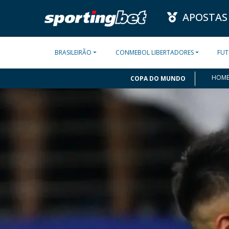
APOSTAS
BRASILEIRÃO
CONMEBOL LIBERTADORES
FUT
HOM
COPA DO MUNDO