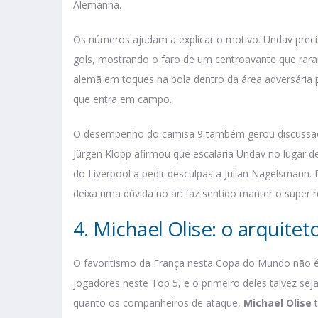
Alemanha.
Os números ajudam a explicar o motivo. Undav precis
gols, mostrando o faro de um centroavante que rara
alemã em toques na bola dentro da área adversária 
que entra em campo.
O desempenho do camisa 9 também gerou discussão f
Jürgen Klopp afirmou que escalaria Undav no lugar de
do Liverpool a pedir desculpas a Julian Nagelsmann
deixa uma dúvida no ar: faz sentido manter o super 
4. Michael Olise: o arquitet
O favoritismo da França nesta Copa do Mundo não é p
jogadores neste Top 5, e o primeiro deles talvez s
quanto os companheiros de ataque,
Michael Olise
t