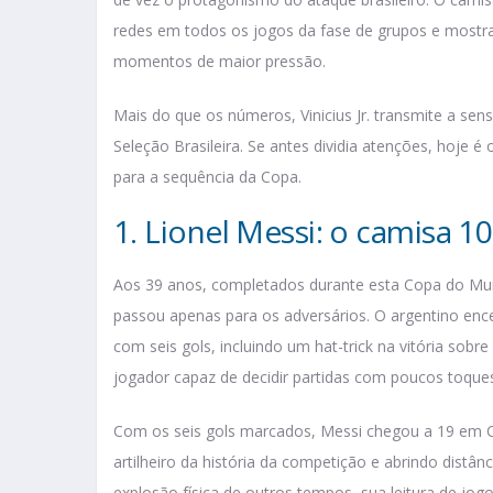
redes em todos os jogos da fase de grupos e mostr
momentos de maior pressão.
Mais do que os números, Vinicius Jr. transmite a se
Seleção Brasileira. Se antes dividia atenções, hoje é
para a sequência da Copa.
1. Lionel Messi: o camisa 1
Aos 39 anos, completados durante esta Copa do M
passou apenas para os adversários. O argentino ence
com seis gols, incluindo um hat-trick na vitória sob
jogador capaz de decidir partidas com poucos toques
Com os seis gols marcados, Messi chegou a 19 em
artilheiro da história da competição e abrindo dist
explosão física de outros tempos, sua leitura de jog