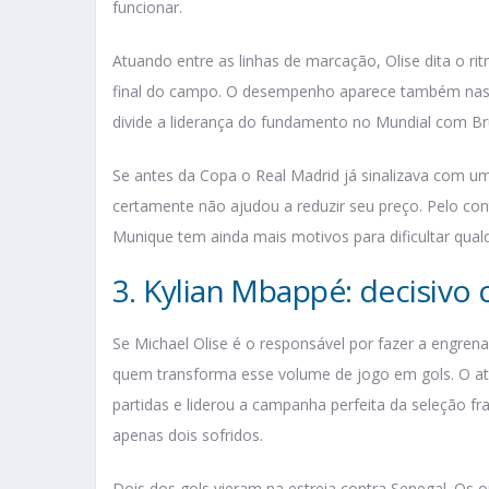
funcionar.
Atuando entre as linhas de marcação, Olise dita o ri
final do campo. O desempenho aparece também nas est
divide a liderança do fundamento no Mundial com Bru
Se antes da Copa o Real Madrid já sinalizava com uma
certamente não ajudou a reduzir seu preço. Pelo con
Munique tem ainda mais motivos para dificultar qual
3. Kylian Mbappé: decisivo 
Se Michael Olise é o responsável por fazer a engre
quem transforma esse volume de jogo em gols. O ata
partidas e liderou a campanha perfeita da seleção fr
apenas dois sofridos.
Dois dos gols vieram na estreia contra Senegal. Os