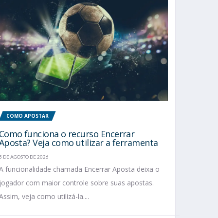
COMO APOSTAR
Como funciona o recurso Encerrar
Aposta? Veja como utilizar a ferramenta
5 DE AGOSTO DE 2026
A funcionalidade chamada Encerrar Aposta deixa o
jogador com maior controle sobre suas apostas.
Assim, veja como utilizá-la....