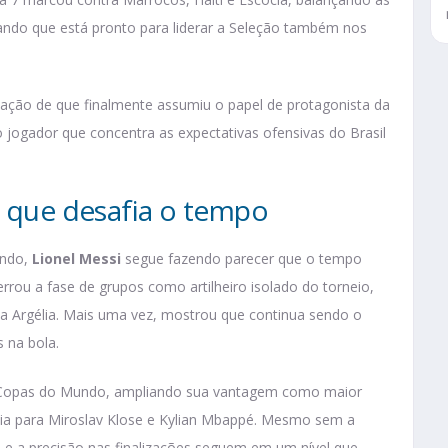
ando que está pronto para liderar a Seleção também nos
nsação de que finalmente assumiu o papel de protagonista da
 o jogador que concentra as expectativas ofensivas do Brasil
0 que desafia o tempo
undo,
Lionel Messi
segue fazendo parecer que o tempo
rrou a fase de grupos como artilheiro isolado do torneio,
re a Argélia. Mais uma vez, mostrou que continua sendo o
 na bola.
 Copas do Mundo, ampliando sua vantagem como maior
ância para Miroslav Klose e Kylian Mbappé. Mesmo sem a
o e a precisão nas finalizações seguem em um nível que