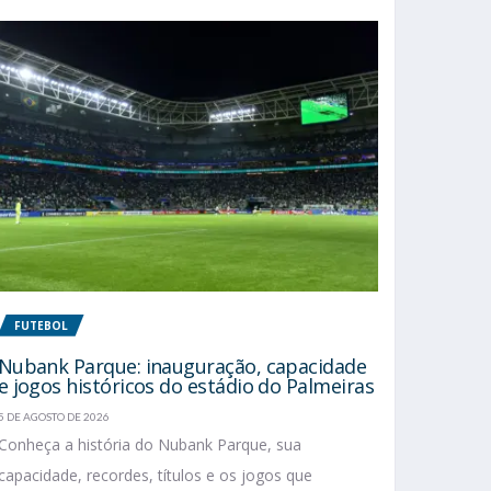
FUTEBOL
Nubank Parque: inauguração, capacidade
e jogos históricos do estádio do Palmeiras
5 DE AGOSTO DE 2026
Conheça a história do Nubank Parque, sua
capacidade, recordes, títulos e os jogos que