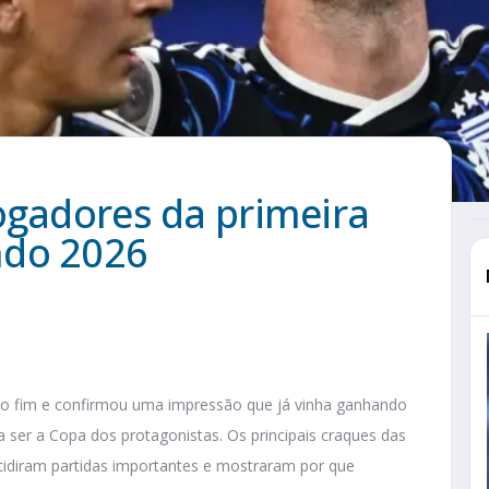
ogadores da primeira
ndo 2026
o fim e confirmou uma impressão que já vinha ganhando
a ser a Copa dos protagonistas. Os principais craques das
cidiram partidas importantes e mostraram por que