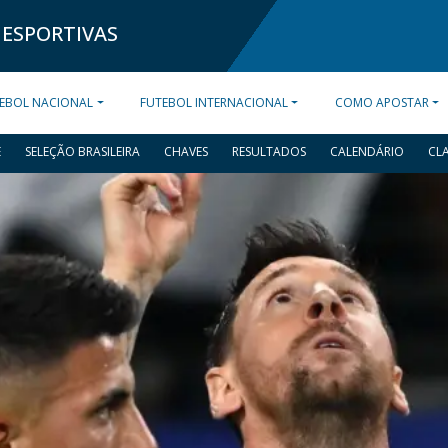
 ESPORTIVAS
EBOL NACIONAL
FUTEBOL INTERNACIONAL
COMO APOSTAR
E
SELEÇÃO BRASILEIRA
CHAVES
RESULTADOS
CALENDÁRIO
CL