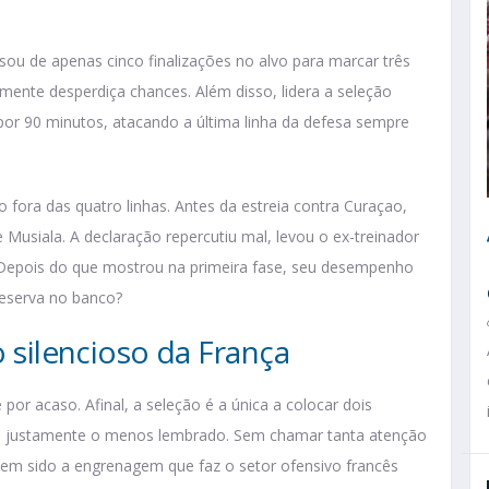
ou de apenas cinco finalizações no alvo para marcar três
mente desperdiça chances. Além disso, lidera a seleção
por 90 minutos, atacando a última linha da defesa sempre
ora das quatro linhas. Antes da estreia contra Curaçao,
 Musiala. A declaração repercutiu mal, levou o ex-treinador
. Depois do que mostrou na primeira fase, seu desempenho
reserva no banco?
o silencioso da França
or acaso. Afinal, a seleção é a única a colocar dois
eja justamente o menos lembrado. Sem chamar tanta atenção
em sido a engrenagem que faz o setor ofensivo francês