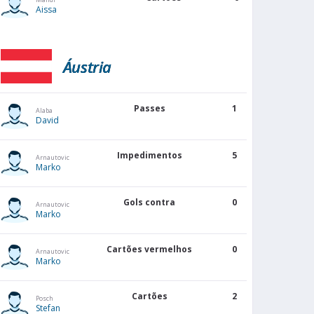
Aissa
Áustria
Passes
1
Alaba
David
Impedimentos
5
Arnautovic
Marko
Gols contra
0
Arnautovic
Marko
Cartões vermelhos
0
Arnautovic
Marko
Cartões
2
Posch
Stefan