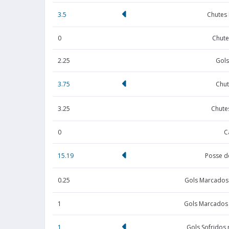
3.5
Chutes
0
Chute
2.25
Gols
3.75
Chut
3.25
Chute
0
C
15.19
Posse d
0.25
Gols Marcados
1
Gols Marcados
1
Gols Sofridos