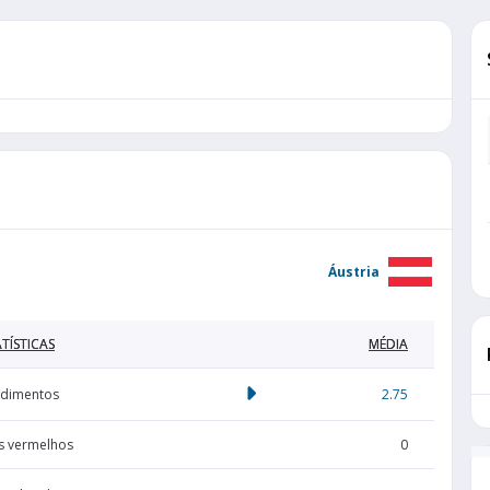
Áustria
TÍSTICAS
MÉDIA
dimentos
2.75
s vermelhos
0