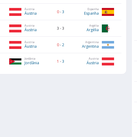
Áustria
Espanha
0
-
3
Áustria
Espanha
Áustria
Argélia
3
-
3
Áustria
Argélia
Áustria
Argentina
0
-
2
Áustria
Argentina
Jordânia
Áustria
1
-
3
Jordânia
Áustria