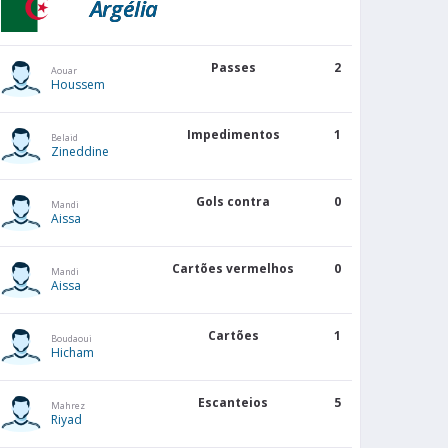
Argélia
Passes
2
Aouar
Houssem
Impedimentos
1
Belaid
Zineddine
Gols contra
0
Mandi
Aissa
Cartões vermelhos
0
Mandi
Aissa
Cartões
1
Boudaoui
Hicham
Escanteios
5
Mahrez
Riyad