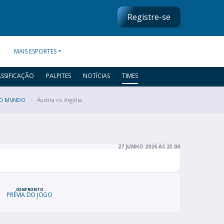
Registre-se
MAIS ESPORTES
ASSIFICAÇÃO
PALPITES
NOTÍCIAS
TIMES
DO MUNDO
Áustria vs. Argélia
27 JUNHO 2026 ÀS 23:00
CONFRONTO
PRÉVIA DO JOGO