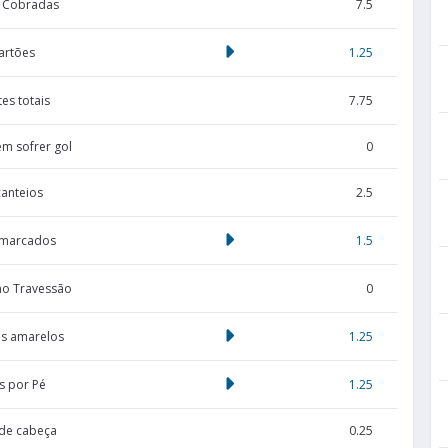
s Cobradas
7.5
artões
1.25
es totais
7.75
em sofrer gol
0
canteios
2.5
 marcados
1.5
no Travessão
0
s amarelos
1.25
s por Pé
1.25
de cabeça
0.25