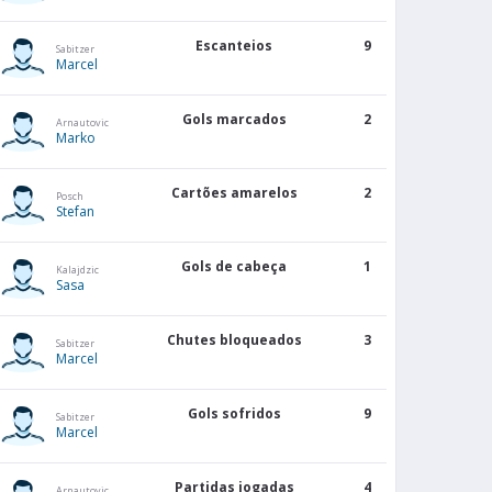
Escanteios
9
Sabitzer
Marcel
Gols marcados
2
Arnautovic
Marko
Cartões amarelos
2
Posch
Stefan
Gols de cabeça
1
Kalajdzic
Sasa
Chutes bloqueados
3
Sabitzer
Marcel
Gols sofridos
9
Sabitzer
Marcel
Partidas jogadas
4
Arnautovic