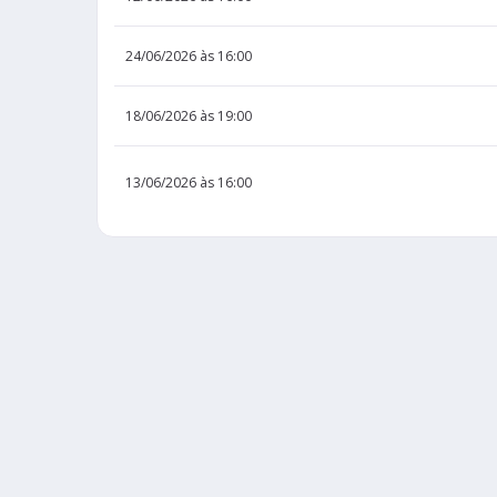
24/06/2026 às 16:00
18/06/2026 às 19:00
13/06/2026 às 16:00