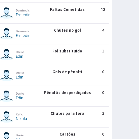
Faltas Cometidas
12
Demirovic
Ermedin
Chutes no gol
4
Demirovic
Ermedin
Foi substituído
3
Dzeko
Edin
Gols de pênalti
0
Dzeko
Edin
Pênaltis desperdiçados
0
Dzeko
Edin
Chutes para fora
3
Katic
Nikola
Cartões
0
Dzeko