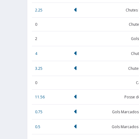
2.25
Chutes
0
Chute
2
Gols
4
Chut
3.25
Chute
0
C
11.56
Posse d
0.75
Gols Marcados
0.5
Gols Marcados