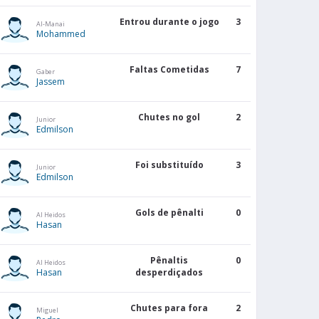
Entrou durante o jogo
3
Al-Manai
Mohammed
Faltas Cometidas
7
Gaber
Jassem
Chutes no gol
2
Junior
Edmilson
Foi substituído
3
Junior
Edmilson
Gols de pênalti
0
Al Heidos
Hasan
Pênaltis
0
Al Heidos
Hasan
desperdiçados
Chutes para fora
2
Miguel