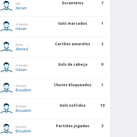
Escanteios
7
Afif
Akram
Gols marcados
1
Al Heidos
Hasan
Cartões amarelos
2
Fathy
Ahmed
Gols de cabeça
0
Al Heidos
Hasan
Chutes bloqueados
1
Khoukhi
Boualem
Gols sofridos
10
Khoukhi
Boualem
Partidas jogadas
3
Khoukhi
Boualem