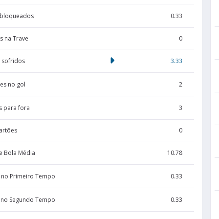
 bloqueados
0.33
s na Trave
0
 sofridos
3.33
es no gol
2
s para fora
3
artões
0
e Bola Média
10.78
 no Primeiro Tempo
0.33
 no Segundo Tempo
0.33