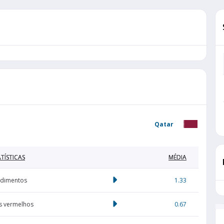
Qatar
TÍSTICAS
MÉDIA
dimentos
1.33
s vermelhos
0.67