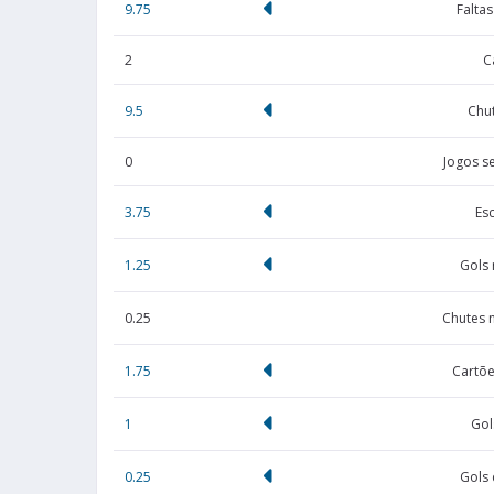
9.75
Falta
2
C
9.5
Chut
0
Jogos s
3.75
Es
1.25
Gols
0.25
Chutes 
1.75
Cartõe
1
Gol
0.25
Gols 