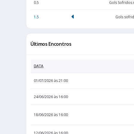
0.5
Gols Sofridos
1.5
Gols sofri
Últimos Encontros
DATA
01/07/2026 às 21:00
24/06/2026 às 16:00
18/06/2026 às 16:00
12/06/2026 às 16:00