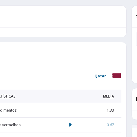
Qatar
TÍSTICAS
MÉDIA
dimentos
1.33
s vermelhos
0.67