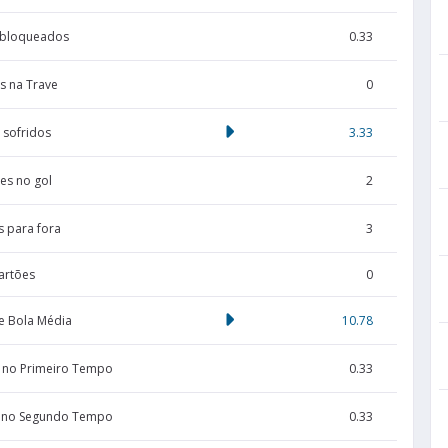
 bloqueados
0.33
s na Trave
0
 sofridos
3.33
es no gol
2
s para fora
3
artões
0
e Bola Média
10.78
 no Primeiro Tempo
0.33
 no Segundo Tempo
0.33