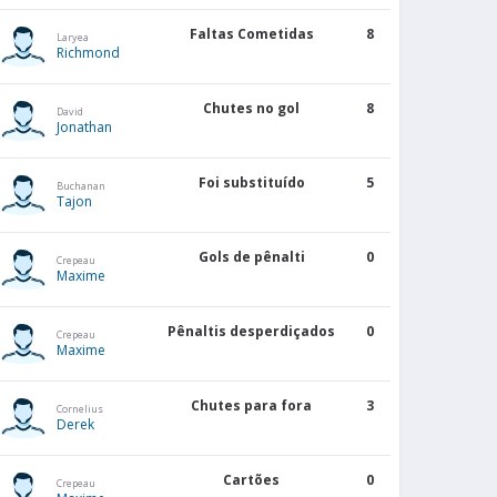
Faltas Cometidas
8
Laryea
Richmond
Chutes no gol
8
David
Jonathan
Foi substituído
5
Buchanan
Tajon
Gols de pênalti
0
Crepeau
Maxime
Pênaltis desperdiçados
0
Crepeau
Maxime
Chutes para fora
3
Cornelius
Derek
Cartões
0
Crepeau