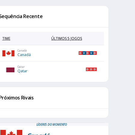
Sequência Recente
TIME
ÚLTIMOS 5 JOGOS
Canadá
D
V
D
V
D
Canadá
Qatar
D
D
D
Qatar
Próximos Rivais
LÍDERES DO MOMENTO