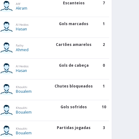
Escanteios
7
Afif
Akram
Gols marcados
1
Al Heidos
Hasan
Cartões amarelos
2
Fathy
Ahmed
Gols de cabeça
0
Al Heidos
Hasan
Chutes bloqueados
1
Khoukhi
Boualem
Gols sofridos
10
Khoukhi
Boualem
Partidas jogadas
3
Khoukhi
Boualem