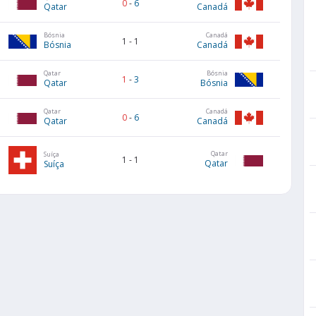
0
-
6
Qatar
Canadá
Bósnia
Canadá
1
-
1
Bósnia
Canadá
Qatar
Bósnia
1
-
3
Qatar
Bósnia
Qatar
Canadá
0
-
6
Qatar
Canadá
Qatar
Suíça
1
-
1
Qatar
Suíça