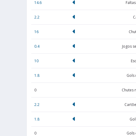
14.6
Falta
2.2
C
16
Chut
0.4
Jogos s
10
Es
1.8
Gols
0
Chutes 
2.2
Cartõe
1.8
Gol
0
Gols 