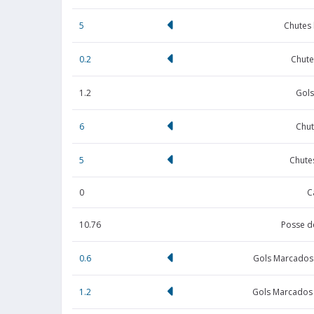
5
Chutes
0.2
Chute
1.2
Gols
6
Chut
5
Chute
0
C
10.76
Posse d
0.6
Gols Marcados
1.2
Gols Marcados