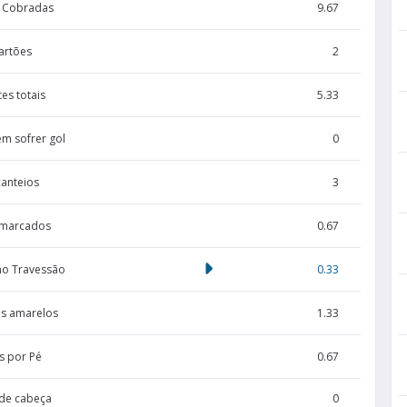
s Cobradas
9.67
artões
2
es totais
5.33
em sofrer gol
0
canteios
3
 marcados
0.67
no Travessão
0.33
s amarelos
1.33
s por Pé
0.67
de cabeça
0