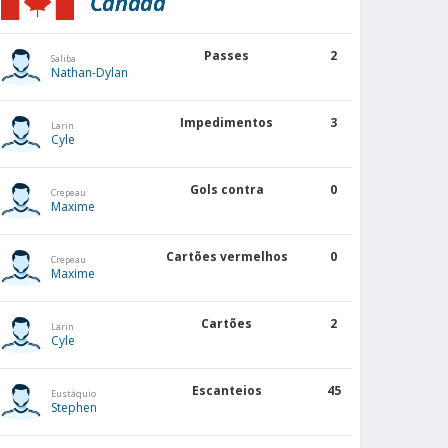
Canadá
Passes
2
Saliba
Nathan-Dylan
Impedimentos
3
Larin
Cyle
Gols contra
0
Crepeau
Maxime
Cartões vermelhos
0
Crepeau
Maxime
Cartões
2
Larin
Cyle
Escanteios
45
Eustáquio
Stephen