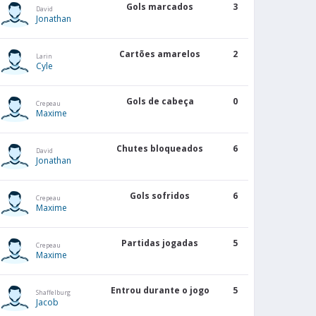
Gols marcados
3
David
Jonathan
Cartões amarelos
2
Larin
Cyle
Gols de cabeça
0
Crepeau
Maxime
Chutes bloqueados
6
David
Jonathan
Gols sofridos
6
Crepeau
Maxime
Partidas jogadas
5
Crepeau
Maxime
Entrou durante o jogo
5
Shaffelburg
Jacob