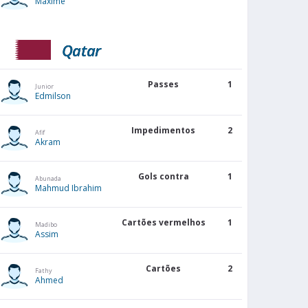
Maxime
Qatar
Passes
1
Junior
Edmilson
Impedimentos
2
Afif
Akram
Gols contra
1
Abunada
Mahmud Ibrahim
Cartões vermelhos
1
Madibo
Assim
Cartões
2
Fathy
Ahmed