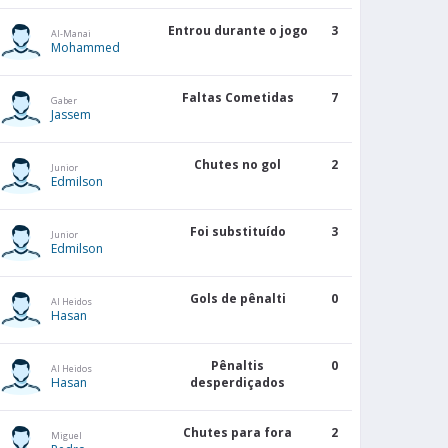
Entrou durante o jogo
3
Al-Manai
Mohammed
Faltas Cometidas
7
Gaber
Jassem
Chutes no gol
2
Junior
Edmilson
Foi substituído
3
Junior
Edmilson
Gols de pênalti
0
Al Heidos
Hasan
Pênaltis
0
Al Heidos
Hasan
desperdiçados
Chutes para fora
2
Miguel