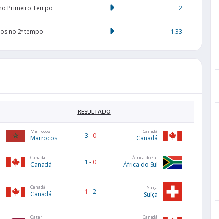
 no Primeiro Tempo
2
dos no 2º tempo
1.33
RESULTADO
Marrocos
Canadá
3
-
0
Marrocos
Canadá
Canadá
África do Sul
1
-
0
Canadá
África do Sul
Canadá
Suíça
1
-
2
Canadá
Suíça
Qatar
Canadá