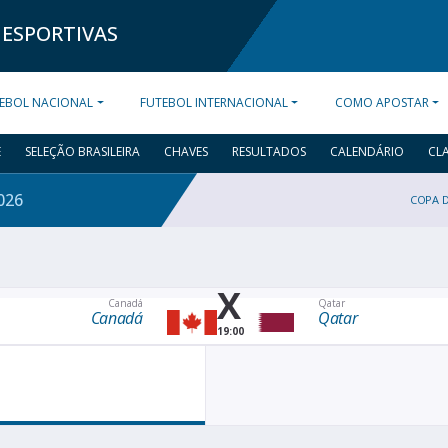
 ESPORTIVAS
EBOL NACIONAL
FUTEBOL INTERNACIONAL
COMO APOSTAR
E
SELEÇÃO BRASILEIRA
CHAVES
RESULTADOS
CALENDÁRIO
CL
026
COPA 
X
Canadá
Qatar
Canadá
Qatar
19:00