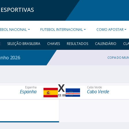
 ESPORTIVAS
EBOL NACIONAL
FUTEBOL INTERNACIONAL
COMO APOSTAR
E
SELEÇÃO BRASILEIRA
CHAVES
RESULTADOS
CALENDÁRIO
CL
junho
2026
COPA DO MU
X
Espanha
Cabo Verde
Espanha
Cabo Verde
13:00