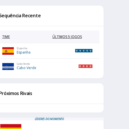
Sequência Recente
TIME
ÚLTIMOS 5 JOGOS
Espanha
V
V
V
V
V
Espanha
Cabo Verde
D
D
D
D
Cabo Verde
Próximos Rivais
LÍDERES DO MOMENTO