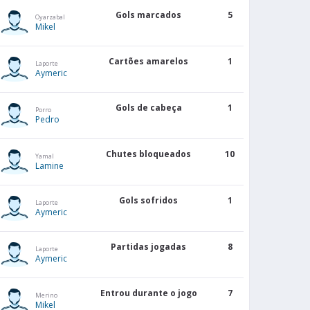
Gols marcados
5
Oyarzabal
Mikel
Cartões amarelos
1
Laporte
Aymeric
Gols de cabeça
1
Porro
Pedro
Chutes bloqueados
10
Yamal
Lamine
Gols sofridos
1
Laporte
Aymeric
Partidas jogadas
8
Laporte
Aymeric
Entrou durante o jogo
7
Merino
Mikel