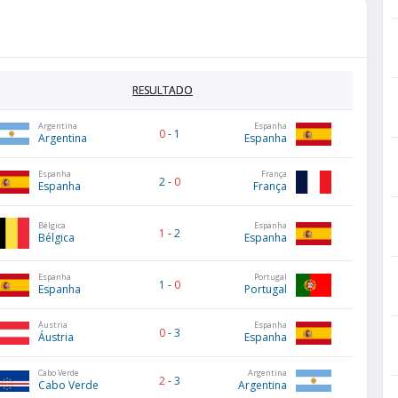
RESULTADO
Argentina
Espanha
0
-
1
Argentina
Espanha
Espanha
França
2
-
0
Espanha
França
Bélgica
Espanha
1
-
2
Bélgica
Espanha
Espanha
Portugal
1
-
0
Espanha
Portugal
Áustria
Espanha
0
-
3
Áustria
Espanha
Cabo Verde
Argentina
2
-
3
Cabo Verde
Argentina