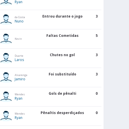
Ryan
Entrou durante o jogo
3
da Costa
Nuno
Faltas Cometidas
5
Kevin
Chutes no gol
3
Duarte
Laros
Foi substituído
3
Alvarenga
Jamiro
Gols de pênalti
0
Mendes
Ryan
Pênaltis desperdiçados
0
Mendes
Ryan