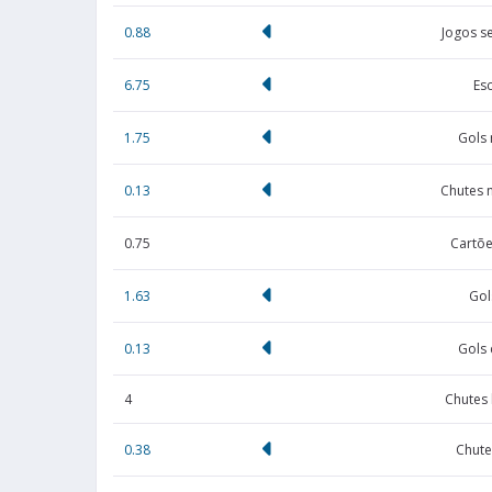
0.88
Jogos s
6.75
Es
1.75
Gols
0.13
Chutes 
0.75
Cartõe
1.63
Gol
0.13
Gols 
4
Chutes
0.38
Chute