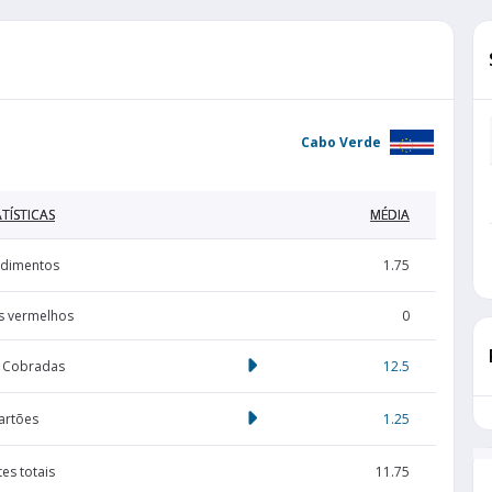
Cabo Verde
TÍSTICAS
MÉDIA
dimentos
1.75
s vermelhos
0
s Cobradas
12.5
artões
1.25
es totais
11.75