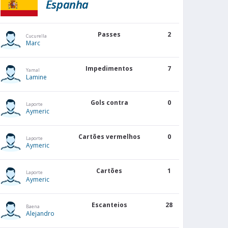
Espanha
Passes
2
Cucurella
Marc
Impedimentos
7
Yamal
Lamine
Gols contra
0
Laporte
Aymeric
Cartões vermelhos
0
Laporte
Aymeric
Cartões
1
Laporte
Aymeric
Escanteios
28
Baena
Alejandro