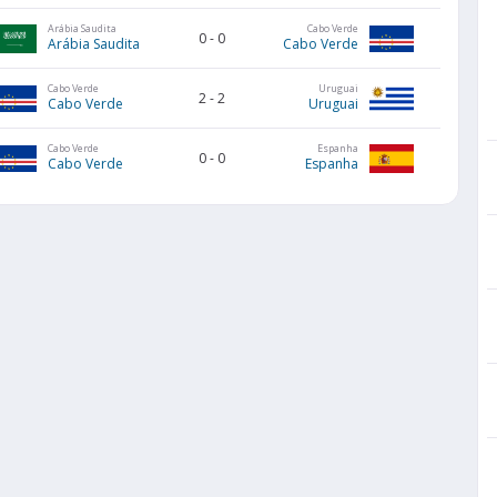
Arábia Saudita
Cabo Verde
0
-
0
Arábia Saudita
Cabo Verde
Cabo Verde
Uruguai
2
-
2
Cabo Verde
Uruguai
Cabo Verde
Espanha
0
-
0
Cabo Verde
Espanha