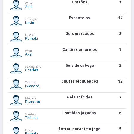
Cartões
1
Witsel
Axel
Escanteios
14
de Bruyne
Kevin
Gols marcados
3
Lukaku
Romelu
Cartões amarelos
1
Witsel
Axel
Gols de cabeça
2
de Ketelaere
Charles
Chutes bloqueados
12
Trossard
Leandro
Gols sofridos
7
Mechele
Brandon
Partidas jogadas
6
Courtois
Thibaut
Entrou durante o jogo
5
Lukaku
Romelu