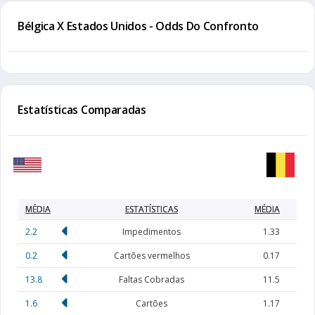
Bélgica X Estados Unidos - Odds Do Confronto
Estatísticas Comparadas
MÉDIA
ESTATÍSTICAS
MÉDIA
2.2
Impedimentos
1.33
0.2
Cartões vermelhos
0.17
13.8
Faltas Cobradas
11.5
1.6
Cartões
1.17