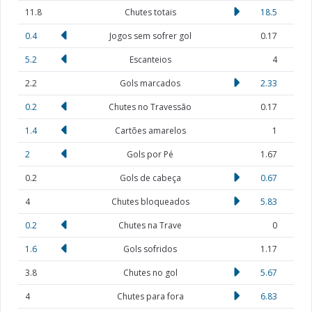
11.8
Chutes totais
18.5
0.4
Jogos sem sofrer gol
0.17
5.2
Escanteios
4
2.2
Gols marcados
2.33
0.2
Chutes no Travessão
0.17
1.4
Cartões amarelos
1
2
Gols por Pé
1.67
0.2
Gols de cabeça
0.67
4
Chutes bloqueados
5.83
0.2
Chutes na Trave
0
1.6
Gols sofridos
1.17
3.8
Chutes no gol
5.67
4
Chutes para fora
6.83