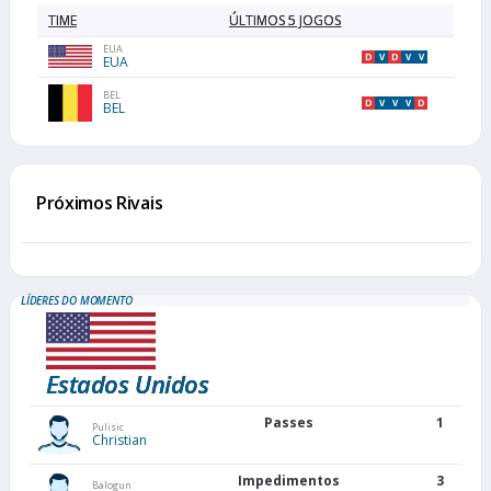
TIME
ÚLTIMOS 5 JOGOS
EUA
D
V
D
V
V
EUA
BEL
D
V
V
V
D
BEL
Próximos Rivais
LÍDERES DO MOMENTO
Estados Unidos
Passes
1
Pulisic
Christian
Impedimentos
3
Balogun