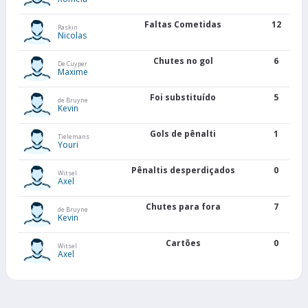
Faltas Cometidas
12
Raskin
Nicolas
Chutes no gol
6
De Cuyper
Maxime
Foi substituído
5
de Bruyne
Kevin
Gols de pênalti
1
Tielemans
Youri
Pênaltis desperdiçados
0
Witsel
Axel
Chutes para fora
7
de Bruyne
Kevin
Cartões
0
Witsel
Axel