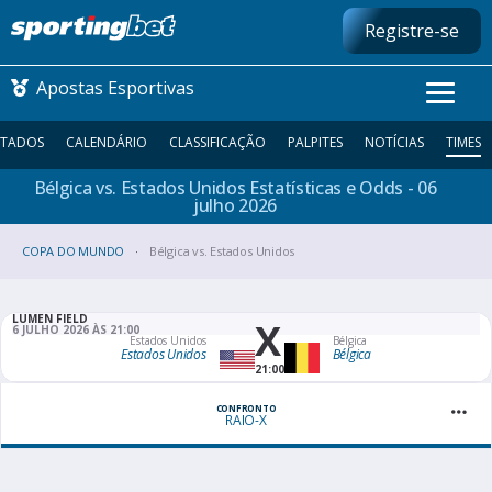
Registre-se
Apostas Esportivas
LTADOS
CALENDÁRIO
CLASSIFICAÇÃO
PALPITES
NOTÍCIAS
TIMES
Bélgica vs. Estados Unidos Estatísticas e Odds - 06
CONMEBOL LIBERTADORES
julho
2026
COPA DO MUNDO
FUTEBOL NACIONAL
Bélgica vs. Estados Unidos
FUTEBOL INTERNACIONAL
LUMEN FIELD
X
6 JULHO 2026 ÀS 21:00
Estados Unidos
Bélgica
Estados Unidos
Bélgica
COMO APOSTAR
21:00
MAIS ESPORTES
CONFRONTO
RAIO-X