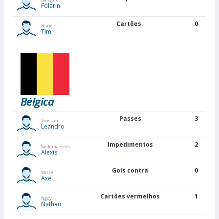
Folarin
Cartões
0
Ream
Tim
Bélgica
Passes
3
Trossard
Leandro
Impedimentos
2
Saelemaekers
Alexis
Gols contra
0
Witsel
Axel
Cartões vermelhos
1
Ngoy
Nathan