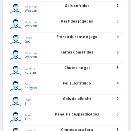
Gols sofridos
7
McKennie
Weston
Partidas jogadas
5
McKennie
Weston
Entrou durante o jogo
4
Reyna
Gio
Faltas Cometidas
8
McKennie
Weston
Chutes no gol
5
Balogun
Folarin
Foi substituído
4
Dest
Sergino
Gols de pênalti
0
Ream
Tim
Pênaltis desperdiçados
0
Ream
Tim
Chutes para fora
5
Balogun