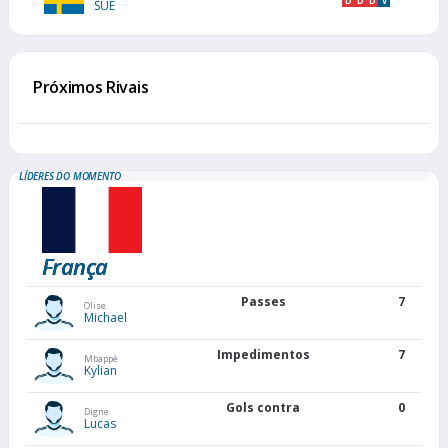
D
D
D
V
SUE
Próximos Rivais
LÍDERES DO MOMENTO
França
Passes
7
Olise
Michael
Impedimentos
7
Mbappé
Kylian
Gols contra
0
Digne
Lucas