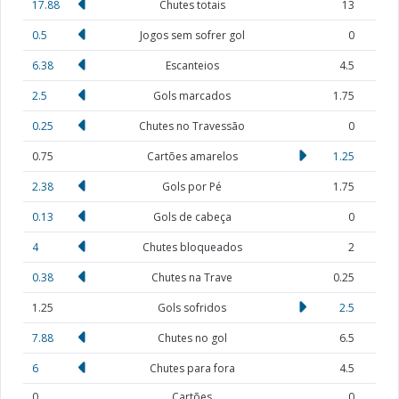
17.88
Chutes totais
13
0.5
Jogos sem sofrer gol
0
6.38
Escanteios
4.5
2.5
Gols marcados
1.75
0.25
Chutes no Travessão
0
0.75
Cartões amarelos
1.25
2.38
Gols por Pé
1.75
0.13
Gols de cabeça
0
4
Chutes bloqueados
2
0.38
Chutes na Trave
0.25
1.25
Gols sofridos
2.5
7.88
Chutes no gol
6.5
6
Chutes para fora
4.5
0
Cartões
0