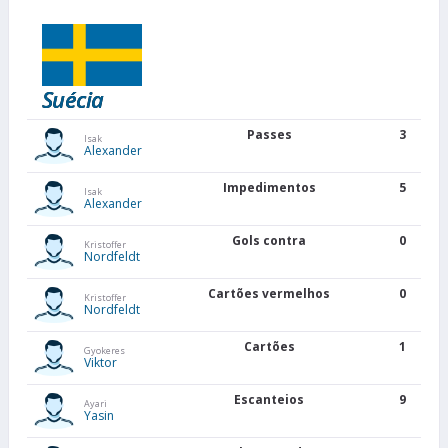
Suécia
Passes
3
Isak
Alexander
Impedimentos
5
Isak
Alexander
Gols contra
0
Kristoffer
Nordfeldt
Cartões vermelhos
0
Kristoffer
Nordfeldt
Cartões
1
Gyokeres
Viktor
Escanteios
9
Ayari
Yasin