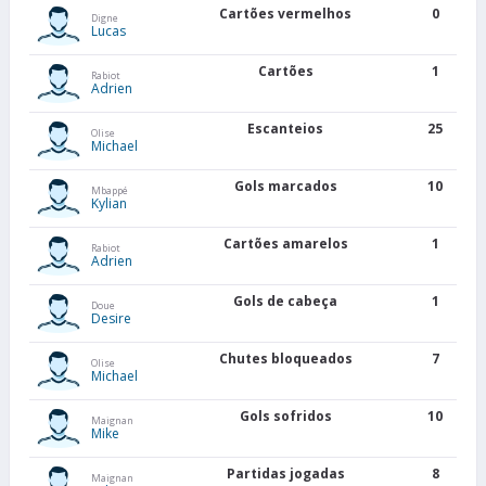
Cartões vermelhos
0
Digne
Lucas
Cartões
1
Rabiot
Adrien
Escanteios
25
Olise
Michael
Gols marcados
10
Mbappé
Kylian
Cartões amarelos
1
Rabiot
Adrien
Gols de cabeça
1
Doue
Desire
Chutes bloqueados
7
Olise
Michael
Gols sofridos
10
Maignan
Mike
Partidas jogadas
8
Maignan