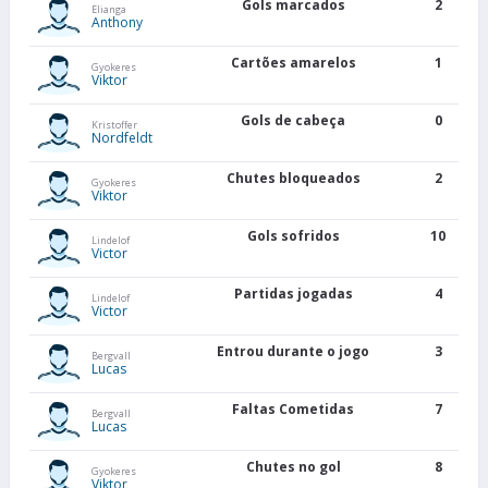
Gols marcados
2
Elianga
Anthony
Cartões amarelos
1
Gyokeres
Viktor
Gols de cabeça
0
Kristoffer
Nordfeldt
Chutes bloqueados
2
Gyokeres
Viktor
Gols sofridos
10
Lindelof
Victor
Partidas jogadas
4
Lindelof
Victor
Entrou durante o jogo
3
Bergvall
Lucas
Faltas Cometidas
7
Bergvall
Lucas
Chutes no gol
8
Gyokeres
Viktor