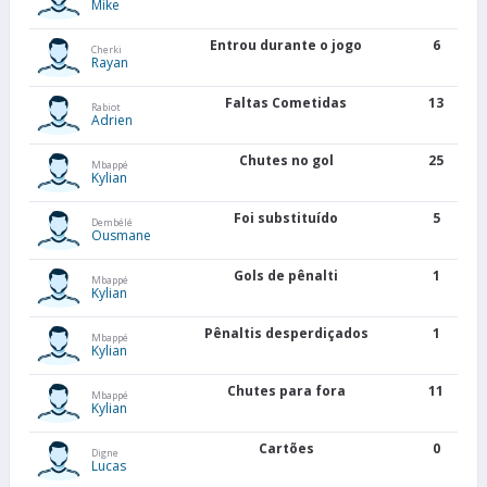
Mike
Entrou durante o jogo
6
Cherki
Rayan
Faltas Cometidas
13
Rabiot
Adrien
Chutes no gol
25
Mbappé
Kylian
Foi substituído
5
Dembélé
Ousmane
Gols de pênalti
1
Mbappé
Kylian
Pênaltis desperdiçados
1
Mbappé
Kylian
Chutes para fora
11
Mbappé
Kylian
Cartões
0
Digne
Lucas