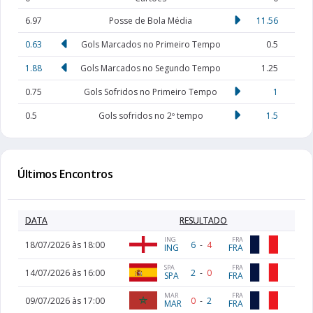
6.97
Posse de Bola Média
11.56
0.63
Gols Marcados no Primeiro Tempo
0.5
1.88
Gols Marcados no Segundo Tempo
1.25
0.75
Gols Sofridos no Primeiro Tempo
1
0.5
Gols sofridos no 2º tempo
1.5
Últimos Encontros
DATA
RESULTADO
ING
FRA
18/07/2026 às 18:00
6
-
4
ING
FRA
SPA
FRA
14/07/2026 às 16:00
2
-
0
SPA
FRA
MAR
FRA
09/07/2026 às 17:00
0
-
2
MAR
FRA