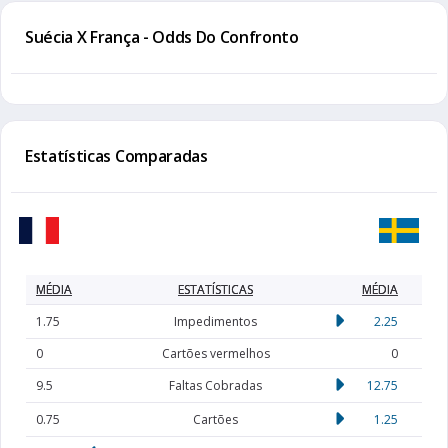
Suécia X França - Odds Do Confronto
Estatísticas Comparadas
MÉDIA
ESTATÍSTICAS
MÉDIA
1.75
Impedimentos
2.25
0
Cartões vermelhos
0
9.5
Faltas Cobradas
12.75
0.75
Cartões
1.25