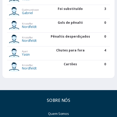
Foi substituído
3
Gudmundsson
Gabriel
Gols de pênalti
0
Kristoffer
Nordfeldt
Pênaltis desperdiçados
0
Kristoffer
Nordfeldt
Chutes para fora
4
Ayari
Yasin
Cartões
0
Kristoffer
Nordfeldt
SOBRE NÓS
Quem Somos