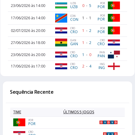
UZB
POR
23/06/2026 às 14:00
0
-
5
UZB
POR
POR
CON
17/06/2026 às 14:00
1
-
1
POR
CON
CRO
POR
02/07/2026 às 20:00
1
-
2
CRO
POR
CRO
GAN
27/06/2026 às 18:00
1
-
2
CRO
GAN
CRO
PAN
23/06/2026 às 20:00
1
-
0
CRO
PAN
CRO
ING
17/06/2026 às 17:00
2
-
4
CRO
ING
Sequência Recente
TIME
ÚLTIMOS 5 JOGOS
POR
D
V
D
V
D
POR
CRO
D
V
V
D