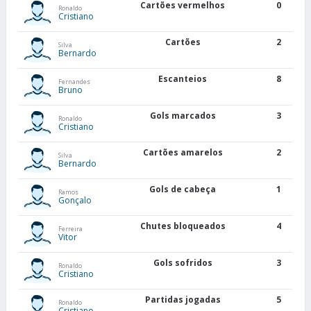
Cartões vermelhos
0
Ronaldo
Cristiano
Cartões
2
Silva
Bernardo
Escanteios
8
Fernandes
Bruno
Gols marcados
3
Ronaldo
Cristiano
Cartões amarelos
2
Silva
Bernardo
Gols de cabeça
1
Ramos
Gonçalo
Chutes bloqueados
4
Ferreira
Vitor
Gols sofridos
3
Ronaldo
Cristiano
Partidas jogadas
5
Ronaldo
Cristiano