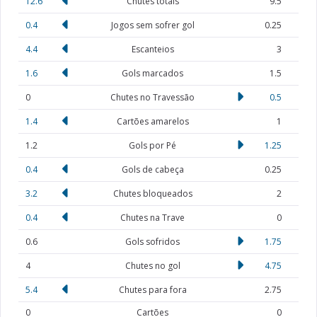
12.6
Chutes totais
9.5
0.4
Jogos sem sofrer gol
0.25
4.4
Escanteios
3
1.6
Gols marcados
1.5
0
Chutes no Travessão
0.5
1.4
Cartões amarelos
1
1.2
Gols por Pé
1.25
0.4
Gols de cabeça
0.25
3.2
Chutes bloqueados
2
0.4
Chutes na Trave
0
0.6
Gols sofridos
1.75
4
Chutes no gol
4.75
5.4
Chutes para fora
2.75
0
Cartões
0