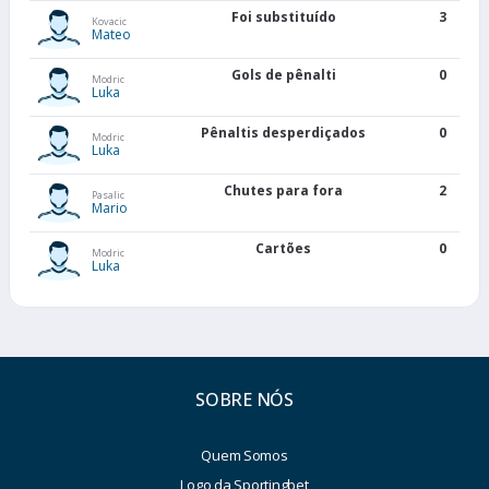
Foi substituído
3
Kovacic
Mateo
Gols de pênalti
0
Modric
Luka
Pênaltis desperdiçados
0
Modric
Luka
Chutes para fora
2
Pasalic
Mario
Cartões
0
Modric
Luka
SOBRE NÓS
Quem Somos
Logo da Sportingbet