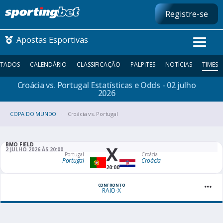
Registre-se
Apostas Esportivas
LTADOS
CALENDÁRIO
CLASSIFICAÇÃO
PALPITES
NOTÍCIAS
TIMES
Croácia vs. Portugal Estatísticas e Odds - 02 julho
CONMEBOL LIBERTADORES
2026
COPA DO MUNDO
FUTEBOL NACIONAL
Croácia vs. Portugal
FUTEBOL INTERNACIONAL
BMO FIELD
X
2 JULHO 2026 ÀS 20:00
Portugal
Croácia
Portugal
Croácia
COMO APOSTAR
20:00
MAIS ESPORTES
CONFRONTO
RAIO-X