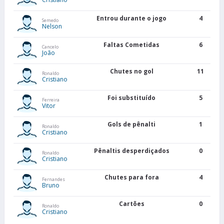
Entrou durante o jogo
4
Semedo
Nelson
Faltas Cometidas
6
Cancelo
João
Chutes no gol
11
Ronaldo
Cristiano
Foi substituído
5
Ferreira
Vitor
Gols de pênalti
1
Ronaldo
Cristiano
Pênaltis desperdiçados
0
Ronaldo
Cristiano
Chutes para fora
4
Fernandes
Bruno
Cartões
0
Ronaldo
Cristiano