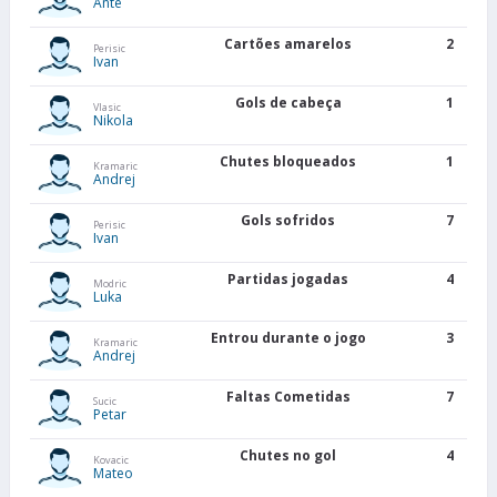
Ante
Cartões amarelos
2
Perisic
Ivan
Gols de cabeça
1
Vlasic
Nikola
Chutes bloqueados
1
Kramaric
Andrej
Gols sofridos
7
Perisic
Ivan
Partidas jogadas
4
Modric
Luka
Entrou durante o jogo
3
Kramaric
Andrej
Faltas Cometidas
7
Sucic
Petar
Chutes no gol
4
Kovacic
Mateo