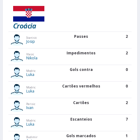
Croácia
Passes
2
Stanisic
Josip
Impedimentos
2
Vlasic
Nikola
Gols contra
0
Modric
Luka
Cartões vermelhos
0
Modric
Luka
Cartões
2
Perisic
Ivan
Escanteios
7
Modric
Luka
Gols marcados
1
Budimir