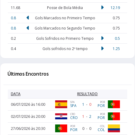
11.68
Posse de Bola Média
12.19
0.8
Gols Marcados no Primeiro Tempo
0.75
0.8
Gols Marcados no Segundo Tempo
0.75
0.2
Gols Sofridos no Primeiro Tempo
0.5
0.4
Gols sofridos no 2º tempo
1.25
Últimos Encontros
DATA
RESULTADO
SPA
POR
06/07/2026 às 16:00
1
-
0
SPA
POR
CRO
POR
02/07/2026 às 20:00
1
-
2
CRO
POR
POR
COL
27/06/2026 às 20:30
0
-
0
POR
COL