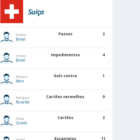
Suíça
Passes
2
Embolo
Breel
Impedimentos
4
Embolo
Breel
Gols contra
1
Muheim
Miro
Cartões vermelhos
0
Rodriguez
Ricardo
Cartões
2
Xhaka
Granit
Escanteios
11
Vargas