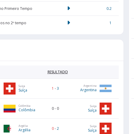
 no Primeiro Tempo
0.2
dos no 2º tempo
1
RESULTADO
Argentina
Suíça
1
-
3
Argentina
Suíça
Colômbia
Suíça
0
-
0
Colômbia
Suíça
Argélia
Suíça
0
-
2
Argélia
Suíça