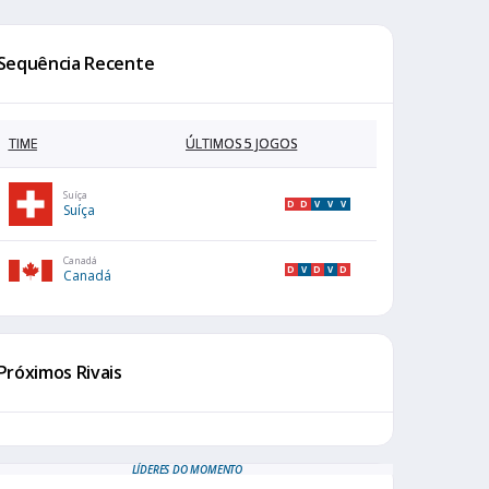
Sequência Recente
TIME
ÚLTIMOS 5 JOGOS
Suíça
D
D
V
V
V
Suíça
Canadá
D
V
D
V
D
Canadá
Próximos Rivais
LÍDERES DO MOMENTO