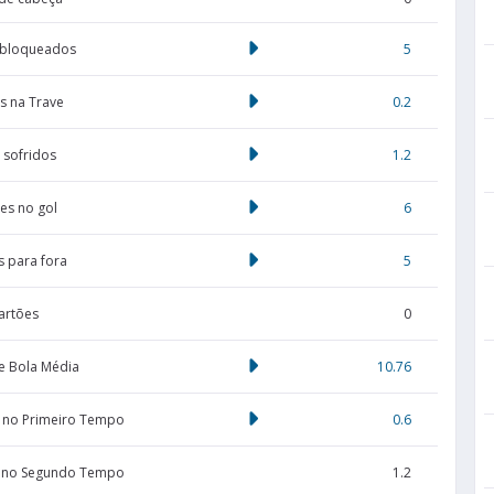
 bloqueados
5
s na Trave
0.2
 sofridos
1.2
es no gol
6
s para fora
5
artões
0
e Bola Média
10.76
 no Primeiro Tempo
0.6
 no Segundo Tempo
1.2