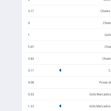
3.17
Chutes
0
Chute
1
Gols
5.67
Chut
3.83
Chute
0.17
C
9.06
Posse d
0.33
Gols Marcados
1.33
Gols Marcados