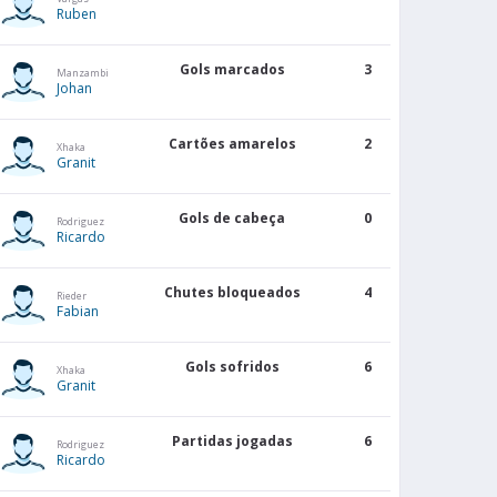
Ruben
Gols marcados
3
Manzambi
Johan
Cartões amarelos
2
Xhaka
Granit
Gols de cabeça
0
Rodriguez
Ricardo
Chutes bloqueados
4
Rieder
Fabian
Gols sofridos
6
Xhaka
Granit
Partidas jogadas
6
Rodriguez
Ricardo