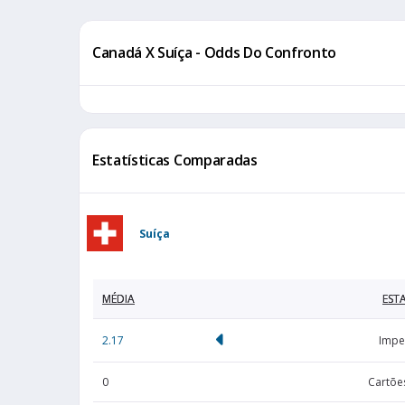
Canadá X Suíça - Odds Do Confronto
Estatísticas Comparadas
Suíça
MÉDIA
ESTA
2.17
Impe
0
Cartõe