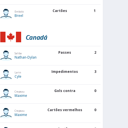
Cartões
1
Embolo
Breel
Canadá
Passes
2
Saliba
Nathan-Dylan
Impedimentos
3
Larin
Cyle
Gols contra
0
Crepeau
Maxime
Cartões vermelhos
0
Crepeau
Maxime