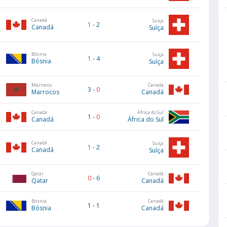
Canadá
Suíça
1
-
2
Canadá
Suíça
Bósnia
Suíça
1
-
4
Bósnia
Suíça
Marrocos
Canadá
3
-
0
Marrocos
Canadá
Canadá
África do Sul
1
-
0
Canadá
África do Sul
Canadá
Suíça
1
-
2
Canadá
Suíça
Qatar
Canadá
0
-
6
Qatar
Canadá
Bósnia
Canadá
1
-
1
Bósnia
Canadá