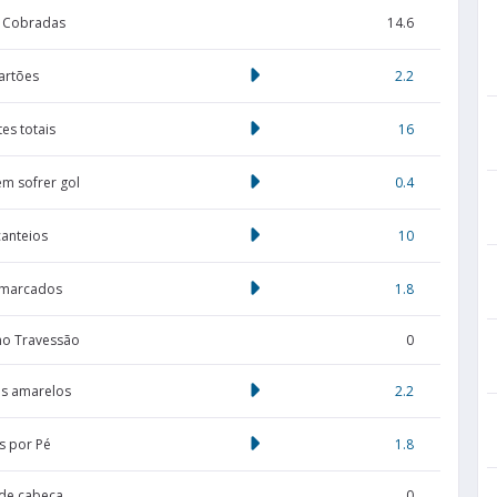
s Cobradas
14.6
artões
2.2
es totais
16
em sofrer gol
0.4
canteios
10
 marcados
1.8
no Travessão
0
s amarelos
2.2
s por Pé
1.8
de cabeça
0