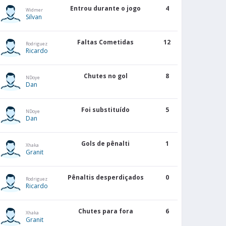
Entrou durante o jogo
4
Widmer
Silvan
Faltas Cometidas
12
Rodriguez
Ricardo
Chutes no gol
8
NDoye
Dan
Foi substituído
5
NDoye
Dan
Gols de pênalti
1
Xhaka
Granit
Pênaltis desperdiçados
0
Rodriguez
Ricardo
Chutes para fora
6
Xhaka
Granit