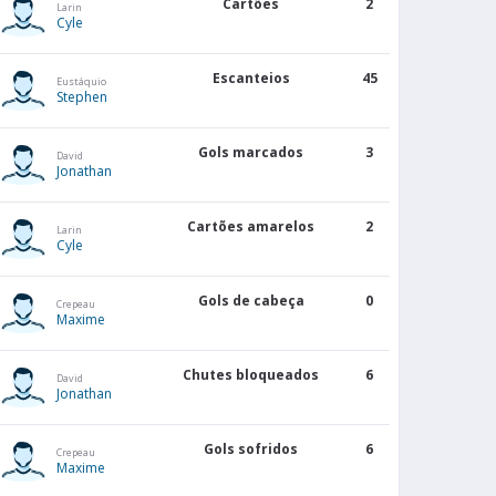
Cartões
2
Larin
Cyle
Escanteios
45
Eustáquio
Stephen
Gols marcados
3
David
Jonathan
Cartões amarelos
2
Larin
Cyle
Gols de cabeça
0
Crepeau
Maxime
Chutes bloqueados
6
David
Jonathan
Gols sofridos
6
Crepeau
Maxime