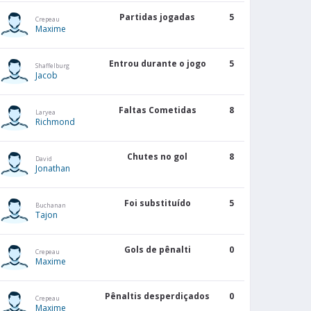
Partidas jogadas
5
Crepeau
Maxime
Entrou durante o jogo
5
Shaffelburg
Jacob
Faltas Cometidas
8
Laryea
Richmond
Chutes no gol
8
David
Jonathan
Foi substituído
5
Buchanan
Tajon
Gols de pênalti
0
Crepeau
Maxime
Pênaltis desperdiçados
0
Crepeau
Maxime