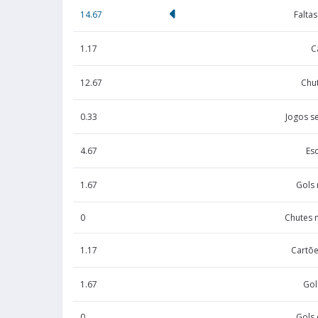
14.67
Falta
1.17
C
12.67
Chut
0.33
Jogos s
4.67
Es
1.67
Gols
0
Chutes 
1.17
Cartõe
1.67
Gol
0
Gols 