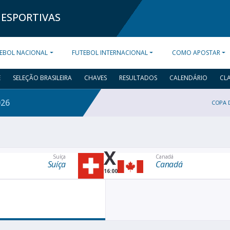
 ESPORTIVAS
EBOL NACIONAL
FUTEBOL INTERNACIONAL
COMO APOSTAR
E
SELEÇÃO BRASILEIRA
CHAVES
RESULTADOS
CALENDÁRIO
CL
026
COPA 
X
Suíça
Canadá
Suíça
Canadá
16:00