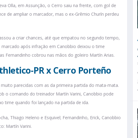
va Olla, em Assunção, o Cerro saiu na frente, com gol de
hance de ampliar o marcador, mas o ex-Grêmio Churín perdeu
 passou a criar chances, até que empatou no segundo tempo,
ti marcado após infração em Canobbio deixou o time
as Fernandinho cobrou nas mãos do goleiro Martín Arias.
thletico-PR x Cerro Porteño
uito parecidas com as da primeira partida do mata-mata.
 sob o comando do treinador Martín Varini, Canobbio pode
o time quando foi lançado na partida de ida.
ocha, Thiago Heleno e Esquivel; Fernandinho, Erick, Canobbio
co: Martín Varini.