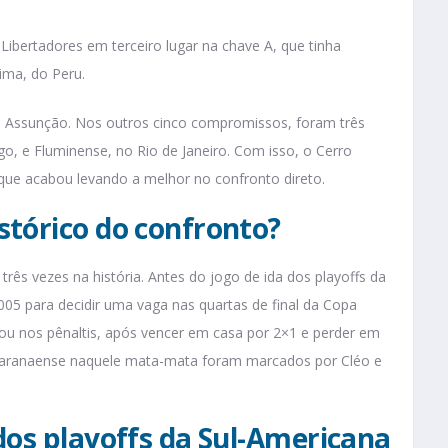
ibertadores em terceiro lugar na chave A, que tinha
ima, do Peru.
em Assunção. Nos outros cinco compromissos, foram três
o, e Fluminense, no Rio de Janeiro. Com isso, o Cerro
que acabou levando a melhor no confronto direto.
stórico do confronto?
rês vezes na história. Antes do jogo de ida dos playoffs da
05 para decidir uma vaga nas quartas de final da Copa
icou nos pênaltis, após vencer em casa por 2×1 e perder em
 paranaense naquele mata-mata foram marcados por Cléo e
dos playoffs da Sul-Americana