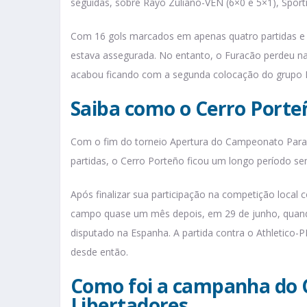
seguidas, sobre Rayo Zuliano-VEN (6×0 e 5×1), Spor
Com 16 gols marcados em apenas quatro partidas e a
estava assegurada. No entanto, o Furacão perdeu na
acabou ficando com a segunda colocação do grupo E,
Saiba como o Cerro Porte
Com o fim do torneio Apertura do Campeonato Parag
partidas, o Cerro Porteño ficou um longo período se
Após finalizar sua participação na competição local 
campo quase um mês depois, em 29 de junho, quand
disputado na Espanha. A partida contra o Athletico-PR
desde então.
Como foi a campanha do C
Libertadores