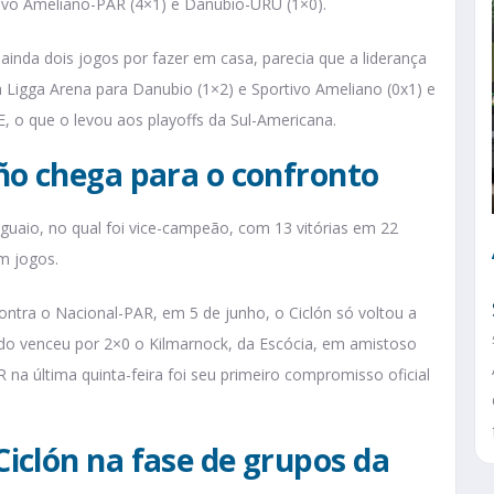
tivo Ameliano-PAR (4×1) e Danubio-URU (1×0).
inda dois jogos por fazer em casa, parecia que a liderança
 Ligga Arena para Danubio (1×2) e Sportivo Ameliano (0x1) e
 o que o levou aos playoffs da Sul-Americana.
ño chega para o confronto
uaio, no qual foi vice-campeão, com 13 vitórias em 22
m jogos.
contra o Nacional-PAR, em 5 de junho, o Ciclón só voltou a
o venceu por 2×0 o Kilmarnock, da Escócia, em amistoso
 na última quinta-feira foi seu primeiro compromisso oficial
iclón na fase de grupos da