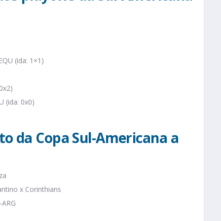
EQU (ida: 1×1)
0x2)
 (ida: 0x0)
to da Copa Sul-Americana a
za
ntino x Corinthians
o-ARG