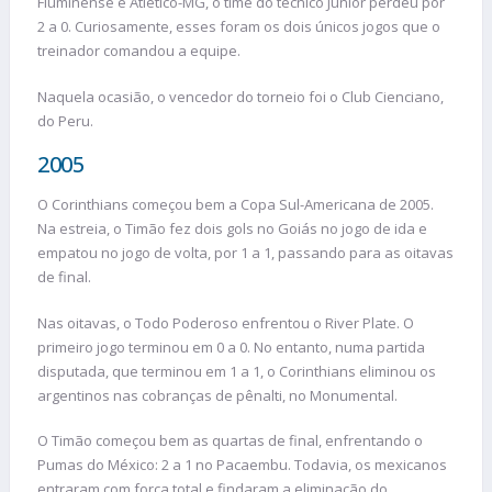
Fluminense e Atlético-MG, o time do técnico Júnior perdeu por
2 a 0. Curiosamente, esses foram os dois únicos jogos que o
treinador comandou a equipe.
Naquela ocasião, o vencedor do torneio foi o Club Cienciano,
do Peru.
2005
O Corinthians começou bem a Copa Sul-Americana de 2005.
Na estreia, o Timão fez dois gols no Goiás no jogo de ida e
empatou no jogo de volta, por 1 a 1, passando para as oitavas
de final.
Nas oitavas, o Todo Poderoso enfrentou o River Plate. O
primeiro jogo terminou em 0 a 0. No entanto, numa partida
disputada, que terminou em 1 a 1, o Corinthians eliminou os
argentinos nas cobranças de pênalti, no Monumental.
O Timão começou bem as quartas de final, enfrentando o
Pumas do México: 2 a 1 no Pacaembu. Todavia, os mexicanos
entraram com força total e findaram a eliminação do