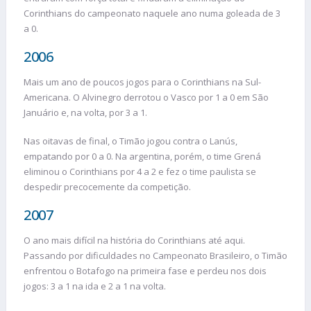
Corinthians do campeonato naquele ano numa goleada de 3
a 0.
2006
Mais um ano de poucos jogos para o Corinthians na Sul-
Americana. O Alvinegro derrotou o Vasco por 1 a 0 em São
Januário e, na volta, por 3 a 1.
Nas oitavas de final, o Timão jogou contra o Lanús,
empatando por 0 a 0. Na argentina, porém, o time Grená
eliminou o Corinthians por 4 a 2 e fez o time paulista se
despedir precocemente da competição.
2007
O ano mais difícil na história do Corinthians até aqui.
Passando por dificuldades no Campeonato Brasileiro, o Timão
enfrentou o Botafogo na primeira fase e perdeu nos dois
jogos: 3 a 1 na ida e 2 a 1 na volta.