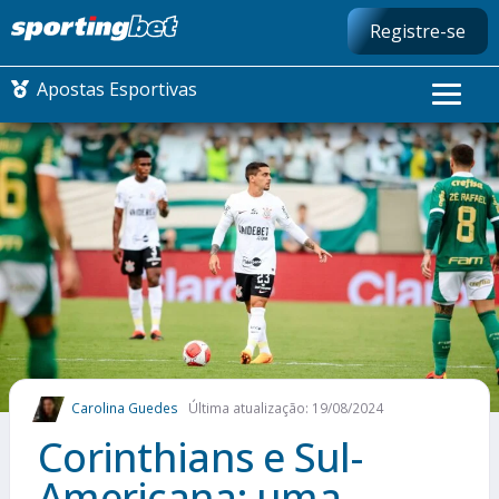
Registre-se
Apostas Esportivas
CONMEBOL LIBERTADORES
FUTEBOL NACIONAL
FUTEBOL INTERNACIONAL
COMO APOSTAR
Carolina Guedes
Última atualização: 19/08/2024
MAIS ESPORTES
Corinthians e Sul-
Americana: uma