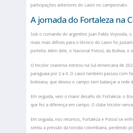
participações anteriores do Laion no campeonato.
A jornada do Fortaleza na 
Sob o comando do argentino Juan Pablo Vojvoida, o F
rivais mais difíceis para o técnico do Laion foi just
porteña. Além dele, o Nacional Potosí, da Bolívia, e
O tricolor cearense estreou na Sul-Americana de 20
paraguaia por 2 a 0. O Laion também passou com fac
boliviana, que deixou o campo sem balançar a rede
Em seguida, veio o maior desafio do Fortaleza: o Boc
que fez a diferença em campo. O clube tricolor venc
Em seguida, nos returnos, Fortaleza e Potosí se enf
sentiu a pressão da torcida colombiana, perdendo po