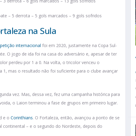
– 3 derrota – 6 gols marcados – 13 gols sofridos
ate – 5 derrota – 5 gols marcados – 9 gols sofridos
rtaleza na Sula
petição internacional
foi em 2020, justamente na Copa Sul-
e. O jogo de ida foi na casa do adversário e, apesar de ter
or perdeu por 1 a 0. Na volta, o tricolor venceu o
 1, mas o resultado não foi suficiente para o clube avançar
egunda vez. Mas, dessa vez, fez uma campanha histórica para
jvoida, o Laion terminou a fase de grupos em primeiro lugar.
ad e o
Corinthians
. O Fortaleza, então, avançou a ponto de se
al continental – e o segundo do Nordeste, depois do