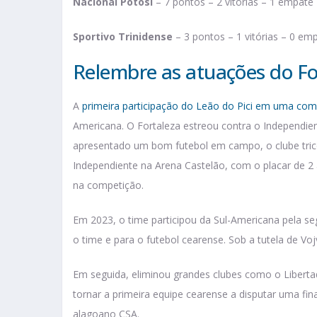
Nacional Potosí
– 7 pontos – 2 vitórias – 1 empate 
Sportivo Trinidense
– 3 pontos – 1 vitórias – 0 emp
Relembre as atuações do Fo
A
primeira participação do Leão do Pici em uma com
Americana. O Fortaleza estreou contra o Independient
apresentado um bom futebol em campo, o clube tricol
Independiente na Arena Castelão, com o placar de 2 a
na competição.
Em 2023, o time participou da Sul-Americana pela s
o time e para o futebol cearense. Sob a tutela de Vo
Em seguida, eliminou grandes clubes como o Libert
tornar a primeira equipe cearense a disputar uma fin
alagoano CSA.