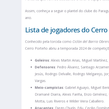
Assim, conheça a seguir o plantel do clube do Par
ano.
Lista de jogadores do Cerro
Conhecido pela torcida como
Ciclón del Barrio Obre
Cerro Porteño abriu a temporada 2024 de competiçõ
Goleiros
: Alexis Martin Arias, Miguel Martínez
Defensores
: Pedro Álvarez, Santiago Arzamen
Jesús, Rodrigo Delvalle, Rodrigo Melgarejo, J
Vargas.
Meio-campistas
: Gabriel Aguayo, Miguel Bení
Dramané Diarra, Alexis Fariña, Enzo Giménez, F
Motta, Luis Riveros e Wilder Viera Caballero.
Atacantes
: Diego Churín, Edu, Cecilio Domín