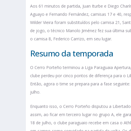
Aos 61 minutos de partida, Juan Iturbe e Diego Char
Aguayo e Fernando Fernández, camisas 17 e 40, res
Wilder Vieira foram substituídos pelo camisa 21, Sant
de jogo, o técnico Manolo Jiménez fez sua última sub
o camisa 8, Federico Carrizo, em seu lugar.
Resumo da temporada
O Cerro Porteño terminou a Liga Paraguaia Apertura
clube perdeu por cinco pontos de diferença para o Li
Então, agora o time se prepara para a fase seguinte:
julho.
Enquanto isso, o Cerro Porteño disputou a Libertad
assim, ao ficar em terceiro lugar no grupo A, ele ga
18 de julho, o clube paraguaio recebe em casa o Athl
em campo como convidado na partida de volta. Os d