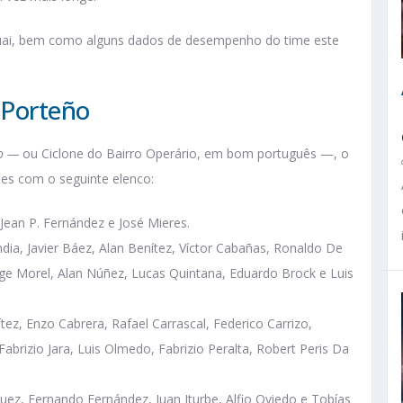
aguai, bem como alguns dados de desempenho do time este
 Porteño
ro —
ou Ciclone do Bairro Operário, em bom português —, o
es com o seguinte elenco:
, Jean P. Fernández e José Mieres.
dia, Javier Báez, Alan Benítez, Víctor Cabañas, Ronaldo De
orge Morel, Alan Núñez, Lucas Quintana, Eduardo Brock e Luis
tez, Enzo Cabrera, Rafael Carrascal, Federico Carrizo,
abrizio Jara, Luis Olmedo, Fabrizio Peralta, Robert Peris Da
guez, Fernando Fernández, Juan Iturbe, Alfio Oviedo e Tobías