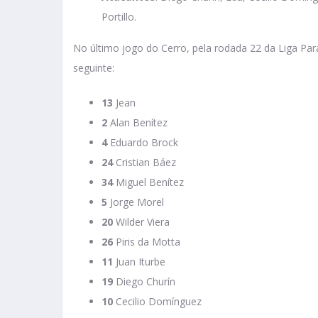
Portillo.
No último jogo do Cerro, pela rodada 22 da Liga Pa
seguinte:
13
Jean
2
Alan Benítez
4
Eduardo Brock
24
Cristian Báez
34
Miguel Benítez
5
Jorge Morel
20
Wilder Viera
26
Piris da Motta
11
Juan Iturbe
19
Diego Churín
10
Cecilio Domínguez