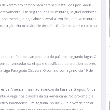
ín deixaram em campo para serem substituídos por Gabriel
pectivamente. Em seguida, aos 68 minutos, Miguel Benítez e
i Arzamendia, e 33, Fabrizio Peralta. Por fim, aos 78 minutos
stituição. Na ocasião, ele tirou Cecilio Dominguez e colocou
, primeira fase do campeonato do país, em segundo lugar. O
bertad, vencedor da etapa e classificado para a Libertadores.
 a Liga Paraguaia Clausura. O torneio começa no dia 19 de
ores da América, mas não avançou da Fase de Grupos. Ainda
rantiu a vaga nos playoffs da Sul-Americana. No próximo dia
etico Paranaense. Em seguida, no dia 25, é a vez de entrar
ois jogos valem uma vaga na próxima etapa da Sula.