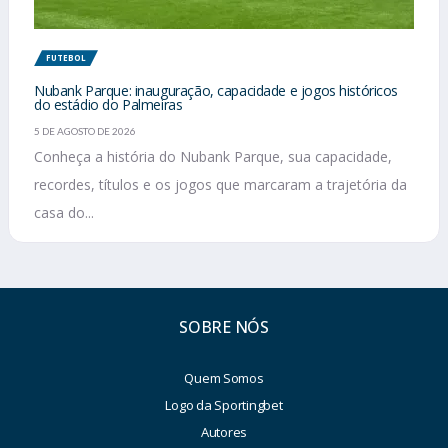
FUTEBOL
Nubank Parque: inauguração, capacidade e jogos históricos
do estádio do Palmeiras
5 DE AGOSTO DE 2026
Conheça a história do Nubank Parque, sua capacidade,
recordes, títulos e os jogos que marcaram a trajetória da
casa do...
SOBRE NÓS
Quem Somos
Logo da Sportingbet
Autores