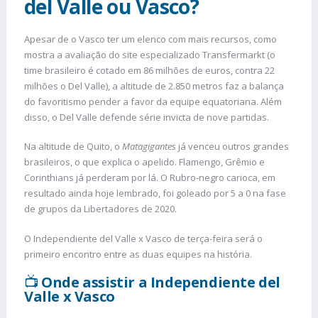
del Valle ou Vasco?
Apesar de o Vasco ter um elenco com mais recursos, como
mostra a avaliação do site especializado Transfermarkt (o
time brasileiro é cotado em 86 milhões de euros, contra 22
milhões o Del Valle), a altitude de 2.850 metros faz a balança
do favoritismo pender a favor da equipe equatoriana. Além
disso, o Del Valle defende série invicta de nove partidas.
Na altitude de Quito, o
Matagigantes
já venceu outros grandes
brasileiros, o que explica o apelido. Flamengo, Grêmio e
Corinthians já perderam por lá. O Rubro-negro carioca, em
resultado ainda hoje lembrado, foi goleado por 5 a 0 na fase
de grupos da Libertadores de 2020.
O Independiente del Valle x Vasco de terça-feira será o
primeiro encontro entre as duas equipes na história.
📺
Onde assistir a Independiente del
Valle x Vasco