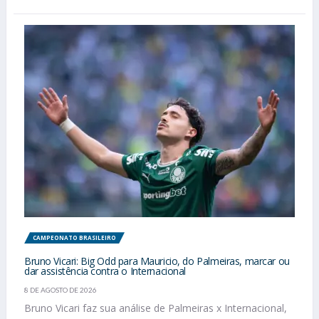
CAMPEONATO BRASILEIRO
Bruno Vicari: Big Odd para Mauricio, do Palmeiras, marcar ou
dar assistência contra o Internacional
8 DE AGOSTO DE 2026
Bruno Vicari faz sua análise de Palmeiras x Internacional,