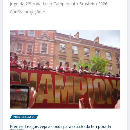
jogo da 22ª rodada do Campeonato Brasileiro 2026.
Confira projeção e...
PREMIER LEAGUE
Premier League: veja as odds para o título da temporada