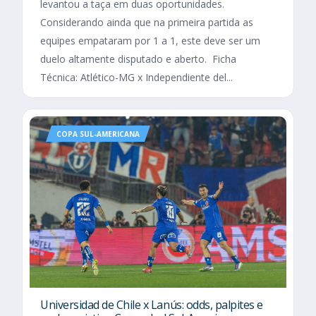
levantou a taça em duas oportunidades.
Considerando ainda que na primeira partida as
equipes empataram por 1 a 1, este deve ser um
duelo altamente disputado e aberto. Ficha
Técnica: Atlético-MG x Independiente del...
COPA SUL-AMERICANA
Universidad de Chile x Lanús: odds, palpites e