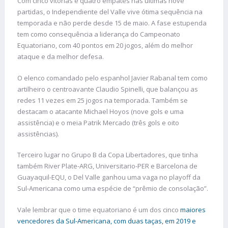
Com cinco vitórias e quatro empates nas últimas nove
partidas, o Independiente del Valle vive ótima sequência na
temporada e não perde desde 15 de maio. A fase estupenda
tem como consequência a liderança do Campeonato
Equatoriano, com 40 pontos em 20 jogos, além do melhor
ataque e da melhor defesa.
O elenco comandado pelo espanhol Javier Rabanal tem como
artilheiro o centroavante Claudio Spinelli, que balançou as
redes 11 vezes em 25 jogos na temporada. Também se
destacam o atacante Michael Hoyos (nove gols e uma
assistência) e o meia Patrik Mercado (três gols e oito
assistências).
Terceiro lugar no Grupo B da Copa Libertadores, que tinha
também River Plate-ARG, Universitario-PER e Barcelona de
Guayaquil-EQU, o Del Valle ganhou uma vaga no playoff da
Sul-Americana como uma espécie de “prêmio de consolação”.
Vale lembrar que o time equatoriano é um dos cinco
maiores
vencedores da Sul-Americana, com duas taças, em 2019 e