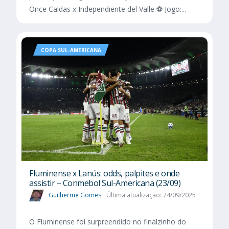
Once Caldas x Independiente del Valle ⚽ Jogo:...
COPA SUL-AMERICANA
Fluminense x Lanús: odds, palpites e onde
assistir – Conmebol Sul-Americana (23/09)
Guilherme Gomes
Última atualização: 24/09/2025
O Fluminense foi surpreendido no finalzinho do