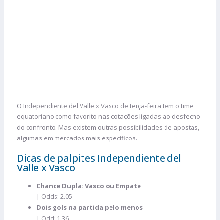
O Independiente del Valle x Vasco de terça-feira tem o time
equatoriano como favorito nas cotações ligadas ao desfecho
do confronto. Mas existem outras possibilidades de apostas,
algumas em mercados mais específicos.
Dicas de palpites Independiente del
Valle x Vasco
Chance Dupla: Vasco ou Empate
| Odds: 2.05
Dois gols na partida pelo menos
| Odd: 1.36