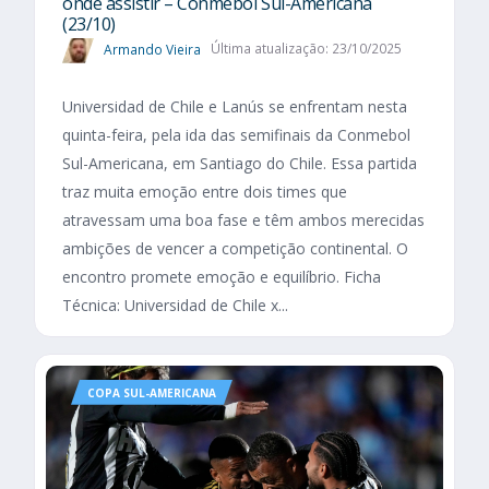
onde assistir – Conmebol Sul-Americana
(23/10)
Armando Vieira
Última atualização: 23/10/2025
Universidad de Chile e Lanús se enfrentam nesta
quinta-feira, pela ida das semifinais da Conmebol
Sul-Americana, em Santiago do Chile. Essa partida
traz muita emoção entre dois times que
atravessam uma boa fase e têm ambos merecidas
ambições de vencer a competição continental. O
encontro promete emoção e equilíbrio. Ficha
Técnica: Universidad de Chile x...
COPA SUL-AMERICANA