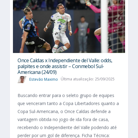
Once Caldas x Independiente del Valle: odds,
palpites e onde assistir – Conmebol Sul-
Americana (24/09)
Estevão Maximo
Última atualização: 25/09/2025
Buscando entrar para o seleto grupo de equipes
que venceram tanto a Copa Libertadores quanto a
Copa Sul-Americana, o Once Caldas defende a
vantagem obtida no jogo de ida fora de casa,
recebendo o Independiente del Valle podendo até
perder por um gol de diferença. Ficha Técnica: