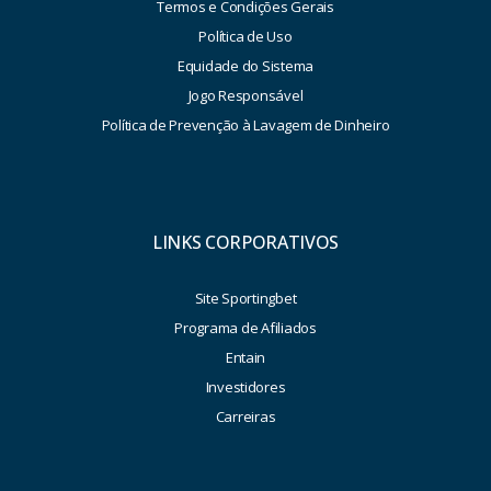
Termos e Condições Gerais
Política de Uso
Equidade do Sistema
Jogo Responsável
Política de Prevenção à Lavagem de Dinheiro
LINKS CORPORATIVOS
Site Sportingbet
Programa de Afiliados
Entain
Investidores
Carreiras