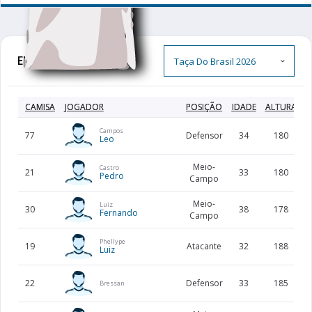
Elenco Completo
CAMISA
JOGADOR
POSIÇÃO
IDADE
ALTURA
P
Campos
77
Defensor
34
180
Leo
Meio-
Castro
21
33
180
Pedro
Campo
Meio-
Luiz
30
38
178
Fernando
Campo
Phellype
19
Atacante
32
188
Luiz
22
Defensor
33
185
Bressan