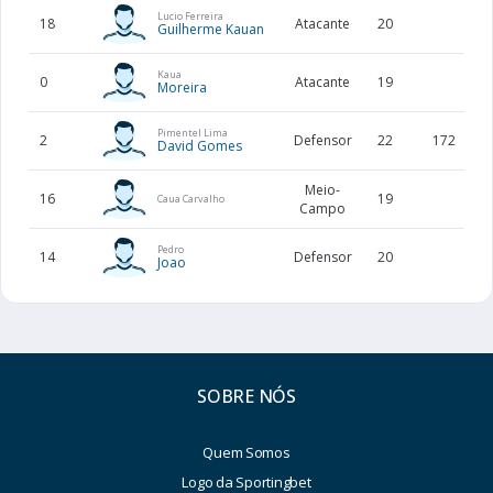
Lucio Ferreira
18
Atacante
20
Guilherme Kauan
Kaua
0
Atacante
19
Moreira
Pimentel Lima
2
Defensor
22
172
David Gomes
Meio-
16
19
Caua Carvalho
Campo
Pedro
14
Defensor
20
Joao
SOBRE NÓS
Quem Somos
Logo da Sportingbet