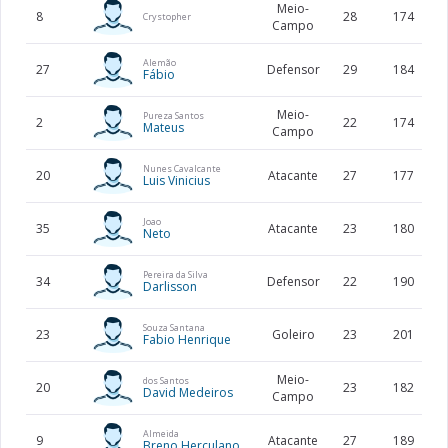
Meio-
8
28
174
Crystopher
Campo
Alemão
27
Defensor
29
184
Fábio
Meio-
Pureza Santos
2
22
174
Mateus
Campo
Nunes Cavalcante
20
Atacante
27
177
Luis Vinicius
Joao
35
Atacante
23
180
Neto
Pereira da Silva
34
Defensor
22
190
Darlisson
Souza Santana
23
Goleiro
23
201
Fabio Henrique
Meio-
dos Santos
20
23
182
David Medeiros
Campo
Almeida
9
Atacante
27
189
Breno Herculano