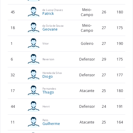
Meio-
de Lucca Chaves
45
26
180
Patrick
Campo
Meio-
da Sivla de Souza
18
27
175
Geovane
Campo
1
Goleiro
27
190
Vitor
6
Defensor
29
175
Reverson
Hereda da Silva
32
Defensor
27
177
Diogo
Fernandes
17
Atacante
25
180
Thiago
44
Defensor
24
191
Henri
Pato
11
Atacante
25
164
Guilherme