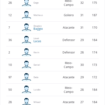
Meio-
28
32
175
Gege
Campo
12
Goleiro
31
187
Matheus
Douglas
7
Atacante
31
170
Baggio
Lovat
36
Defensor
29
184
Lucas
2
Defensor
28
174
Kevin
Meio-
10
30
173
Daniel
Campo
97
Atacante
29
172
Dada
Meio-
50
28
184
Luizão
Campo
28
Atacante
27
184
Mikael