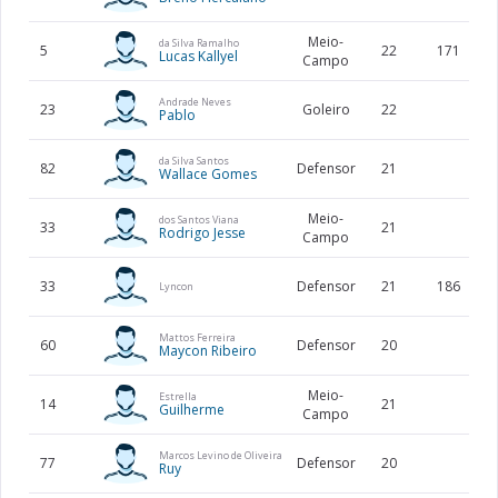
Meio-
da Silva Ramalho
5
22
171
Lucas Kallyel
Campo
Andrade Neves
23
Goleiro
22
Pablo
da Silva Santos
82
Defensor
21
Wallace Gomes
Meio-
dos Santos Viana
33
21
Rodrigo Jesse
Campo
33
Defensor
21
186
Lyncon
Mattos Ferreira
60
Defensor
20
Maycon Ribeiro
Meio-
Estrella
14
21
Guilherme
Campo
Marcos Levino de Oliveira
77
Defensor
20
Ruy