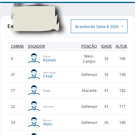
Elenco Completo
CAMISA
JOGADOR
POSIÇÃO
IDADE
ALTURA
Meio-
Otero
0
33
165
Rómulo
Campo
Henrique
37
Defensor
33
190
Cesar
77
Atacante
31
182
Diego
22
Defensor
31
177
Hermes
Bruno
34
Defensor
35
185
Alves