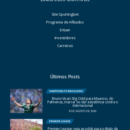
Site Sportingbet
Programa de Afiliados
Entain
Investidores
Carreiras
Últimos Posts
CAMPEONATO BRASILEIRO
Bruno Vicari: Big Odd para Mauricio, do
Palmeiras, marcar ou dar assistência contra o
Internacional
8 DE AGOSTO DE 2026
PREMIER LEAGUE
Premier League: veja as odds para o título da