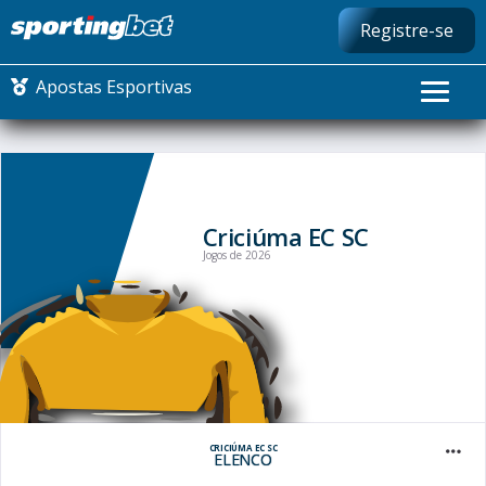
Registre-se
Apostas Esportivas
CONMEBOL LIBERTADORES
Criciúma EC SC
FUTEBOL NACIONAL
Jogos de 2026
FUTEBOL INTERNACIONAL
COMO APOSTAR
MAIS ESPORTES
CRICIÚMA EC SC
ELENCO