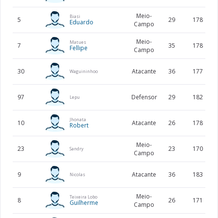
Meio-
Biasi
5
29
178
Eduardo
Campo
Meio-
Matues
7
35
178
Fellipe
Campo
30
Atacante
36
177
Waguininhoo
97
Defensor
29
182
Lepu
Jhonata
10
Atacante
26
178
Robert
Meio-
23
23
170
Sandry
Campo
9
Atacante
36
183
Nicolas
Meio-
Teixeira Lobo
8
26
171
Guilherme
Campo