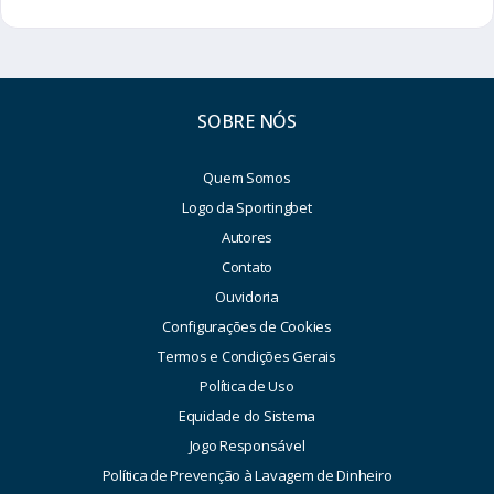
SOBRE NÓS
Quem Somos
Logo da Sportingbet
Autores
Contato
Ouvidoria
Configurações de Cookies
Termos e Condições Gerais
Política de Uso
Equidade do Sistema
Jogo Responsável
Política de Prevenção à Lavagem de Dinheiro