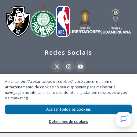
Redes Sociais
Ao clicar em “Aceitar todos os cookies”, você concorda com o
armazenamento de cookies no seu dispositivo para melhorar a
Este site é operado pela Ventmear Brasil LTDA (CNPJ 52.868.380/0001-84), com
navegação no site, analisar o uso do site e ajudar em nossos esforços
endereço na Avenida Brigadeiro Faria Lima, nº 4.055, 3º andar, Itaim Bibi, no
de marketing.
Município de São Paulo, Estado de São Paulo, CEP 04538-133, Brasil - empresa
autorizada a operar apostas de quota fixa em todo território nacional pela
Secretaria de Prêmios e Apostas do Ministério da Fazenda, conforme Portaria nº
Aceitar todos os cookies
247, de 07.02.2025, publicada no DOU em 11.2.2025.
Definições de cookies