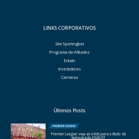
LINKS CORPORATIVOS
Site Sportingbet
Programa de Afiliados
Entain
Investidores
Carreiras
Últimos Posts
PREMIER LEAGUE
Premier League: veja as odds para o título da
temporada 2026/27