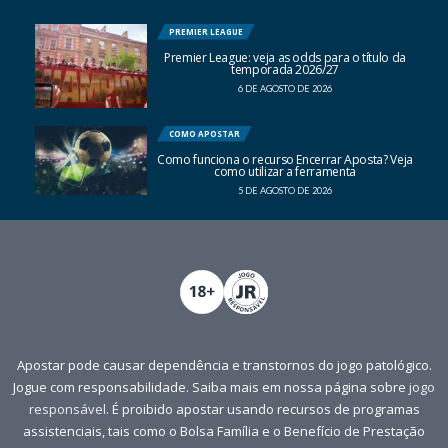
PREMIER LEAGUE
Premier League: veja as odds para o título da
temporada 2026/27
6 DE AGOSTO DE 2026
COMO APOSTAR
Como funciona o recurso Encerrar Aposta? Veja
como utilizar a ferramenta
5 DE AGOSTO DE 2026
Apostar pode causar dependência e transtornos do jogo patológico.
Jogue com responsabilidade. Saiba mais em nossa página sobre
jogo
responsável
. É proibido apostar usando recursos de programas
assistenciais, tais como o Bolsa Família e o Benefício de Prestação