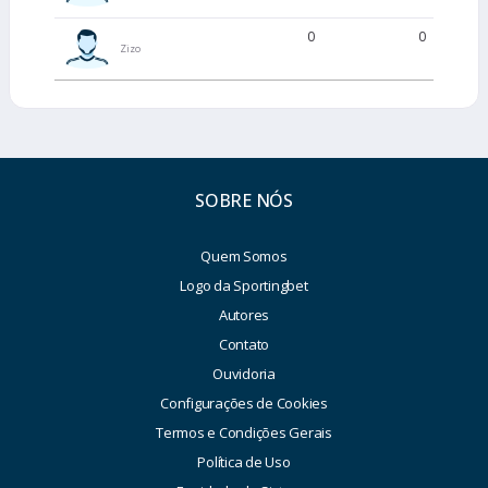
0
0
Zizo
SOBRE NÓS
Quem Somos
Logo da Sportingbet
Autores
Contato
Ouvidoria
Configurações de Cookies
Termos e Condições Gerais
Política de Uso