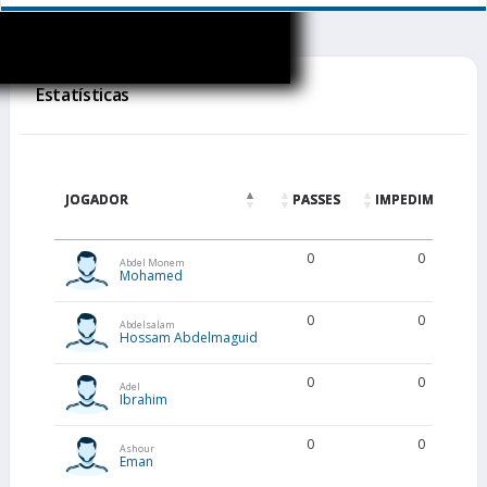
Estatísticas
JOGADOR
PASSES
IMPEDIMENTOS
0
0
Abdel Monem
Mohamed
0
0
Abdelsalam
Hossam Abdelmaguid
0
0
Adel
Ibrahim
0
0
Ashour
Eman