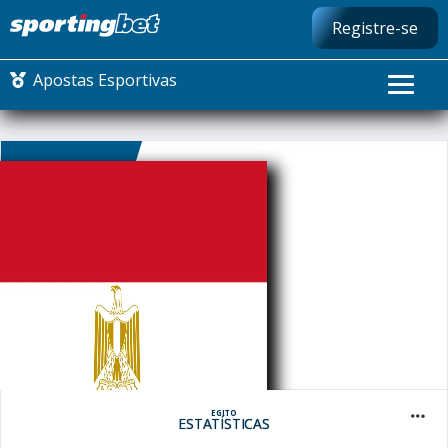
Registre-se
Apostas Esportivas
CONMEBOL LIBERTADORES
Egito
FUTEBOL NACIONAL
Jogos de 2026
FUTEBOL INTERNACIONAL
COMO APOSTAR
MAIS ESPORTES
EGITO
ESTATÍSTICAS