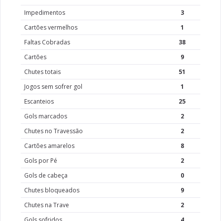
Enner
Impedimentos
3
Entrou durante o jogo
4
Preciado
Cartões vermelhos
1
Angelo
Faltas Cobradas
38
Faltas Cometidas
6
Franco
Alan
Cartões
9
Chutes totais
51
Chutes no gol
6
Valencia
Enner
Jogos sem sofrer gol
1
Foi substituído
4
Escanteios
25
Franco
Alan
Gols marcados
2
Gols de pênalti
0
Valencia
Chutes no Travessão
2
Enner
Cartões amarelos
8
Pênaltis desperdiçados
0
Valencia
Enner
Gols por Pé
2
Gols de cabeça
0
Chutes para fora
4
Yeboah
John
Chutes bloqueados
9
Cartões
0
Chutes na Trave
2
Valencia
Enner
Gols sofridos
4