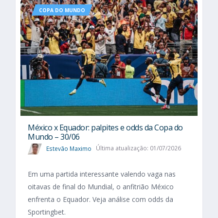
COPA DO MUNDO
México x Equador: palpites e odds da Copa do
Mundo – 30/06
Estevão Maximo
Última atualização: 01/07/2026
Em uma partida interessante valendo vaga nas
oitavas de final do Mundial, o anfitrião México
enfrenta o Equador. Veja análise com odds da
Sportingbet.