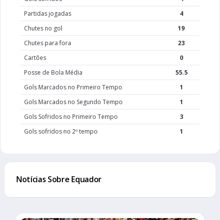
Partidas jogadas
4
Chutes no gol
19
Chutes para fora
23
Cartões
0
Posse de Bola Média
55.5
Gols Marcados no Primeiro Tempo
1
Gols Marcados no Segundo Tempo
1
Gols Sofridos no Primeiro Tempo
3
Gols sofridos no 2º tempo
1
Notícias Sobre Equador