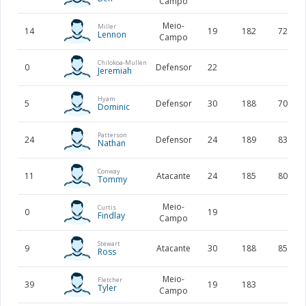
Campo
Meio-
Miller
14
19
182
72
Lennon
Campo
Chilokoa-Mullen
0
Defensor
22
Jeremiah
Hyam
5
Defensor
30
188
70
Dominic
Patterson
24
Defensor
24
189
83
Nathan
Conway
11
Atacante
24
185
80
Tommy
Meio-
Curtis
0
19
Findlay
Campo
Stewart
9
Atacante
30
188
85
Ross
Meio-
Fletcher
39
19
183
Tyler
Campo