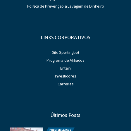
Política de Prevenção à Lavagem de Dinheiro
LINKS CORPORATIVOS
Site Sportingbet
Programa de Afiliados
Entain
Investidores
Carreiras
Últimos Posts
PREMIER LEAGUE