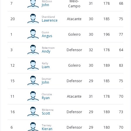
Meio-
McGinn
7
31
178
68
John
Campo
Shankland
20
Atacante
30
185
75
Lawrence
Gunn
1
Goleiro
30
196
77
Angus
Robertson
3
Defensor
32
178
64
Andy
Kelly
12
Goleiro
30
189
83
Liam
Souttar
15
Defensor
29
185
75
John
Christie
11
Atacante
31
178
70
Ryan
Mckenna
16
Defensor
29
189
73
Scott
Tierney
6
Defensor
29
180
70
Kieran