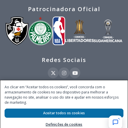
Patrocinadora Oficial
Redes Sociais
Ao clicar em “Aceitar todos os cookies”, você concorda com o
armazenamento de cookies no seu dispositivo para melhorar a
Este site é operado pela Ventmear Brasil LTDA (CNPJ 52.868.380/0001-84), com
navegação no site, analisar o uso do site e ajudar em nossos esforços
endereço na Avenida Brigadeiro Faria Lima, nº 4.055, 3º andar, Itaim Bibi, no
de marketing.
Município de São Paulo, Estado de São Paulo, CEP 04538-133, Brasil - empresa
autorizada a operar apostas de quota fixa em todo território nacional pela
Secretaria de Prêmios e Apostas do Ministério da Fazenda, conforme Portaria nº
Aceitar todos os cookies
247, de 07.02.2025, publicada no DOU em 11.2.2025.
Definições de cookies