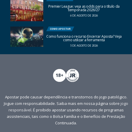
Premier League: veja as odds para o título da
temporada 2026/27
6 DE AGOSTO DE 2026
COMO APOSTAR
Como funciona o recurso Encerrar Aposta? Veja
como utilizar a ferramenta
5 DE AGOSTO DE 2026
Apostar pode causar dependência e transtornos do jogo patológico.
Jogue com responsabilidade. Saiba mais em nossa página sobre
jogo
responsável
. É proibido apostar usando recursos de programas
assistenciais, tais como o Bolsa Família e o Benefício de Prestação
Continuada.