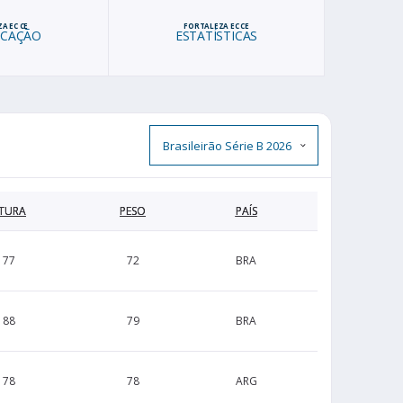
A EC CE
FORTALEZA EC CE
ICAÇÃO
ESTATÍSTICAS
TURA
PESO
PAÍS
177
72
BRA
188
79
BRA
178
78
ARG