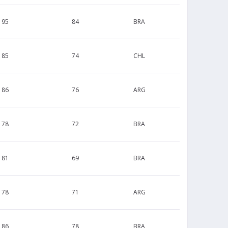
195
84
BRA
185
74
CHL
186
76
ARG
178
72
BRA
181
69
BRA
178
71
ARG
186
78
BRA