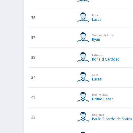
Prior
38
Lucca
Gustavo de Lima
37
Ryan
Falkoski
35
Ronald Cardoso
Gazal
34
Lucas
Pereira Silva
41
Bruno Cesar
Babilonia
22
Paulo Ricardo de Souza