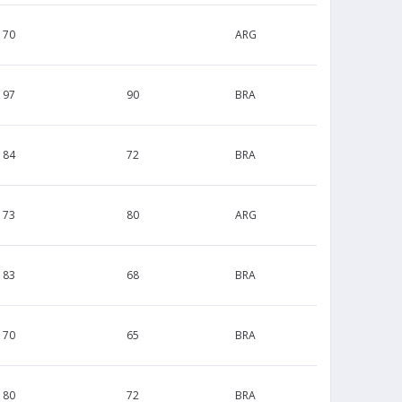
170
ARG
197
90
BRA
184
72
BRA
173
80
ARG
183
68
BRA
170
65
BRA
180
72
BRA