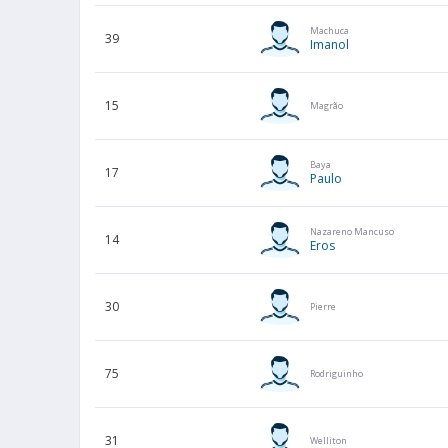
Machuca
39
Imanol
15
Magrão
Baya
17
Paulo
Nazareno Mancuso
14
Eros
30
Pierre
75
Rodriguinho
31
Welliton