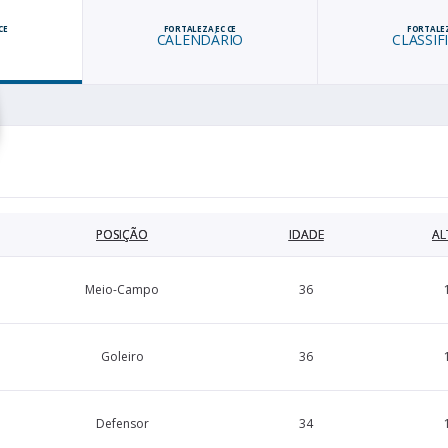
CE
FORTALEZA EC CE
FORTALEZ
CALENDÁRIO
CLASSIF
POSIÇÃO
IDADE
AL
Meio-Campo
36
Goleiro
36
Defensor
34