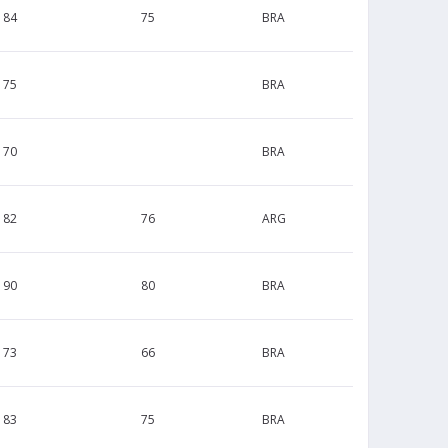
184
75
BRA
175
BRA
170
BRA
182
76
ARG
190
80
BRA
173
66
BRA
183
75
BRA