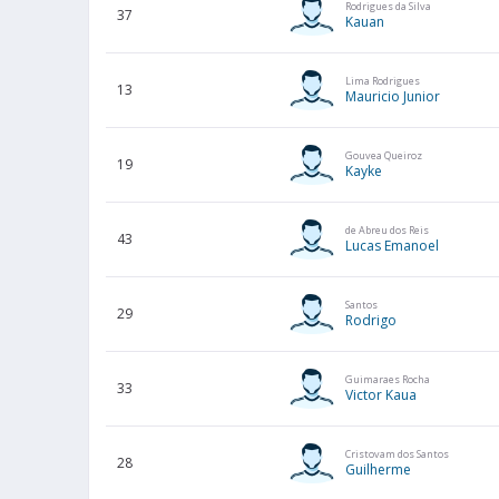
Rodrigues da Silva
37
Kauan
Lima Rodrigues
13
Mauricio Junior
Gouvea Queiroz
19
Kayke
de Abreu dos Reis
43
Lucas Emanoel
Santos
29
Rodrigo
Guimaraes Rocha
33
Victor Kaua
Cristovam dos Santos
28
Guilherme