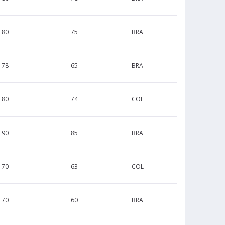
180
75
BRA
178
65
BRA
180
74
COL
190
85
BRA
170
63
COL
170
60
BRA