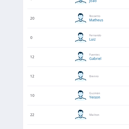
João
Rossetto
20
Matheus
Fernando
0
Luiz
Fuentes
12
Gabriel
12
Brenno
Guzmán
10
Yeison
22
Mailton