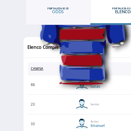
FORTALEZA EC CE
FORTALEZA EC 
ODDS
ELENCO
Elenco Completo
CAMISA
JOGADOR
Sasha
88
Lucas
23
Santos
Britez
33
Emanuel