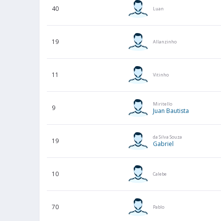
40
Luan
19
Allanzinho
11
Vitinho
Miritello
9
Juan Bautista
da Silva Souza
19
Gabriel
10
Calebe
70
Pablo