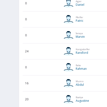
Agyei
0
Daniel
Pfeiffer
0
Patric
Senaya
0
Marvin
Konigsdorffer
24
Ransford
Baba
0
Rahman
Mumin
16
Abdul
Boakye
20
Augustine