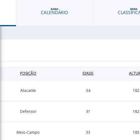
GANA
GANA
CALENDÁRIO
CLASSIFIC
POSIÇÃO
IDADE
ALTU
Atacante
34
182
Defensor
31
182
Meio-Campo
33
185