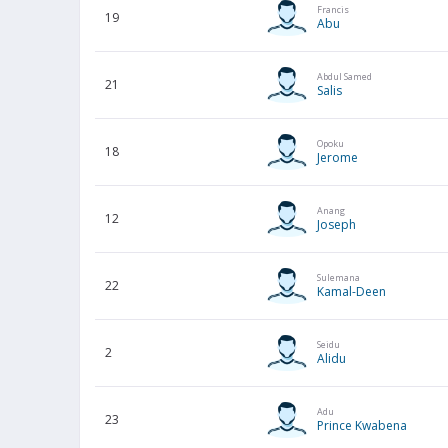
Francis
19
Abu
Abdul Samed
21
Salis
Opoku
18
Jerome
Anang
12
Joseph
Sulemana
22
Kamal-Deen
Seidu
2
Alidu
Adu
23
Prince Kwabena