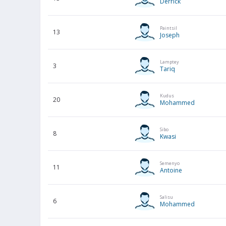
Derrick
Paintsil
13
Joseph
Lamptey
3
Tariq
Kudus
20
Mohammed
Sibo
8
Kwasi
Semenyo
11
Antoine
Salisu
6
Mohammed