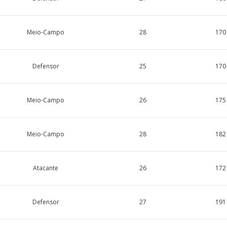
Meio-Campo
28
170
Defensor
25
170
Meio-Campo
26
175
Meio-Campo
28
182
Atacante
26
172
Defensor
27
191