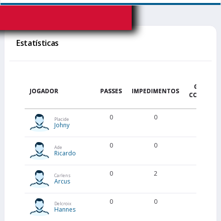
Estatísticas
GOLS
JOGADOR
PASSES
IMPEDIMENTOS
CONTRA
0
0
0
Placide
Johny
0
0
0
Ade
Ricardo
0
2
0
Carlens
Arcus
0
0
0
Delcroix
Hannes