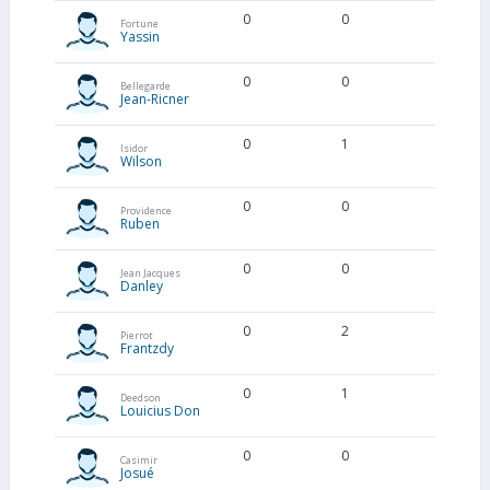
0
0
0
Fortune
Yassin
0
0
0
Bellegarde
Jean-Ricner
0
1
0
Isidor
Wilson
0
0
0
Providence
Ruben
0
0
0
Jean Jacques
Danley
0
2
0
Pierrot
Frantzdy
0
1
0
Deedson
Louicius Don
0
0
0
Casimir
Josué