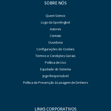
SOBRE NÓS
Quem Somos
Logo da Sportingbet
Autores
Contato
Ouvidoria
Configurações de Cookies
Termos e Condições Gerais
Política de Uso
Equidade do Sistema
Jogo Responsável
Política de Prevenção à Lavagem de Dinheiro
LINKS CORPORATIVOS