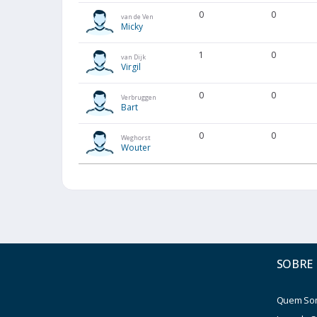
0
0
van de Ven
Micky
1
0
van Dijk
Virgil
0
0
Verbruggen
Bart
0
0
Weghorst
Wouter
SOBRE
Quem So