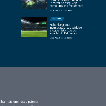
Como funciona o recurso
Encerrar Aposta? Veja
como utilizar a ferramenta
5 DE AGOSTO DE 2026
FUTEBOL
Nubank Parque:
inauguração, capacidade
e jogos históricos do
estádio do Palmeiras
5 DE AGOSTO DE 2026
aiba mais em nossa página