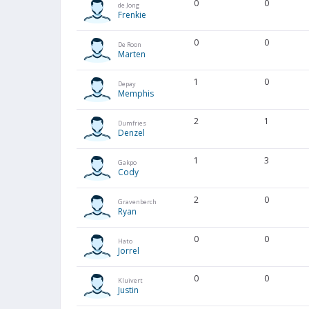
0
0
de Jong
Frenkie
0
0
De Roon
Marten
1
0
Depay
Memphis
2
1
Dumfries
Denzel
1
3
Gakpo
Cody
2
0
Gravenberch
Ryan
0
0
Hato
Jorrel
0
0
Kluivert
Justin