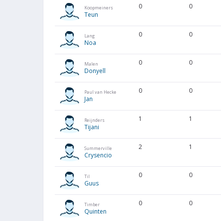
0
0
Koopmeiners
Teun
0
0
Lang
Noa
0
0
Malen
Donyell
0
0
Paul van Hecke
Jan
1
1
Reijnders
Tijani
2
1
Summerville
Crysencio
0
0
Til
Guus
0
0
Timber
Quinten