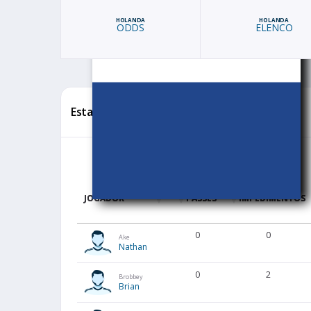
HOLANDA
HOLANDA
ODDS
ELENCO
Estatísticas
JOGADOR
PASSES
IMPEDIMENTOS
0
0
Ake
Nathan
0
2
Brobbey
Brian