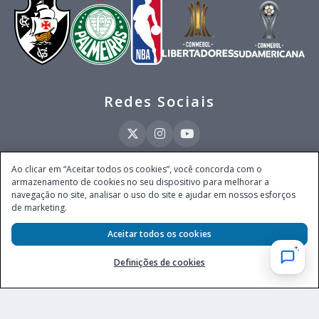
Redes Sociais
Ao clicar em “Aceitar todos os cookies”, você concorda com o
armazenamento de cookies no seu dispositivo para melhorar a
Este site é operado pela Ventmear Brasil LTDA (CNPJ 52.868.380/0001-84), com
navegação no site, analisar o uso do site e ajudar em nossos esforços
endereço na Avenida Brigadeiro Faria Lima, nº 4.055, 3º andar, Itaim Bibi, no
de marketing.
Município de São Paulo, Estado de São Paulo, CEP 04538-133, Brasil - empresa
autorizada a operar apostas de quota fixa em todo território nacional pela
Secretaria de Prêmios e Apostas do Ministério da Fazenda, conforme Portaria nº
Aceitar todos os cookies
247, de 07.02.2025, publicada no DOU em 11.2.2025.
Definições de cookies