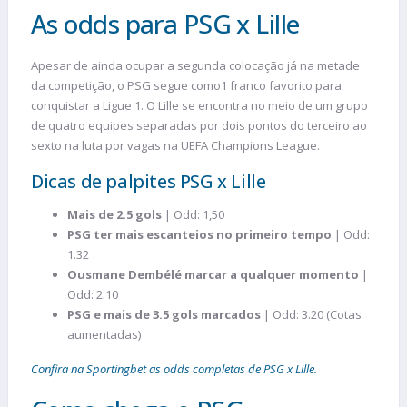
As odds para PSG x Lille
Apesar de ainda ocupar a segunda colocação já na metade
da competição, o PSG segue como1 franco favorito para
conquistar a Ligue 1. O Lille se encontra no meio de um grupo
de quatro equipes separadas por dois pontos do terceiro ao
sexto na luta por vagas na UEFA Champions League.
Dicas de palpites PSG x Lille
Mais de 2.5 gols
| Odd: 1,50
PSG ter mais escanteios no primeiro tempo
| Odd:
1.32
Ousmane Dembélé marcar a qualquer momento
|
Odd: 2.10
PSG e mais de 3.5 gols marcados
| Odd: 3.20 (Cotas
aumentadas)
Confira na Sportingbet as odds completas de PSG x Lille.