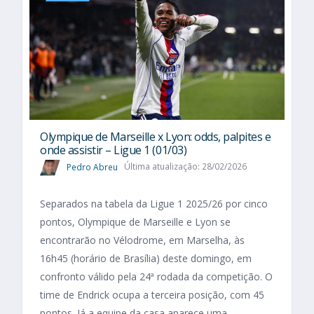
Olympique de Marseille x Lyon: odds, palpites e
onde assistir – Ligue 1 (01/03)
Pedro Abreu
Última atualização: 28/02/2026
Separados na tabela da Ligue 1 2025/26 por cinco
pontos, Olympique de Marseille e Lyon se
encontrarão no Vélodrome, em Marselha, às
16h45 (horário de Brasília) deste domingo, em
confronto válido pela 24ª rodada da competição. O
time de Endrick ocupa a terceira posição, com 45
pontos. Já a equipe da casa aparece uma