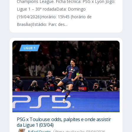
Champions League. Ficha técnica: PSG x Lyon Jogo:
Ligue 1 – 30ª rodadaData: Domingo
(19/04/2026)Horário: 15h45 (horário de
Brasília)Estádio: Parc des...
LIGUE 1
PSG x Toulouse: odds, palpites e onde assistir
da Ligue 1 (03/04)
Rafael Duarte
Última atualização: 03/04/2026