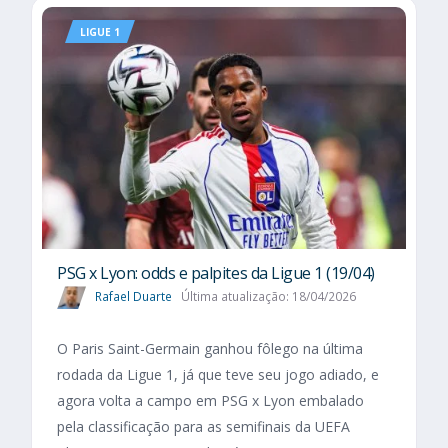
LIGUE 1
PSG x Lyon: odds e palpites da Ligue 1 (19/04)
Rafael Duarte
Última atualização: 18/04/2026
O Paris Saint-Germain ganhou fôlego na última
rodada da Ligue 1, já que teve seu jogo adiado, e
agora volta a campo em PSG x Lyon embalado
pela classificação para as semifinais da UEFA