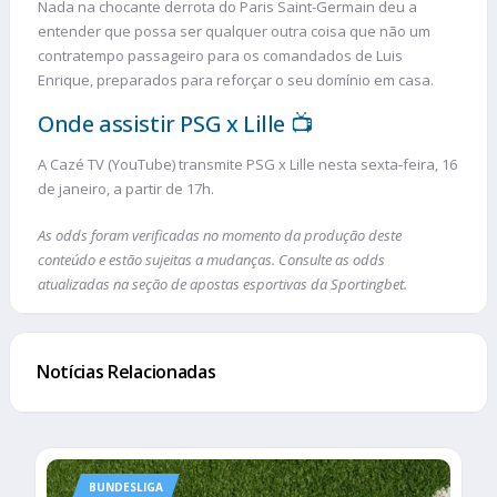
Nada na chocante derrota do Paris Saint-Germain deu a
entender que possa ser qualquer outra coisa que não um
contratempo passageiro para os comandados de Luis
Enrique, preparados para reforçar o seu domínio em casa.
Onde assistir PSG x Lille 📺
A Cazé TV (YouTube) transmite PSG x Lille nesta sexta-feira, 16
de janeiro, a partir de 17h.
As odds foram verificadas no momento da produção deste
conteúdo e estão sujeitas a mudanças. Consulte as odds
atualizadas na seção de apostas esportivas da Sportingbet.
Notícias Relacionadas
BUNDESLIGA