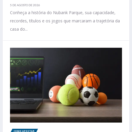
5 DE AGOSTO DE 2026
Conheça a história do Nubank Parque, sua capacidade,
recordes, títulos e os jogos que marcaram a trajetória da
casa do...
COMO APOSTAR