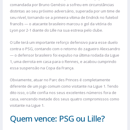
comandada por Bruno Genésio a sofreu em circunstâncias
distintas ao seu próximo adversário, superada por um time de
seu nível, tornando-se a primeira vítima de Endrick no futebol
francês — o atacante brasileiro marcou o gol da vitória do
Lyon por 2-1 diante do Lille na sua estreia pelo clube.
O Lille terá um importante reforço defensivo para esse duelo
contra o PSG, contando com o retorno do zagueiro Alexsandro
— o defensor brasileiro foi expulso na última rodada da Ligue
1, uma derrota em casa para o Rennes, e acabou cumprindo
essa suspensão na Copa da França.
Obviamente, atuar no Parc des Princes é completamente
diferente de um jogo comum como visitante na Ligue 1. Tendo
dito isso, o Lille confia nos seus excelentes números fora de
casa, vencendo metade dos seus quatro compromissos como
visitante na Ligue 1.
Quem vence: PSG ou Lille?