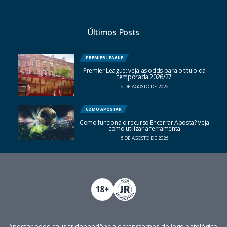
Últimos Posts
PREMIER LEAGUE
Premier League: veja as odds para o título da
temporada 2026/27
6 DE AGOSTO DE 2026
COMO APOSTAR
Como funciona o recurso Encerrar Aposta? Veja
como utilizar a ferramenta
5 DE AGOSTO DE 2026
Apostar pode causar dependência e transtornos do jogo patológico.