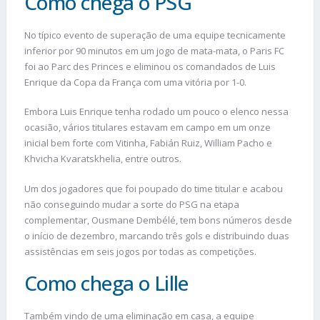
Como chega o PSG
No típico evento de superação de uma equipe tecnicamente
inferior por 90 minutos em um jogo de mata-mata, o Paris FC
foi ao Parc des Princes e eliminou os comandados de Luis
Enrique da Copa da França com uma vitória por 1-0.
Embora Luis Enrique tenha rodado um pouco o elenco nessa
ocasião, vários titulares estavam em campo em um onze
inicial bem forte com Vitinha, Fabián Ruiz, William Pacho e
Khvicha Kvaratskhelia, entre outros.
Um dos jogadores que foi poupado do time titular e acabou
não conseguindo mudar a sorte do PSG na etapa
complementar, Ousmane Dembélé, tem bons números desde
o início de dezembro, marcando três gols e distribuindo duas
assistências em seis jogos por todas as competições.
Como chega o Lille
Também vindo de uma eliminação em casa, a equipe