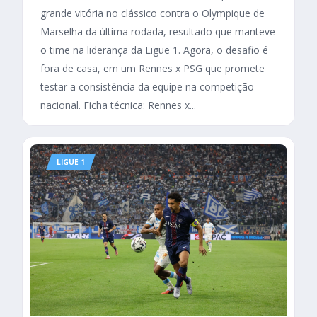
grande vitória no clássico contra o Olympique de
Marselha da última rodada, resultado que manteve
o time na liderança da Ligue 1. Agora, o desafio é
fora de casa, em um Rennes x PSG que promete
testar a consistência da equipe na competição
nacional. Ficha técnica: Rennes x...
LIGUE 1