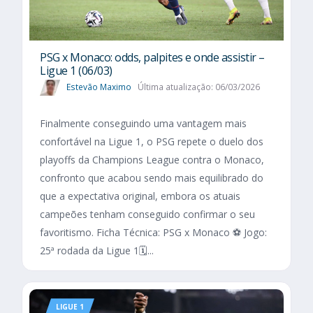
PSG x Monaco: odds, palpites e onde assistir –
Ligue 1 (06/03)
Estevão Maximo
Última atualização: 06/03/2026
Finalmente conseguindo uma vantagem mais
confortável na Ligue 1, o PSG repete o duelo dos
playoffs da Champions League contra o Monaco,
confronto que acabou sendo mais equilibrado do
que a expectativa original, embora os atuais
campeões tenham conseguido confirmar o seu
favoritismo. Ficha Técnica: PSG x Monaco ⚽ Jogo:
25ª rodada da Ligue 1🗓️...
LIGUE 1