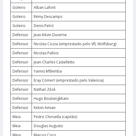
Goleiro
Alban Lafont
Goleiro
Rémy Descamps
Goleiro
Denis Petrić
Defensor
Jean-Kévin Duverne
Defensor
Nicolas Cozza (emprestado pelo VfL Wolfsburg)
Defensor
Nicolas Pallois
Defensor
Jean-Charles Castelletto
Defensor
Yannis M’Bemba
Defensor
Eray Cömert (emprestado pelo Valencia)
Defensor
Nathan Zézé
Defensor
Hugo Boutsingkham
Defensor
Kelvin Amian
Meia
Pedro Chirivella (capitão)
Meia
Douglas Augusto
Meia
Marcus Coco