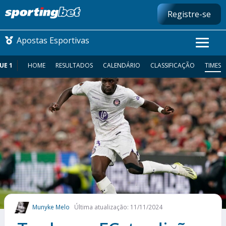
Registre-se
Apostas Esportivas
UE 1
HOME
RESULTADOS
CALENDÁRIO
CLASSIFICAÇÃO
TIMES
CONMEBOL LIBERTADORES
FUTEBOL NACIONAL
FUTEBOL INTERNACIONAL
COMO APOSTAR
MAIS ESPORTES
Munyke Melo
Última atualização: 11/11/2024