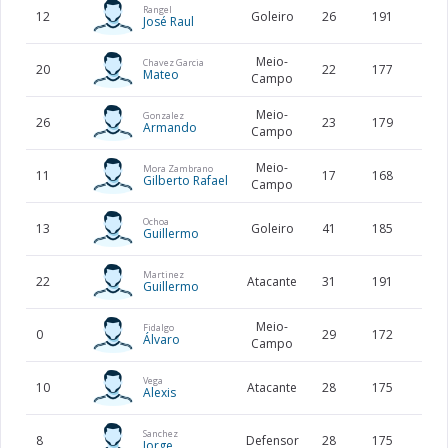
Rangel
12
Goleiro
26
191
84
José Raul
Meio-
Chavez Garcia
20
22
177
67
Mateo
Campo
Meio-
Gonzalez
26
23
179
Armando
Campo
Meio-
Mora Zambrano
11
17
168
51
Gilberto Rafael
Campo
Ochoa
13
Goleiro
41
185
76
Guillermo
Martinez
22
Atacante
31
191
87
Guillermo
Meio-
Fidalgo
0
29
172
54
Álvaro
Campo
Vega
10
Atacante
28
175
77
Alexis
Sanchez
8
Defensor
28
175
71
Jorge