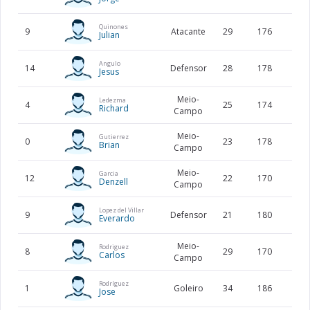
Quinones
9
Atacante
29
176
74
Julian
Angulo
14
Defensor
28
178
75
Jesus
Meio-
Ledezma
4
25
174
64
Richard
Campo
Meio-
Gutierrez
0
23
178
72
Brian
Campo
Meio-
Garcia
12
22
170
66
Denzell
Campo
Lopez del Villar
9
Defensor
21
180
Everardo
Meio-
Rodriguez
8
29
170
66
Carlos
Campo
Rodríguez
1
Goleiro
34
186
86
Jose