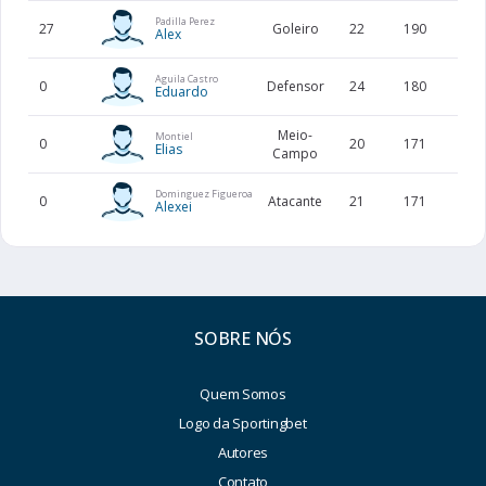
Padilla Perez
27
Goleiro
22
190
84
Alex
Aguila Castro
0
Defensor
24
180
76
Eduardo
Meio-
Montiel
0
20
171
79
Elias
Campo
Dominguez Figueroa
0
Atacante
21
171
66
Alexei
SOBRE NÓS
Quem Somos
Logo da Sportingbet
Autores
Contato