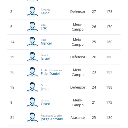
Álvarez
2
Defensor
27
178
63
Kevin
Meio-
Lira
6
26
170
62
Erik
Campo
Meio-
Ruiz
14
25
180
68
Marcel
Campo
Reyes
15
Defensor
26
180
75
Israel
Meio-
Ambriz Gonzalez
16
23
181
66
Fidel Daniel
Campo
Orozco
19
Defensor
24
188
82
Jesus
Meio-
Vargas
8
21
175
68
Obed
Campo
Ruvalcaba Castro
21
Atacante
25
180
63
Jorge António