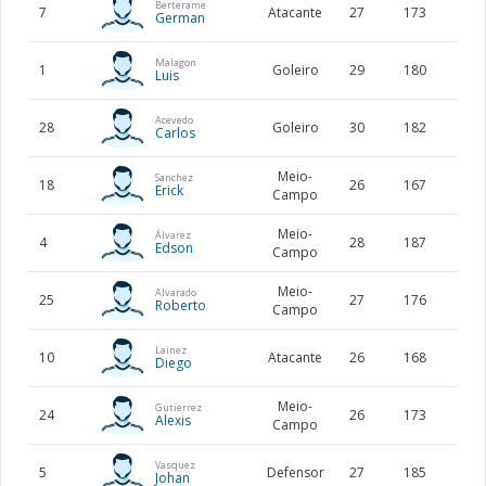
Berterame
7
Atacante
27
173
71
German
Malagon
1
Goleiro
29
180
77
Luis
Acevedo
28
Goleiro
30
182
68
Carlos
Meio-
Sanchez
18
26
167
64
Erick
Campo
Meio-
Álvarez
4
28
187
73
Edson
Campo
Meio-
Alvarado
25
27
176
70
Roberto
Campo
Lainez
10
Atacante
26
168
58
Diego
Meio-
Gutierrez
24
26
173
74
Alexis
Campo
Vasquez
5
Defensor
27
185
72
Johan