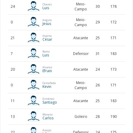
Meio-
Chavez
24
30
178
73
Luis
Campo
Meio-
Angulo
0
29
172
62
Jesus
Campo
Huerta
21
Atacante
25
171
67
César
Romo
7
Defensor
31
183
84
Luis
Alvarez
20
Atacante
24
173
68
Efrain
Meio-
Castañeda
0
26
171
73
Kevin
Campo
Giménez
11
Atacante
25
183
69
Santiago
Moreno
13
Goleiro
28
190
84
Carlos
Araújo
22
Defensor
24
175
68