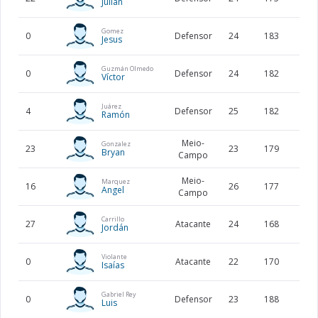
Julian
Gomez
0
Defensor
24
183
72
Jesus
Guzmán Olmedo
0
Defensor
24
182
83
Víctor
Juárez
4
Defensor
25
182
80
Ramón
Meio-
Gonzalez
23
23
179
67
Bryan
Campo
Meio-
Marquez
16
26
177
66
Angel
Campo
Carrillo
27
Atacante
24
168
62
Jordán
Violante
0
Atacante
22
170
66
Isaías
Gabriel Rey
0
Defensor
23
188
70
Luis