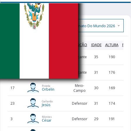
Elenco Completo
CAMISA
JOGADOR
POSIÇÃO
IDADE
ALTURA
PESO
Jiménez
9
Atacante
35
190
76
Raúl
Lozano
22
Atacante
31
176
66
Hirving
Meio-
Pineda
17
30
169
63
Orbelin
Campo
Gallardo
23
Defensor
31
174
73
Jesús
Montes
3
Defensor
29
191
70
César