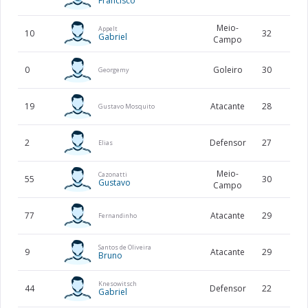
Francisco
Meio-
Appelt
10
32
18
Gabriel
Campo
0
Goleiro
30
19
Georgemy
19
Atacante
28
16
Gustavo Mosquito
2
Defensor
27
18
Elias
Meio-
Cazonatti
55
30
17
Gustavo
Campo
77
Atacante
29
17
Fernandinho
Santos de Oliveira
9
Atacante
29
18
Bruno
Knesowitsch
44
Defensor
22
18
Gabriel