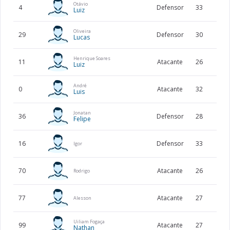
Otávio
4
Defensor
33
19
Luiz
Oliveira
29
Defensor
30
18
Lucas
Henrique Soares
11
Atacante
26
16
Luiz
André
0
Atacante
32
18
Luis
Jonatan
36
Defensor
28
17
Felipe
16
Defensor
33
18
Igor
70
Atacante
26
17
Rodrigo
77
Atacante
27
17
Alesson
Uiliam Fogaça
99
Atacante
27
17
Nathan