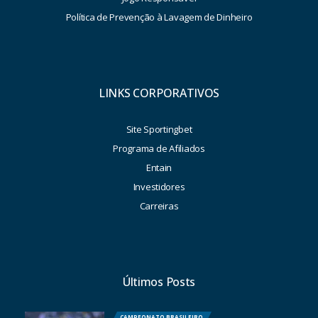
Política de Prevenção à Lavagem de Dinheiro
LINKS CORPORATIVOS
Site Sportingbet
Programa de Afiliados
Entain
Investidores
Carreiras
Últimos Posts
CAMPEONATO BRASILEIRO