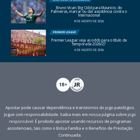
Bruno Vicari: Big Odd para Mauricio, do
Palmeiras, marcar ou dar assistência contra o
Internacional
8 DE AGOSTO DE 2026
PREMIER LEAGUE
Premier League: veja as odds para o título da
temporada 2026/27
6 DE AGOSTO DE 2026
Apostar pode causar dependência e transtornos do jogo patológico.
Jogue com responsabilidade. Saiba mais em nossa página sobre
jogo
responsável
. É proibido apostar usando recursos de programas
assistenciais, tais como o Bolsa Família e o Benefício de Prestação
Continuada.