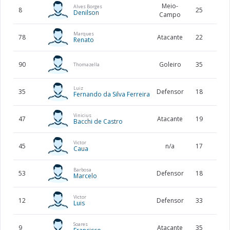
Meio-
Alves Borges
8
25
18
Denilson
Campo
Marques
78
Atacante
22
18
Renato
90
Goleiro
35
19
Thomazella
Luiz
35
Defensor
18
18
Fernando da Silva Ferreira
Vinicius
47
Atacante
19
Bacchi de Castro
Victor
45
n/a
17
Caua
Barbosa
53
Defensor
18
Marcelo
Victor
12
Defensor
33
18
Luis
Soares
9
Atacante
35
18