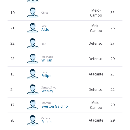
Meio-
10
35
17
Chico
Campo
Meio-
José
21
28
17
Aldo
Campo
32
Defensor
27
17
Igor
Machado
23
Defensor
29
18
Willian
Luis
13
Atacante
25
17
Felipe
Santos Silva
2
Defensor
22
17
Wesley
Meio-
Moreira
17
29
17
Everton Galdino
Campo
Carioca
95
Atacante
29
17
Edson