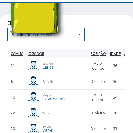
Elenco Completo
CAMISA
JOGADOR
POSIÇÃO
IDADE
ALT
Meio-
Eduardo
21
36
18
Carlos
Campo
6
Defensor
36
17
Reinaldo
Meio-
Mugni
10
34
18
Lucas Andrés
Campo
22
Goleiro
38
18
Walter
Borges
20
Defensor
33
17
Daniel