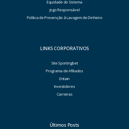
Equidade do Sistema
Jogo Responsável
Política de Prevenção à Lavagem de Dinheiro
LINKS CORPORATIVOS
Site Sportingbet
Programa de Afiliados
Entain
Investidores
Carreiras
Últimos Posts