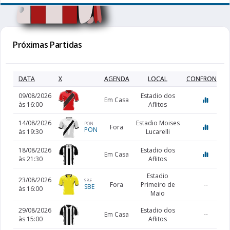
Próximas Partidas
DATA
X
AGENDA
LOCAL
CONFRONTO
09/08/2026
Estadio dos
Em Casa
às 16:00
Aflitos
14/08/2026
Estadio Moises
PON
Fora
PON
às 19:30
Lucarelli
18/08/2026
Estadio dos
Em Casa
às 21:30
Aflitos
Estadio
23/08/2026
SBE
Fora
Primeiro de
--
SBE
às 16:00
Maio
29/08/2026
Estadio dos
Em Casa
--
às 15:00
Aflitos