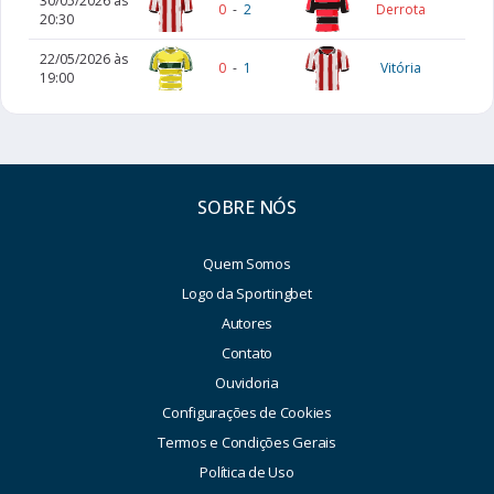
30/05/2026 às
0
-
2
Derrota
20:30
22/05/2026 às
0
-
1
Vitória
19:00
SOBRE NÓS
Quem Somos
Logo da Sportingbet
Autores
Contato
Ouvidoria
Configurações de Cookies
Termos e Condições Gerais
Política de Uso