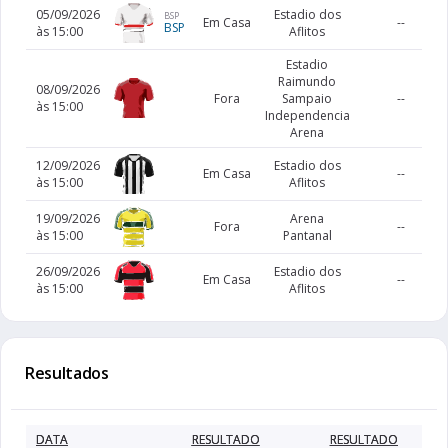
05/09/2026
Estadio dos
BSP
Em Casa
--
BSP
às 15:00
Aflitos
Estadio
Raimundo
08/09/2026
Fora
Sampaio
--
às 15:00
Independencia
Arena
12/09/2026
Estadio dos
Em Casa
--
às 15:00
Aflitos
19/09/2026
Arena
Fora
--
às 15:00
Pantanal
26/09/2026
Estadio dos
Em Casa
--
às 15:00
Aflitos
Resultados
DATA
RESULTADO
RESULTADO