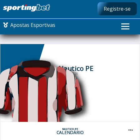
Registre-se
Apostas Esportivas
CONMEBOL LIBERTADORES
Nautico PE
FUTEBOL NACIONAL
Jogos de 2026
FUTEBOL INTERNACIONAL
COMO APOSTAR
MAIS ESPORTES
NAUTICO PE
CALENDÁRIO