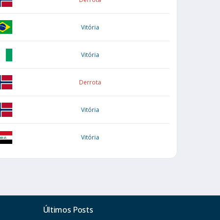
Vitória
Vitória
Derrota
Vitória
Vitória
Últimos Posts