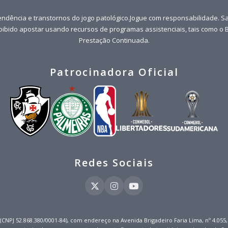
ndência e transtornos do jogo patológico.Jogue com responsabilidade. S
roibido apostar usando recursos de programas assistenciais, tais como o B
Prestação Continuada.
Patrocinadora Oficial
Redes Sociais
CNPJ 52.868.380/0001-84), com endereço na Avenida Brigadeiro Faria Lima, nº 4.055, 