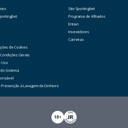
mos
Site Sportingbet
portingbet
Programa de Afiliados
Entain
Investidores
a
Carreiras
ações de Cookies
 Condições Gerais
e Uso
 do Sistema
ponsável
de Prevenção à Lavagem de Dinheiro