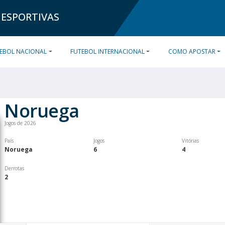
 ESPORTIVAS
EBOL NACIONAL
FUTEBOL INTERNACIONAL
COMO APOSTAR
Noruega
Jogos de 2026
País
Jogos
Vitórias
Noruega
6
4
Derrotas
2