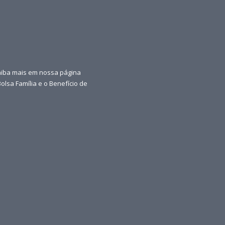
aiba mais em nossa página
olsa Família e o Benefício de