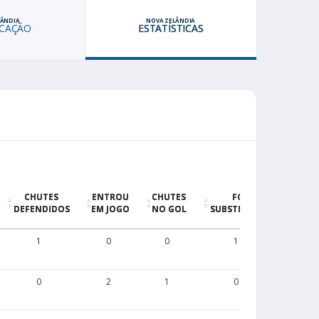
LÂNDIA
NOVA ZELÂNDIA
ICAÇÃO
ESTATÍSTICAS
CHUTE
CHUTES
ENTROU
CHUTES
FOI
PARA
DEFENDIDOS
EM JOGO
NO GOL
SUBSTITUÍDO
FOR
1
0
0
1
0
0
2
1
0
1