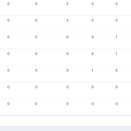
0
0
3
0
0
0
0
3
0
0
0
0
0
0
1
0
0
0
0
1
0
0
0
1
0
0
0
0
0
0
0
0
0
0
0