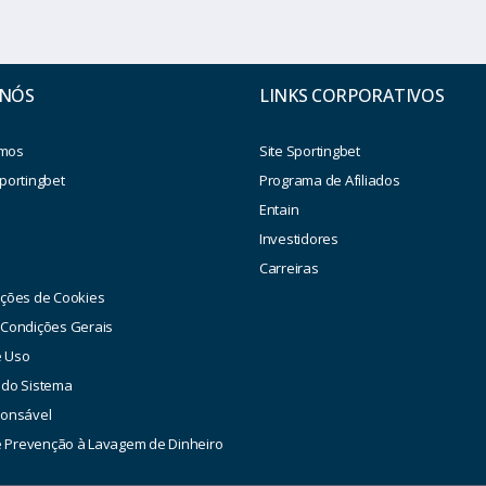
 NÓS
LINKS CORPORATIVOS
mos
Site Sportingbet
portingbet
Programa de Afiliados
Entain
Investidores
a
Carreiras
ações de Cookies
 Condições Gerais
e Uso
 do Sistema
ponsável
de Prevenção à Lavagem de Dinheiro