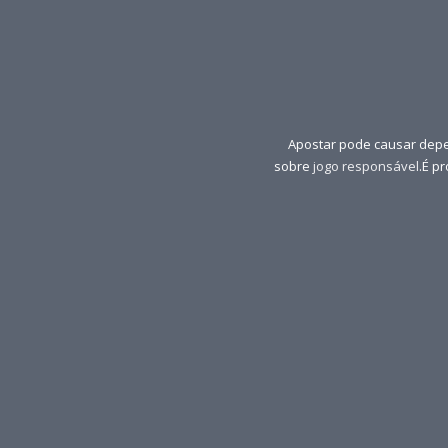
Apostar pode causar depe
sobre
jogo responsável
.É p