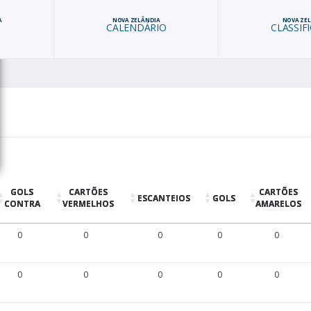
A
NOVA ZELÂNDIA
NOVA ZE
CALENDÁRIO
CLASSIF
GOLS
CARTÕES
CARTÕES
ESCANTEIOS
GOLS
CONTRA
VERMELHOS
AMARELOS
0
0
0
0
0
0
0
0
0
0