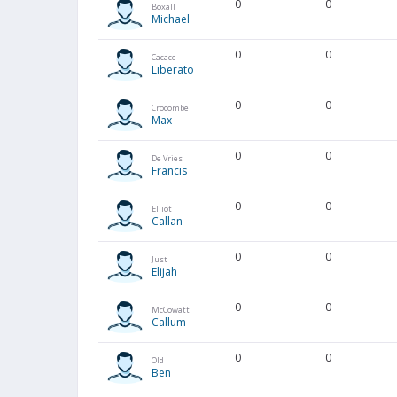
0
0
Boxall
Michael
0
0
Cacace
Liberato
0
0
Crocombe
Max
0
0
De Vries
Francis
0
0
Elliot
Callan
0
0
Just
Elijah
0
0
McCowatt
Callum
0
0
Old
Ben