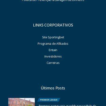
LINKS CORPORATIVOS
Site Sportingbet
Programa de Afiliados
Entain
Investidores
Carreiras
Últimos Posts
PREMIER LEAGUE
Premier League: veja as odds para o título da