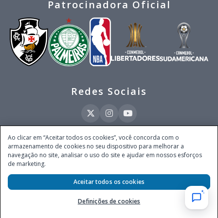
Patrocinadora Oficial
Redes Sociais
Ao clicar em “Aceitar todos os cookies”, você concorda com o
armazenamento de cookies no seu dispositivo para melhorar a
Este site é operado pela Ventmear Brasil LTDA (CNPJ 52.868.380/0001-84), com
navegação no site, analisar o uso do site e ajudar em nossos esforços
endereço na Avenida Brigadeiro Faria Lima, nº 4.055, 3º andar, Itaim Bibi, no
de marketing.
Município de São Paulo, Estado de São Paulo, CEP 04538-133, Brasil - empresa
autorizada a operar apostas de quota fixa em todo território nacional pela
Secretaria de Prêmios e Apostas do Ministério da Fazenda, conforme Portaria nº
Aceitar todos os cookies
247, de 07.02.2025, publicada no DOU em 11.2.2025.
Definições de cookies