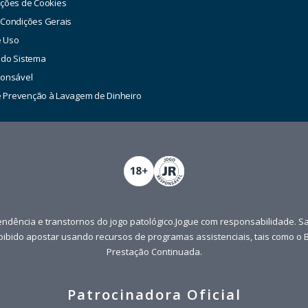
ações de Cookies
 Condições Gerais
e Uso
 do Sistema
ponsável
de Prevenção à Lavagem de Dinheiro
ndência e transtornos do jogo patológico.Jogue com responsabilidade. S
roibido apostar usando recursos de programas assistenciais, tais como o B
Prestação Continuada.
Patrocinadora Oficial