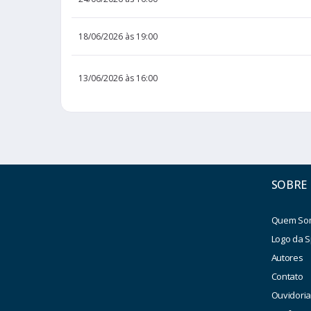
18/06/2026 às 19:00
13/06/2026 às 16:00
SOBRE
Quem So
Logo da S
Autores
Contato
Ouvidori