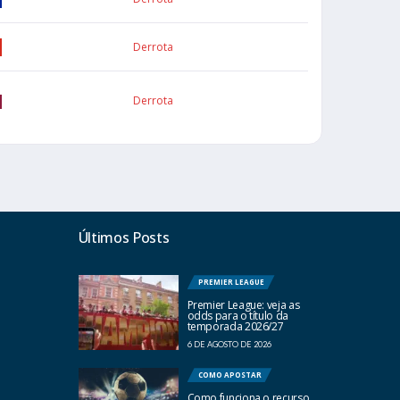
Derrota
Derrota
Últimos Posts
PREMIER LEAGUE
Premier League: veja as
odds para o título da
temporada 2026/27
6 DE AGOSTO DE 2026
COMO APOSTAR
Como funciona o recurso