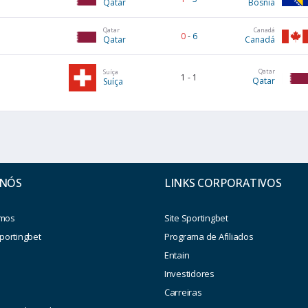
Qatar
Bósnia
Qatar
Canadá
0
-
6
Qatar
Canadá
Qatar
Suíça
1
-
1
Qatar
Suíça
 NÓS
LINKS CORPORATIVOS
mos
Site Sportingbet
portingbet
Programa de Afiliados
Entain
Investidores
a
Carreiras