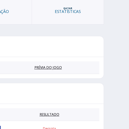
QATAR
AÇÃO
ESTATÍSTICAS
PRÉVIA DO JOGO
RESULTADO
Derrota