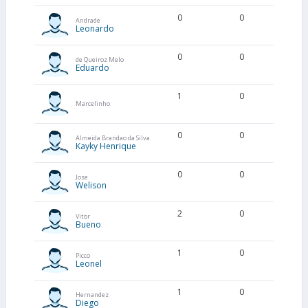
0
0
Andrade
Leonardo
0
0
de Queiroz Melo
Eduardo
1
0
Marcelinho
0
0
Almeida Brandao da Silva
Kayky Henrique
0
0
Jose
Welison
2
0
Vitor
Bueno
1
0
Picco
Leonel
1
0
Hernandez
Diego