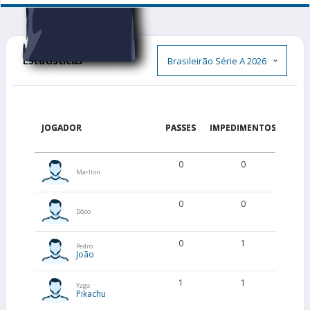
Estatísticas
GO
JOGADOR
PASSES
IMPEDIMENTOS
CON
0
0
Marllon
0
0
Dôdo
0
1
Pedro
João
1
1
Yago
Pikachu