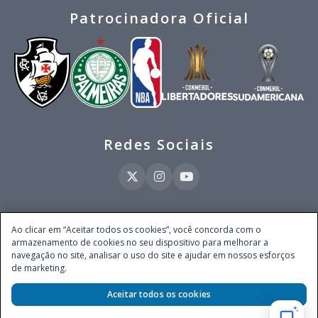
Patrocinadora Oficial
Redes Sociais
Este site é operado pela Ventmear Brasil LTDA (CNPJ 52.868.380/0001-84), com
Ao clicar em “Aceitar todos os cookies”, você concorda com o
endereço na Avenida Brigadeiro Faria Lima, nº 4.055, 3º andar, Itaim Bibi, no
armazenamento de cookies no seu dispositivo para melhorar a
Município de São Paulo, Estado de São Paulo, CEP 04538-133, Brasil - empresa
navegação no site, analisar o uso do site e ajudar em nossos esforços
autorizada a operar apostas de quota fixa em todo território nacional pela
de marketing.
Secretaria de Prêmios e Apostas do Ministério da Fazenda, conforme Portaria nº
247, de 07.02.2025, publicada no DOU em 11.2.2025.
Aceitar todos os cookies