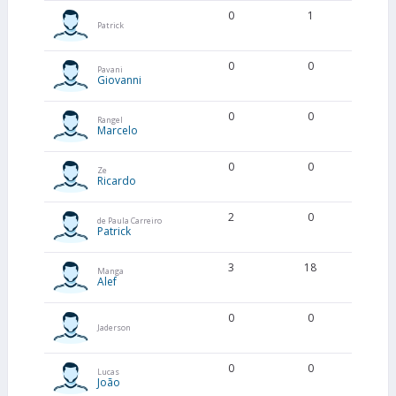
0
1
Patrick
0
0
Pavani
Giovanni
0
0
Rangel
Marcelo
0
0
Ze
Ricardo
2
0
de Paula Carreiro
Patrick
3
18
Manga
Alef
0
0
Jaderson
0
0
Lucas
João