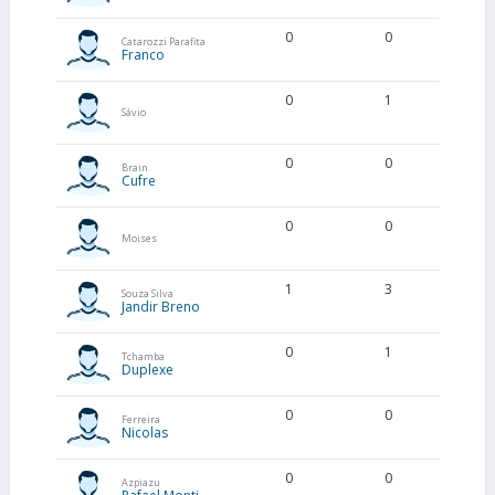
0
0
Catarozzi Parafita
Franco
0
1
Sávio
0
0
Brain
Cufre
0
0
Moises
1
3
Souza Silva
Jandir Breno
0
1
Tchamba
Duplexe
0
0
Ferreira
Nicolas
0
0
Azpiazu